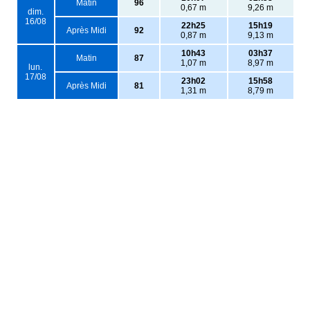
Matin
96
0,67 m
9,26 m
dim.
16/08
22h25
15h19
Après Midi
92
0,87 m
9,13 m
10h43
03h37
Matin
87
1,07 m
8,97 m
lun.
17/08
23h02
15h58
Après Midi
81
1,31 m
8,79 m