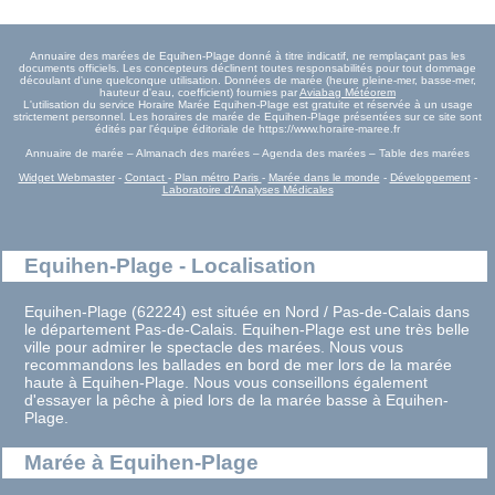
Annuaire des marées de Equihen-Plage donné à titre indicatif, ne remplaçant pas les
documents officiels. Les concepteurs déclinent toutes responsabilités pour tout dommage
découlant d'une quelconque utilisation. Données de marée (heure pleine-mer, basse-mer,
hauteur d'eau, coefficient) fournies par
Aviabag Météorem
L'utilisation du service Horaire Marée Equihen-Plage est gratuite et réservée à un usage
strictement personnel. Les horaires de marée de Equihen-Plage présentées sur ce site sont
édités par l'équipe éditoriale de https://www.horaire-maree.fr
Annuaire de marée – Almanach des marées – Agenda des marées – Table des marées
Widget Webmaster
-
Contact
-
Plan métro Paris
-
Marée dans le monde
-
Développement
-
Laboratoire d'Analyses Médicales
Equihen-Plage - Localisation
Equihen-Plage (62224) est située en Nord / Pas-de-Calais dans
le département Pas-de-Calais. Equihen-Plage est une très belle
ville pour admirer le spectacle des marées. Nous vous
recommandons les ballades en bord de mer lors de la marée
haute à Equihen-Plage. Nous vous conseillons également
d'essayer la pêche à pied lors de la marée basse à Equihen-
Plage.
Marée à Equihen-Plage