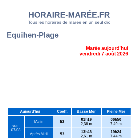
HORAIRE-MARÉE.FR
Tous les horaires de marée en un seul clic
Equihen-Plage
Marée aujourd'hui
vendredi 7 août 2026
Aujourd'hui
Coeff.
Basse Mer
Pleine Mer
01h19
06h50
Matin
53
2,38 m
7,49 m
ven.
07/08
13h48
19h24
Après Midi
53
2,61 m
7,44 m