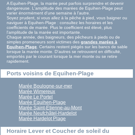
A Equihen-Plage, la marée peut parfois surprendre et devenir
dangereuse. L'amplitude des marées de Equihen-Plage peut
varier énormément d'une semaine à l'autre.
Soyez prudent, si vous allez à la pêche à pied, vous baigner ou
naviguer à Equihen-Plage : consultez les horaires et les
coefficients de marée. Plus le coefficient est élevé, plus
l'amplitude de la marée est importante.
Chaque année, des baigneurs, des pêcheurs à pieds ou de
simples promeneurs sont victimes des
grandes marées à
Equihen-Plage
. Certains restent piégés sur les bancs de sable
lorsque la marée monte. D'autres se retrouvent en difficulté,
emportés par le courant lorsque la mer monte ou se retire
rapidement.
Ports voisins de Equihen-Plage
Marée Boulogne-sur-mer
Marée Wimereux
Marée Le Portel
Marée Equihen-Plage
Marée Saint-Etienne-au-Mont
Marée Neufchâtel-Hardelot
Marée Hardelot Plage
Horaire Lever et Coucher de soleil du