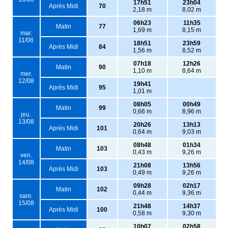
17h51
23h04
Après Midi
70
2,18 m
8,02 m
06h23
11h35
Matin
77
1,69 m
8,15 m
mar.
11/08
18h51
23h59
Après Midi
84
1,56 m
8,52 m
07h18
12h26
Matin
90
1,10 m
8,64 m
mer.
12/08
19h41
Après Midi
95
1,01 m
08h05
00h49
Matin
99
0,66 m
8,96 m
jeu.
13/08
20h26
13h13
Après Midi
101
0,64 m
9,03 m
08h48
01h34
Matin
103
0,43 m
9,26 m
ven.
14/08
21h08
13h56
Après Midi
103
0,49 m
9,26 m
09h28
02h17
Matin
102
0,44 m
9,36 m
sam.
15/08
21h48
14h37
Après Midi
100
0,58 m
9,30 m
10h07
02h58