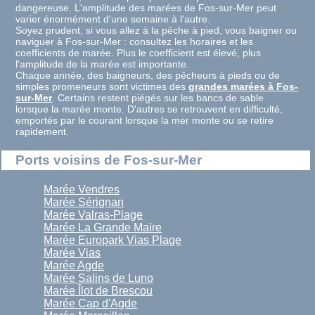
dangereuse. L'amplitude des marées de Fos-sur-Mer peut
varier énormément d'une semaine à l'autre.
Soyez prudent, si vous allez à la pêche à pied, vous baigner ou
naviguer à Fos-sur-Mer : consultez les horaires et les
coefficients de marée. Plus le coefficient est élevé, plus
l'amplitude de la marée est importante.
Chaque année, des baigneurs, des pêcheurs à pieds ou de
simples promeneurs sont victimes des
grandes marées à Fos-
sur-Mer
. Certains restent piégés sur les bancs de sable
lorsque la marée monte. D'autres se retrouvent en difficulté,
emportés par le courant lorsque la mer monte ou se retire
rapidement.
Ports voisins de Fos-sur-Mer
Marée Vendres
Marée Sérignan
Marée Valras-Plage
Marée La Grande Maïre
Marée Europark Vias Plage
Marée Vias
Marée Agde
Marée Salins de Luno
Marée Îlot de Brescou
Marée Cap d'Agde