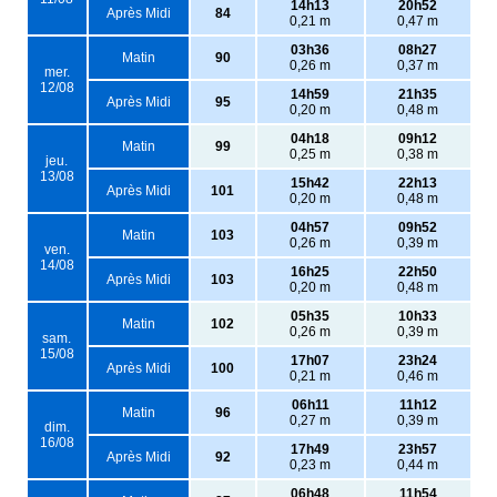
14h13
20h52
Après Midi
84
0,21 m
0,47 m
03h36
08h27
Matin
90
0,26 m
0,37 m
mer.
12/08
14h59
21h35
Après Midi
95
0,20 m
0,48 m
04h18
09h12
Matin
99
0,25 m
0,38 m
jeu.
13/08
15h42
22h13
Après Midi
101
0,20 m
0,48 m
04h57
09h52
Matin
103
0,26 m
0,39 m
ven.
14/08
16h25
22h50
Après Midi
103
0,20 m
0,48 m
05h35
10h33
Matin
102
0,26 m
0,39 m
sam.
15/08
17h07
23h24
Après Midi
100
0,21 m
0,46 m
06h11
11h12
Matin
96
0,27 m
0,39 m
dim.
16/08
17h49
23h57
Après Midi
92
0,23 m
0,44 m
06h48
11h54