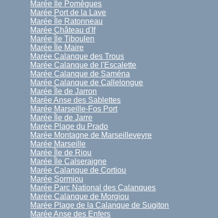
Marée Île Pomègues
Marée Port de la Lave
Marée Île Ratonneau
Marée Château d'If
Marée Île Tiboulen
Marée Île Maire
Marée Calanque des Trous
Marée Calanque de l'Escalette
Marée Calanque de Saména
Marée Calanque de Callelongue
Marée Île de Jarron
Marée Anse des Sablettes
Marée Marseille-Fos Port
Marée Île de Jarre
Marée Plage du Prado
Marée Montagne de Marseilleveyre
Marée Marseille
Marée Île de Riou
Marée Île Calseraigne
Marée Calanque de Cortiou
Marée Sormiou
Marée Parc National des Calanques
Marée Calanque de Morgiou
Marée Plage de la Calanque de Sugiton
Marée Anse des Enfers