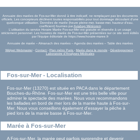
Annuaire des marées de Fos-sur-Mer donné à titre indicatif, ne remplaçant pas les documents
officiels. Les concepteurs déclinent toutes responsabilités pour tout dommage découlant d'une
quelconque utilisation. Données de marée (heure pleine-mer, basse-mer, hauteur d'eau,
coefficient) fournies par
Aviabag Météorem
L'utilisation du service Horaire Marée Fos-sur-Mer est gratuite et réservée à un usage
strictement personnel. Les horaires de marée de Fos-sur-Mer présentées sur ce site sont édités
par l'équipe éditoriale de https://www.horaire-maree.fr
Annuaire de marée – Almanach des marées – Agenda des marées – Table des marées
Widget Webmaster
-
Contact
-
Plan métro Paris
-
Marée dans le monde
-
Développement
-
Laboratoire d'Analyses Médicales
Fos-sur-Mer - Localisation
Fos-sur-Mer (13270) est située en PACA dans le département
Bouches-du-Rhône. Fos-sur-Mer est une très belle ville pour
admirer le spectacle des marées. Nous vous recommandons
les ballades en bord de mer lors de la marée haute à Fos-sur-
Mer. Nous vous conseillons également d'essayer la pêche à
pied lors de la marée basse à Fos-sur-Mer.
Marée à Fos-sur-Mer
A Fos-sur-Mer, la marée peut parfois surprendre et devenir