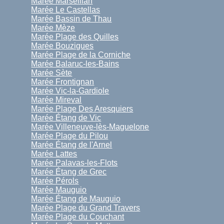
Marée Marseillan
Marée Le Castellas
Marée Bassin de Thau
Marée Mèze
Marée Plage des Quilles
Marée Bouzigues
Marée Plage de la Corniche
Marée Balaruc-les-Bains
Marée Sète
Marée Frontignan
Marée Vic-la-Gardiole
Marée Mireval
Marée Plage Des Aresquiers
Marée Étang de Vic
Marée Villeneuve-lès-Maguelone
Marée Plage du Pilou
Marée Étang de l'Arnel
Marée Lattes
Marée Palavas-les-Flots
Marée Étang de Grec
Marée Pérols
Marée Mauguio
Marée Étang de Mauguio
Marée Plage du Grand Travers
Marée Plage du Couchant