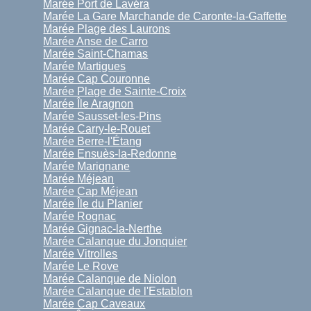
Marée Port de Lavéra
Marée La Gare Marchande de Caronte-la-Gaffette
Marée Plage des Laurons
Marée Anse de Carro
Marée Saint-Chamas
Marée Martigues
Marée Cap Couronne
Marée Plage de Sainte-Croix
Marée Île Aragnon
Marée Sausset-les-Pins
Marée Carry-le-Rouet
Marée Berre-l'Étang
Marée Ensuès-la-Redonne
Marée Marignane
Marée Méjean
Marée Cap Méjean
Marée Île du Planier
Marée Rognac
Marée Gignac-la-Nerthe
Marée Calanque du Jonquier
Marée Vitrolles
Marée Le Rove
Marée Calanque de Niolon
Marée Calanque de l'Establon
Marée Cap Caveaux