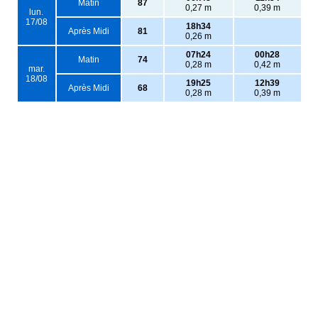
Matin
87
0,27 m
0,39 m
lun.
17/08
18h34
Après Midi
81
0,26 m
07h24
00h28
Matin
74
0,28 m
0,42 m
mar.
18/08
19h25
12h39
Après Midi
68
0,28 m
0,39 m