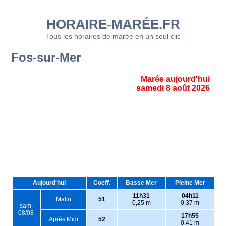
HORAIRE-MARÉE.FR
Tous les horaires de marée en un seul clic
Fos-sur-Mer
Marée aujourd'hui
samedi 8 août 2026
Aujourd'hui
Coeff.
Basse Mer
Pleine Mer
11h31
04h11
Matin
51
0,25 m
0,37 m
sam.
08/08
17h55
Après Midi
52
0,41 m