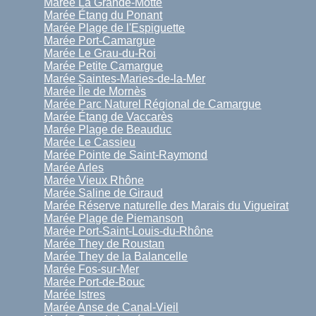
Marée La Grande-Motte
Marée Étang du Ponant
Marée Plage de l'Espiguette
Marée Port-Camargue
Marée Le Grau-du-Roi
Marée Petite Camargue
Marée Saintes-Maries-de-la-Mer
Marée Île de Mornès
Marée Parc Naturel Régional de Camargue
Marée Étang de Vaccarès
Marée Plage de Beauduc
Marée Le Cassieu
Marée Pointe de Saint-Raymond
Marée Arles
Marée Vieux Rhône
Marée Saline de Giraud
Marée Réserve naturelle des Marais du Vigueirat
Marée Plage de Piemanson
Marée Port-Saint-Louis-du-Rhône
Marée They de Roustan
Marée They de la Balancelle
Marée Fos-sur-Mer
Marée Port-de-Bouc
Marée Istres
Marée Anse de Canal-Vieil