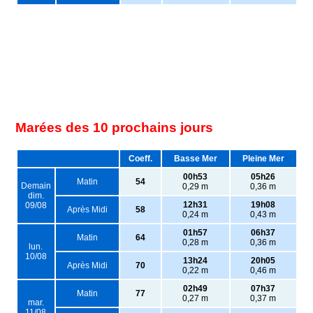
Marées des 10 prochains jours
Coeff.
Basse Mer
Pleine Mer
00h53
05h26
Matin
54
Demain
0,29 m
0,36 m
dim.
12h31
19h08
09/08
Après Midi
58
0,24 m
0,43 m
01h57
06h37
Matin
64
0,28 m
0,36 m
lun.
10/08
13h24
20h05
Après Midi
70
0,22 m
0,46 m
02h49
07h37
Matin
77
0,27 m
0,37 m
mar.
11/08