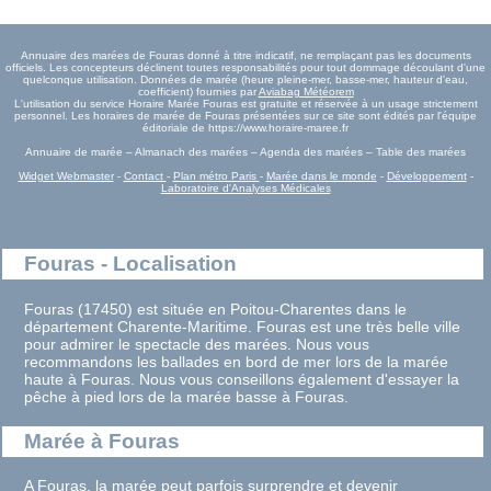
Annuaire des marées de Fouras donné à titre indicatif, ne remplaçant pas les documents
officiels. Les concepteurs déclinent toutes responsabilités pour tout dommage découlant d'une
quelconque utilisation. Données de marée (heure pleine-mer, basse-mer, hauteur d'eau,
coefficient) fournies par
Aviabag Météorem
L'utilisation du service Horaire Marée Fouras est gratuite et réservée à un usage strictement
personnel. Les horaires de marée de Fouras présentées sur ce site sont édités par l'équipe
éditoriale de https://www.horaire-maree.fr
Annuaire de marée – Almanach des marées – Agenda des marées – Table des marées
Widget Webmaster
-
Contact
-
Plan métro Paris
-
Marée dans le monde
-
Développement
-
Laboratoire d'Analyses Médicales
Fouras - Localisation
Fouras (17450) est située en Poitou-Charentes dans le
département Charente-Maritime. Fouras est une très belle ville
pour admirer le spectacle des marées. Nous vous
recommandons les ballades en bord de mer lors de la marée
haute à Fouras. Nous vous conseillons également d'essayer la
pêche à pied lors de la marée basse à Fouras.
Marée à Fouras
A Fouras, la marée peut parfois surprendre et devenir