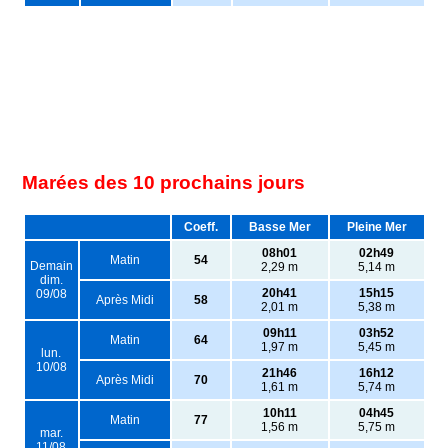
Marées des 10 prochains jours
Coeff.
Basse Mer
Pleine Mer
08h01
02h49
Matin
54
Demain
2,29 m
5,14 m
dim.
20h41
15h15
09/08
Après Midi
58
2,01 m
5,38 m
09h11
03h52
Matin
64
1,97 m
5,45 m
lun.
10/08
21h46
16h12
Après Midi
70
1,61 m
5,74 m
10h11
04h45
Matin
77
1,56 m
5,75 m
mar.
11/08