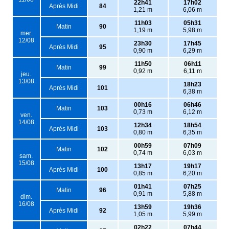
22h41
17h02
Après Midi
84
1,21 m
6,06 m
11h03
05h31
Matin
90
1,19 m
5,98 m
mer.
12/08
23h30
17h45
Après Midi
95
0,90 m
6,29 m
11h50
06h11
Matin
99
0,92 m
6,11 m
jeu.
13/08
18h23
Après Midi
101
6,38 m
00h16
06h46
Matin
103
0,73 m
6,12 m
ven.
14/08
12h34
18h54
Après Midi
103
0,80 m
6,35 m
00h59
07h09
Matin
102
0,74 m
6,03 m
sam.
15/08
13h17
19h17
Après Midi
100
0,85 m
6,20 m
01h41
07h25
Matin
96
0,91 m
5,88 m
dim.
16/08
13h59
19h36
Après Midi
92
1,05 m
5,99 m
02h22
07h44