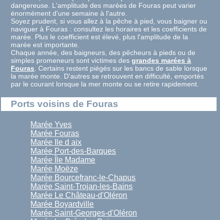
dangereuse. L'amplitude des marées de Fouras peut varier
énormément d'une semaine à l'autre.
Soyez prudent, si vous allez à la pêche à pied, vous baigner ou
naviguer à Fouras : consultez les horaires et les coefficients de
marée. Plus le coefficient est élevé, plus l'amplitude de la
marée est importante.
Chaque année, des baigneurs, des pêcheurs à pieds ou de
simples promeneurs sont victimes des
grandes marées à
Fouras
. Certains restent piégés sur les bancs de sable lorsque
la marée monte. D'autres se retrouvent en difficulté, emportés
par le courant lorsque la mer monte ou se retire rapidement.
Ports voisins de Fouras
Marée Yves
Marée Fouras
Marée Ile d aix
Marée Port-des-Barques
Marée Île Madame
Marée Moëze
Marée Bourcefranc-le-Chapus
Marée Saint-Trojan-les-Bains
Marée Le Château-d'Oléron
Marée Boyardville
Marée Saint-Georges-d'Oléron