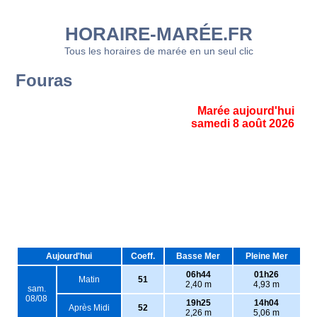
HORAIRE-MARÉE.FR
Tous les horaires de marée en un seul clic
Fouras
Marée aujourd'hui
samedi 8 août 2026
Aujourd'hui
Coeff.
Basse Mer
Pleine Mer
06h44
01h26
Matin
51
2,40 m
4,93 m
sam.
08/08
19h25
14h04
Après Midi
52
2,26 m
5,06 m