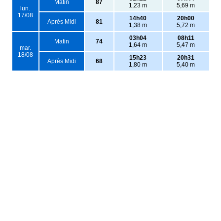
Matin
87
1,23 m
5,69 m
lun.
17/08
14h40
20h00
Après Midi
81
1,38 m
5,72 m
03h04
08h11
Matin
74
1,64 m
5,47 m
mar.
18/08
15h23
20h31
Après Midi
68
1,80 m
5,40 m