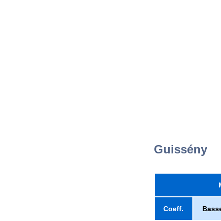
Guissény
Coeff.
Bass