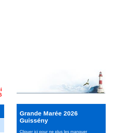
i
6
Grande Marée 2026
Guissény
Cliquer ici pour ne plus les manquer