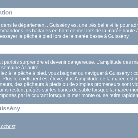
ation
 dans le département . Guissény est une très belle ville pour ad
mandons les ballades en bord de mer lors de la marée haute 
essayer la pêche à pied lors de la marée basse à Guissény.
ut parfois surprendre et devenir dangereuse. L'amplitude des 
semaine à l'autre.
lez à la pêche à pied, vous baigner ou naviguer à Guissény : co
. Plus le coefficient est élevé, plus l'amplitude de la marée est 
eurs, des pêcheurs à pieds ou de simples promeneurs sont vi
tains restent piégés sur les bancs de sable lorsque la marée mon
 emportés par le courant lorsque la mer monte ou se retire rapide
uissény
ochrist