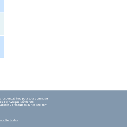
es responsabilités pour tout dommage
ies par
Aviabag Météorem
Guissény présentées sur ce site sont
ses Médicales