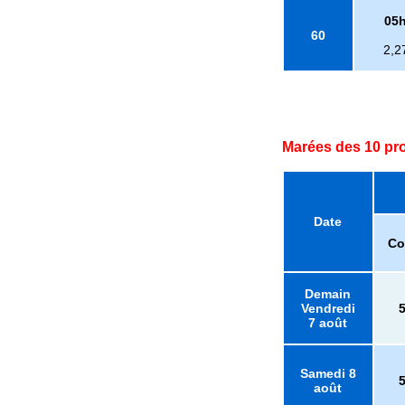
05
60
2,2
Marées des 10 pr
Date
Co
Demain
Vendredi
7 août
Samedi 8
août