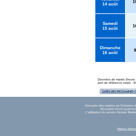
1
14 août
Samedi
1
15 août
Dimanche
16 août
Données de marée (heure pl
port de référence voisin 
Annuaire des marées de Guissény don
découlant d'une quelconqu
L'utilisation du service Horaire Ma
Widget Webm