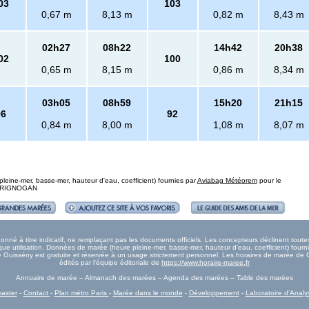
03
103
0,67 m
8,13 m
0,82 m
8,43 m
02h27
08h22
14h42
20h38
02
100
0,65 m
8,15 m
0,86 m
8,34 m
03h05
08h59
15h20
21h15
96
92
0,84 m
8,00 m
1,08 m
8,07 m
eine-mer, basse-mer, hauteur d'eau, coefficient) fournies par
Aviabag Météorem
pour le
: BRIGNOGAN
né à titre indicatif, ne remplaçant pas les documents officiels. Les concepteurs déclinent tout
e utilisation. Données de marée (heure pleine-mer, basse-mer, hauteur d'eau, coefficient) fourn
rée Guissény est gratuite et réservée à un usage strictement personnel. Les horaires de marée de 
édités par l'équipe éditoriale de
https://www.horaire-maree.fr
Annuaire de marée – Almanach des marées – Agenda des marées – Table des marées
aster
-
Contact
-
Plan métro Paris
-
Marée dans le monde
-
Développement
-
Laboratoire d'Analy