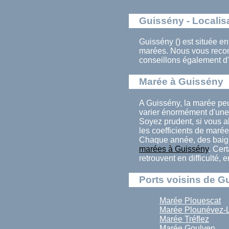
Guissény - Localis
Guissény () est située en
marées. Nous vous recom
conseillons également d'
Marée à Guissény
A Guissény, la marée pe
varier énormément d'une 
Soyez prudent, si vous al
les coefficients de marée
Chaque année, des baign
marées à Guissény
. Cer
retrouvent en difficulté,
Ports voisins de G
Marée Plouescat
Marée Plounévez-L
Marée Tréflez
Marée Goulven