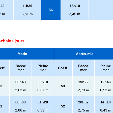
h42
11h39
18h10
56
7 m
6,81 m
2,45 m
ochains jours
Matin
Après-midi
Basse
Pleine
Basse
Pleine
eff.
Coeff.
mer
mer
mer
mer
06h43
00h10
19h22
12h46
53
53
2,63 m
6,67 m
2,73 m
6,53 m
08h03
01h28
20h52
14h10
51
52
2,86 m
6,39 m
2,75 m
6,43 m