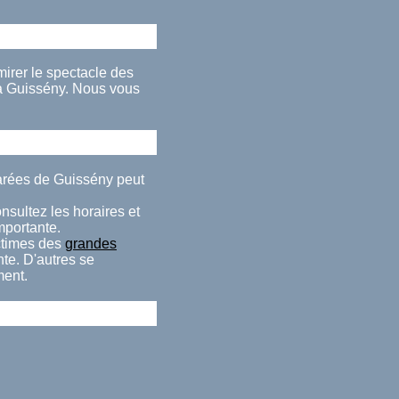
mirer le spectacle des
à Guissény. Nous vous
marées de Guissény peut
nsultez les horaires et
importante.
ctimes des
grandes
te. D'autres se
ment.