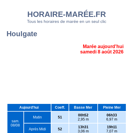
HORAIRE-MARÉE.FR
Tous les horaires de marée en un seul clic
Houlgate
Marée aujourd'hui
samedi 8 août 2026
Aujourd'hui
Coeff.
Basse Mer
Pleine Mer
00h52
06h33
Matin
51
2,95 m
6,97 m
sam.
08/08
13h31
19h11
Après Midi
52
3,06 m
7,07 m