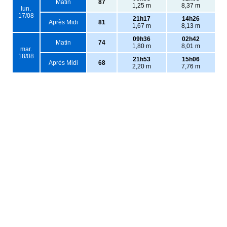
Matin
87
1,25 m
8,37 m
lun.
17/08
21h17
14h26
Après Midi
81
1,67 m
8,13 m
09h36
02h42
Matin
74
1,80 m
8,01 m
mar.
18/08
21h53
15h06
Après Midi
68
2,20 m
7,76 m