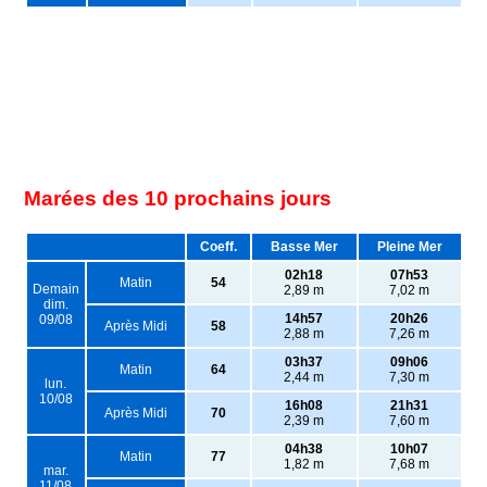
Marées des 10 prochains jours
Coeff.
Basse Mer
Pleine Mer
02h18
07h53
Matin
54
Demain
2,89 m
7,02 m
dim.
14h57
20h26
09/08
Après Midi
58
2,88 m
7,26 m
03h37
09h06
Matin
64
2,44 m
7,30 m
lun.
10/08
16h08
21h31
Après Midi
70
2,39 m
7,60 m
04h38
10h07
Matin
77
1,82 m
7,68 m
mar.
11/08