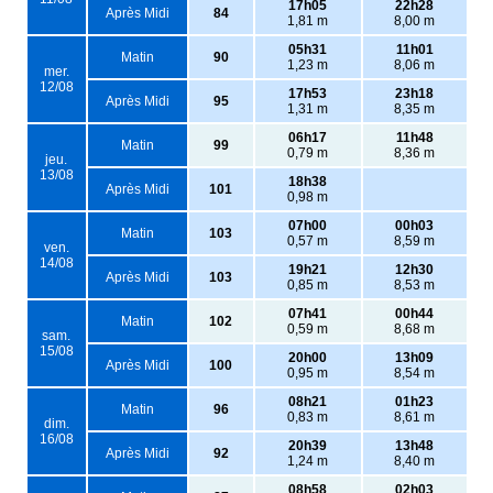
17h05
22h28
Après Midi
84
1,81 m
8,00 m
05h31
11h01
Matin
90
1,23 m
8,06 m
mer.
12/08
17h53
23h18
Après Midi
95
1,31 m
8,35 m
06h17
11h48
Matin
99
0,79 m
8,36 m
jeu.
13/08
18h38
Après Midi
101
0,98 m
07h00
00h03
Matin
103
0,57 m
8,59 m
ven.
14/08
19h21
12h30
Après Midi
103
0,85 m
8,53 m
07h41
00h44
Matin
102
0,59 m
8,68 m
sam.
15/08
20h00
13h09
Après Midi
100
0,95 m
8,54 m
08h21
01h23
Matin
96
0,83 m
8,61 m
dim.
16/08
20h39
13h48
Après Midi
92
1,24 m
8,40 m
08h58
02h03