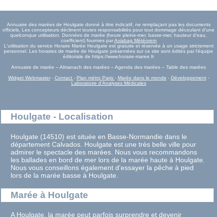
Annuaire des marées de Houlgate donné à titre indicatif, ne remplaçant pas les documents
officiels. Les concepteurs déclinent toutes responsabilités pour tout dommage découlant d'une
quelconque utilisation. Données de marée (heure pleine-mer, basse-mer, hauteur d'eau,
coefficient) fournies par
Aviabag Météorem
L'utilisation du service Horaire Marée Houlgate est gratuite et réservée à un usage strictement
personnel. Les horaires de marée de Houlgate présentées sur ce site sont édités par l'équipe
éditoriale de https://www.horaire-maree.fr
Annuaire de marée – Almanach des marées – Agenda des marées – Table des marées
Widget Webmaster
-
Contact
-
Plan métro Paris
-
Marée dans le monde
-
Développement
-
Laboratoire d'Analyses Médicales
Houlgate - Localisation
Houlgate (14510) est située en Basse-Normandie dans le
département Calvados. Houlgate est une très belle ville pour
admirer le spectacle des marées. Nous vous recommandons
les ballades en bord de mer lors de la marée haute à Houlgate.
Nous vous conseillons également d'essayer la pêche à pied
lors de la marée basse à Houlgate.
Marée à Houlgate
A Houlgate, la marée peut parfois surprendre et devenir