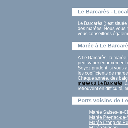
Le Barcarès - Local
Le Barcarès () est située
des marées. Nous vous r
vous conseillons égaleme
Marée à Le Barcar
A Le Barcarès, la marée 
peut varier énormément d
Soyez prudent, si vous al
les coefficients de marée
Chaque année, des baign
marées à Le Barcarès
. 
retrouvent en difficulté,
Ports voisins de L
Marée Salses-le-C
Marée Peyriac-de-
Marée Étang de Pe
Marée Sigean