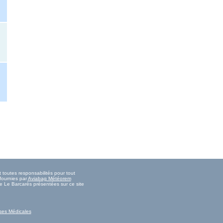
 toutes responsabilités pour tout
fournies par
Aviabag Météorem
de Le Barcarès présentées sur ce site
ses Médicales