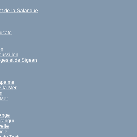
nt-de-la-Salanque
ucate
en
ussillon
ges et de Sigean
apalme
e-la-Mer
n
-Mer
Ange
Franqui
elle
ucie