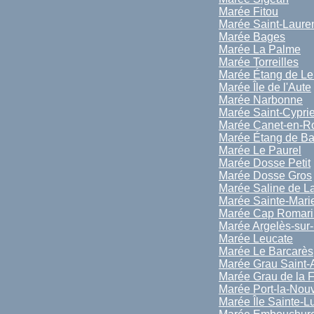
Marée Fitou
Marée Saint-Laure
Marée Bages
Marée La Palme
Marée Torreilles
Marée Étang de Le
Marée Île de l'Aute
Marée Narbonne
Marée Saint-Cypri
Marée Canet-en-Ro
Marée Étang de Ba
Marée Le Paurel
Marée Dosse Petit
Marée Dosse Gros
Marée Saline de L
Marée Sainte-Mari
Marée Cap Romari
Marée Argelès-sur
Marée Leucate
Marée Le Barcarès
Marée Grau Saint-
Marée Grau de la 
Marée Port-la-Nouv
Marée Île Sainte-L