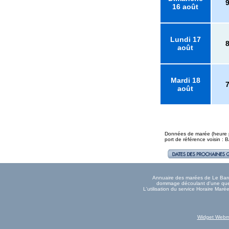
16 août
Lundi 17
août
Mardi 18
août
Données de marée (heure pl
port de référence voisin 
Annuaire des marées de Le Barcar
dommage découlant d'une quelc
L'utilisation du service Horaire Mar
Widget Webm