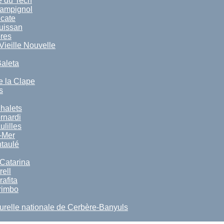
 du Tech
Campignol
cate
uissan
res
Vieille Nouvelle
Baleta
 la Clape
s
halets
rnardi
lilles
-Mer
taulé
Catarina
rell
afita
rimbo
relle nationale de Cerbère-Banyuls