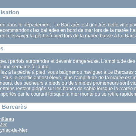
isation
 en dans le département . Le Barcarès est une très belle ville po
ecommandons les ballades en bord de mer lors de la marée ha
nt d'essayer la pêche à pied lors de la marée basse à Le Barc
ès
peut parfois surprendre et devenir dangereuse. L'amplitude de
'une semaine à l'autre.
lez à la pêche à pied, vous baigner ou naviguer à Le Barcarès :
. Plus le coefficient est élevé, plus l'amplitude de la marée est 
eurs, des pêcheurs à pieds ou de simples promeneurs sont vi
Certains restent piégés sur les bancs de sable lorsque la marée 
 emportés par le courant lorsque la mer monte ou se retire rapide
e Barcarès
hâteau
Mer
yriac-de-Mer