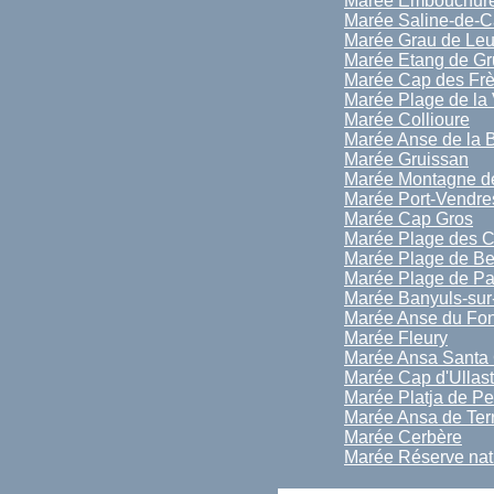
Marée Embouchure
Marée Saline-de-
Marée Grau de Leu
Marée Etang de Gr
Marée Cap des Frè
Marée Plage de la 
Marée Collioure
Marée Anse de la 
Marée Gruissan
Marée Montagne de
Marée Port-Vendre
Marée Cap Gros
Marée Plage des C
Marée Plage de Be
Marée Plage de Pau
Marée Banyuls-sur
Marée Anse du Fon
Marée Fleury
Marée Ansa Santa 
Marée Cap d'Ullast
Marée Platja de Per
Marée Ansa de Ter
Marée Cerbère
Marée Réserve natu