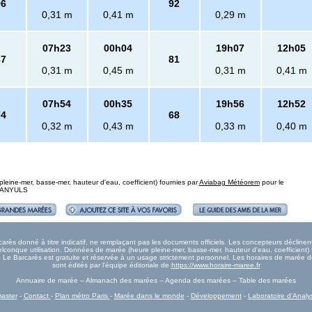
96
92
0,31 m
0,41 m
0,29 m
07h23
00h04
19h07
12h05
87
81
0,31 m
0,45 m
0,31 m
0,41 m
07h54
00h35
19h56
12h52
74
68
0,32 m
0,43 m
0,33 m
0,40 m
eine-mer, basse-mer, hauteur d'eau, coefficient) fournies par
Aviabag Météorem
pour le
: BANYULS
ès donné à titre indicatif, ne remplaçant pas les documents officiels. Les concepteurs déclinent
onque utilisation. Données de marée (heure pleine-mer, basse-mer, hauteur d'eau, coefficient) 
ée Le Barcarès est gratuite et réservée à un usage strictement personnel. Les horaires de marée 
sont édités par l'équipe éditoriale de
https://www.horaire-maree.fr
Annuaire de marée – Almanach des marées – Agenda des marées – Table des marées
aster
-
Contact
-
Plan métro Paris
-
Marée dans le monde
-
Développement
-
Laboratoire d'Analy