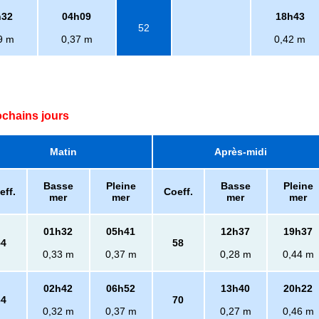
h32
04h09
18h43
52
9 m
0,37 m
0,42 m
ochains jours
Matin
Après-midi
Basse
Pleine
Basse
Pleine
eff.
Coeff.
mer
mer
mer
mer
01h32
05h41
12h37
19h37
54
58
0,33 m
0,37 m
0,28 m
0,44 m
02h42
06h52
13h40
20h22
64
70
0,32 m
0,37 m
0,27 m
0,46 m