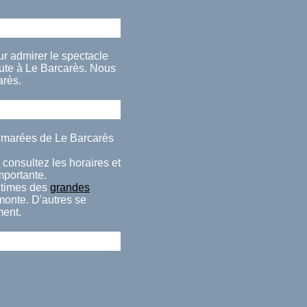
ur admirer le spectacle
ute à Le Barcarès. Nous
arès.
s marées de Le Barcarès
 consultez les horaires et
importante.
ctimes des
grandes
monte. D'autres se
ment.