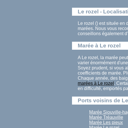
Le rozel - Localisat
Le rozel () est située en
marées. Nous vous recom
conseillons également d'
Marée à Le rozel
A Le rozel, la marée peu
varier énormément d'une 
Soyez prudent, si vous al
coefficients de marée. Pl
Chaque année, des baign
marées à Le rozel
. Cert
en difficulté, emportés p
Ports voisins de Le
Marée Siouville-h
Marée Tréauville
Marée Les pieux
Marée Le rozel