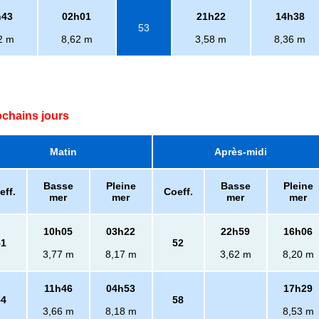
h43
02h01
21h22
14h38
53
2 m
8,62 m
3,58 m
8,36 m
ochains jours
Matin
Après-midi
Basse
Pleine
Basse
Pleine
eff.
Coeff.
mer
mer
mer
mer
10h05
03h22
22h59
16h06
51
52
3,77 m
8,17 m
3,62 m
8,20 m
11h46
04h53
17h29
54
58
3,66 m
8,18 m
8,53 m