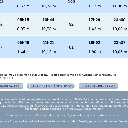
02
100
0,67 m
10,74 m
1,12 m
11,00 m
05h15
10h44
17h29
23h00
96
92
0,95 m
10,53 m
1,42 m
10,63 m
05h49
11h21
18h02
23h37
87
81
1,44 m
10,12 m
1,90 m
10,05 m
eine-mer, basse-mer, hauteur d'eau, coefficient) fournies par
Aviabag Météorem
pour le
: CARTERET
né à titre indicatif, ne remplaçant pas les documents officiels. Les concepteurs déclinent tout
e utilisation. Données de marée (heure pleine-mer, basse-mer, hauteur d'eau, coefficient) fourn
rée Le rozel est gratuite et réservée à un usage strictement personnel. Les horaires de marée de 
édités par l'équipe éditoriale de
https://www.horaire-maree.fr
Annuaire de marée – Almanach des marées – Agenda des marées – Table des marées
aster
-
Contact
-
Plan métro Paris
-
Marée dans le monde
-
Développement
-
Laboratoire d'Analy