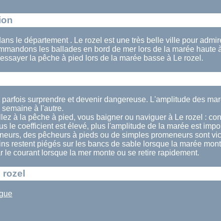
ion
 dans le département . Le rozel est une très belle ville pour admi
mandons les ballades en bord de mer lors de la marée haute à
essayer la pêche à pied lors de la marée basse à Le rozel.
t parfois surprendre et devenir dangereuse. L'amplitude des mar
semaine à l'autre.
lez à la pêche à pied, vous baigner ou naviguer à Le rozel : cons
us le coefficient est élevé, plus l'amplitude de la marée est impo
eurs, des pêcheurs à pieds ou de simples promeneurs sont vi
ains restent piégés sur les bancs de sable lorsque la marée mont
ar le courant lorsque la mer monte ou se retire rapidement.
 rozel
ague