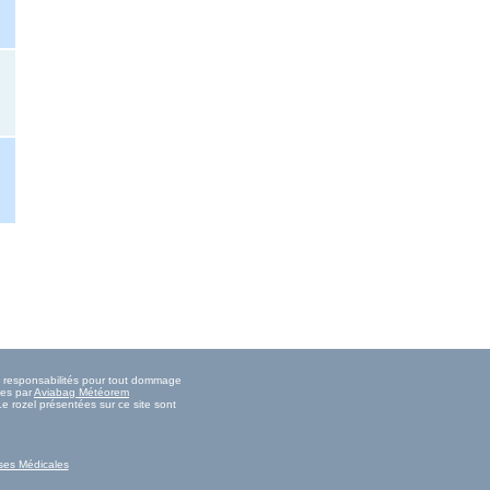
es responsabilités pour tout dommage
ies par
Aviabag Météorem
Le rozel présentées sur ce site sont
ses Médicales