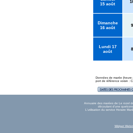
1
15 août
Dimanche
16 août
Lundi 17
août
Données de marée (heure pl
port de référence voisin 
Annuaire des marées de Le rozel don
découlant d'une quelconqu
L'utilisation du service Horaire Ma
Widget Webm