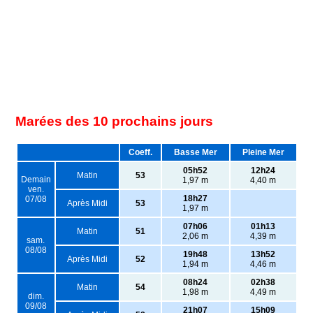
Marées des 10 prochains jours
Coeff.
Basse Mer
Pleine Mer
05h52
12h24
Matin
53
Demain
1,97 m
4,40 m
ven.
18h27
07/08
Après Midi
53
1,97 m
07h06
01h13
Matin
51
2,06 m
4,39 m
sam.
08/08
19h48
13h52
Après Midi
52
1,94 m
4,46 m
08h24
02h38
Matin
54
1,98 m
4,49 m
dim.
09/08
21h07
15h09