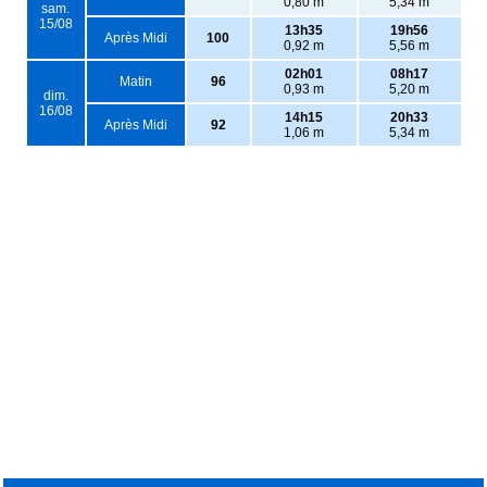
0,80 m
5,34 m
sam.
15/08
13h35
19h56
Après Midi
100
0,92 m
5,56 m
02h01
08h17
Matin
96
0,93 m
5,20 m
dim.
16/08
14h15
20h33
Après Midi
92
1,06 m
5,34 m