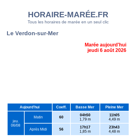
HORAIRE-MARÉE.FR
Tous les horaires de marée en un seul clic
Le Verdon-sur-Mer
Marée aujourd'hui
jeudi 6 août 2026
Aujourd'hui
Coeff.
Basse Mer
Pleine Mer
04h50
11h05
Matin
60
1,79 m
4,49 m
jeu.
06/08
17h17
23h43
Après Midi
56
1,85 m
4,48 m