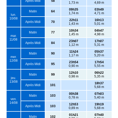
Après Midi
58
1,73 m
4,69 m
09h35
03h49
Matin
64
1,74 m
4,71 m
lun.
10/08
22h11
16h13
Après Midi
70
1,43 m
5,01 m
10h34
04h47
Matin
77
1,45 m
4,98 m
mar.
11/08
23h07
17h07
Après Midi
84
1,12 m
5,31 m
11h24
05h37
Matin
90
1,17 m
5,20 m
mer.
12/08
23h54
17h54
Après Midi
95
0,90 m
5,55 m
12h10
06h22
Matin
99
0,98 m
5,35 m
jeu.
13/08
18h37
Après Midi
101
5,68 m
00h38
07h03
Matin
103
0,78 m
5,40 m
ven.
14/08
12h53
19h19
Après Midi
103
0,89 m
5,68 m
01h21
07h40
Matin
102