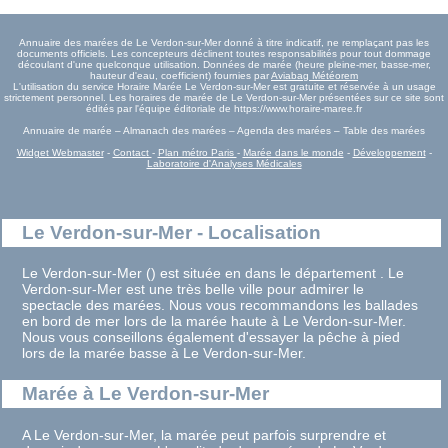
Annuaire des marées de Le Verdon-sur-Mer donné à titre indicatif, ne remplaçant pas les
documents officiels. Les concepteurs déclinent toutes responsabilités pour tout dommage
découlant d'une quelconque utilisation. Données de marée (heure pleine-mer, basse-mer,
hauteur d'eau, coefficient) fournies par
Aviabag Météorem
L'utilisation du service Horaire Marée Le Verdon-sur-Mer est gratuite et réservée à un usage
strictement personnel. Les horaires de marée de Le Verdon-sur-Mer présentées sur ce site sont
édités par l'équipe éditoriale de https://www.horaire-maree.fr
Annuaire de marée – Almanach des marées – Agenda des marées – Table des marées
Widget Webmaster
-
Contact
-
Plan métro Paris
-
Marée dans le monde
-
Développement
-
Laboratoire d'Analyses Médicales
Le Verdon-sur-Mer - Localisation
Le Verdon-sur-Mer () est située en dans le département . Le
Verdon-sur-Mer est une très belle ville pour admirer le
spectacle des marées. Nous vous recommandons les ballades
en bord de mer lors de la marée haute à Le Verdon-sur-Mer.
Nous vous conseillons également d'essayer la pêche à pied
lors de la marée basse à Le Verdon-sur-Mer.
Marée à Le Verdon-sur-Mer
A Le Verdon-sur-Mer, la marée peut parfois surprendre et