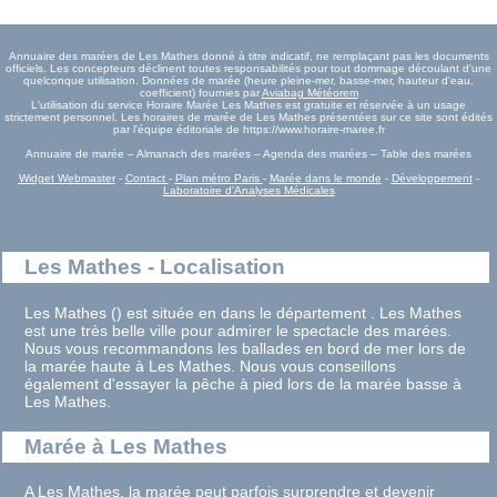
Annuaire des marées de Les Mathes donné à titre indicatif, ne remplaçant pas les documents
officiels. Les concepteurs déclinent toutes responsabilités pour tout dommage découlant d'une
quelconque utilisation. Données de marée (heure pleine-mer, basse-mer, hauteur d'eau,
coefficient) fournies par
Aviabag Météorem
L'utilisation du service Horaire Marée Les Mathes est gratuite et réservée à un usage
strictement personnel. Les horaires de marée de Les Mathes présentées sur ce site sont édités
par l'équipe éditoriale de https://www.horaire-maree.fr
Annuaire de marée – Almanach des marées – Agenda des marées – Table des marées
Widget Webmaster
-
Contact
-
Plan métro Paris
-
Marée dans le monde
-
Développement
-
Laboratoire d'Analyses Médicales
Les Mathes - Localisation
Les Mathes () est située en dans le département . Les Mathes
est une très belle ville pour admirer le spectacle des marées.
Nous vous recommandons les ballades en bord de mer lors de
la marée haute à Les Mathes. Nous vous conseillons
également d'essayer la pêche à pied lors de la marée basse à
Les Mathes.
Marée à Les Mathes
A Les Mathes, la marée peut parfois surprendre et devenir