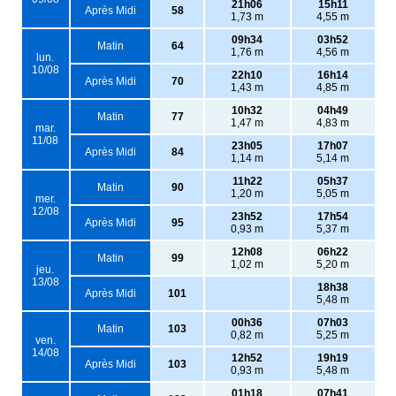
21h06
15h11
Après Midi
58
1,73 m
4,55 m
09h34
03h52
Matin
64
1,76 m
4,56 m
lun.
10/08
22h10
16h14
Après Midi
70
1,43 m
4,85 m
10h32
04h49
Matin
77
1,47 m
4,83 m
mar.
11/08
23h05
17h07
Après Midi
84
1,14 m
5,14 m
11h22
05h37
Matin
90
1,20 m
5,05 m
mer.
12/08
23h52
17h54
Après Midi
95
0,93 m
5,37 m
12h08
06h22
Matin
99
1,02 m
5,20 m
jeu.
13/08
18h38
Après Midi
101
5,48 m
00h36
07h03
Matin
103
0,82 m
5,25 m
ven.
14/08
12h52
19h19
Après Midi
103
0,93 m
5,48 m
01h18
07h41