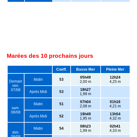
Marées des 10 prochains jours
Coeff.
Basse Mer
Pleine Mer
05h49
12h24
Matin
53
Demain
2,00 m
4,25 m
ven.
18h27
07/08
Après Midi
53
1,99 m
07h04
01h16
Matin
51
2,08 m
4,21 m
sam.
08/08
19h49
13h54
Après Midi
52
1,95 m
4,32 m
08h23
02h41
Matin
54
1,99 m
4,33 m
dim.
09/08