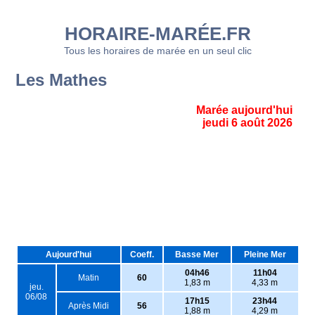
HORAIRE-MARÉE.FR
Tous les horaires de marée en un seul clic
Les Mathes
Marée aujourd'hui
jeudi 6 août 2026
Aujourd'hui
Coeff.
Basse Mer
Pleine Mer
04h46
11h04
Matin
60
1,83 m
4,33 m
jeu.
06/08
17h15
23h44
Après Midi
56
1,88 m
4,29 m