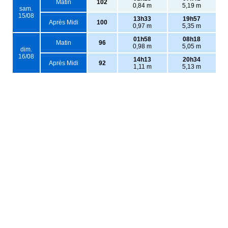
Matin
102
0,84 m
5,19 m
sam.
15/08
13h33
19h57
Après Midi
100
0,97 m
5,35 m
01h58
08h18
Matin
96
0,98 m
5,05 m
dim.
16/08
14h13
20h34
Après Midi
92
1,11 m
5,13 m