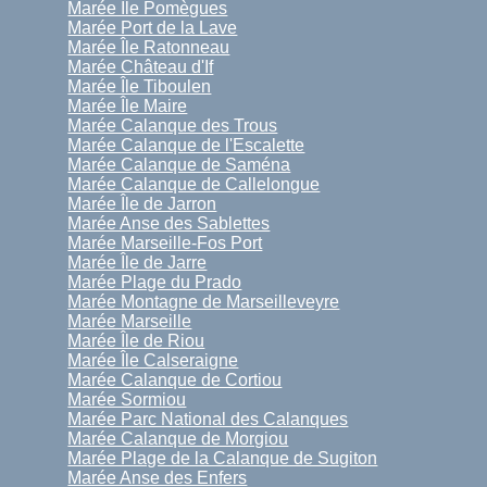
Marée Île Pomègues
Marée Port de la Lave
Marée Île Ratonneau
Marée Château d'If
Marée Île Tiboulen
Marée Île Maire
Marée Calanque des Trous
Marée Calanque de l'Escalette
Marée Calanque de Saména
Marée Calanque de Callelongue
Marée Île de Jarron
Marée Anse des Sablettes
Marée Marseille-Fos Port
Marée Île de Jarre
Marée Plage du Prado
Marée Montagne de Marseilleveyre
Marée Marseille
Marée Île de Riou
Marée Île Calseraigne
Marée Calanque de Cortiou
Marée Sormiou
Marée Parc National des Calanques
Marée Calanque de Morgiou
Marée Plage de la Calanque de Sugiton
Marée Anse des Enfers