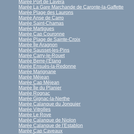
Marée Port de Lavéra
Marée La Gare Marchande de Caronte-la-Gaffette
Marée Plage des Laurons
Marée Anse de Carro
Marée Saint-Chamas
Marée Martigues
Marée Cap Couronne
Marée Plage de Sainte-Croix
Marée Île Aragnon
Marée Sausset-les-Pins
Marée Carry-le-Rouet
Marée Berre-l'Étang
Marée Ensuès-la-Redonne
Marée Marignane
Marée Méjean
Marée Cap Méjean
Marée Île du Planier
Marée Rognac
Marée Gignac-la-Nerthe
Marée Calanque du Jonquier
Marée Vitrolles
Marée Le Rove
Marée Calanque de Niolon
Marée Calanque de l'Establon
Marée Cap Caveaux