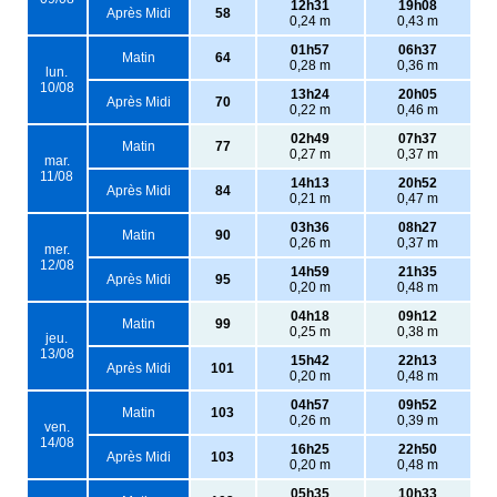
12h31
19h08
Après Midi
58
0,24 m
0,43 m
01h57
06h37
Matin
64
0,28 m
0,36 m
lun.
10/08
13h24
20h05
Après Midi
70
0,22 m
0,46 m
02h49
07h37
Matin
77
0,27 m
0,37 m
mar.
11/08
14h13
20h52
Après Midi
84
0,21 m
0,47 m
03h36
08h27
Matin
90
0,26 m
0,37 m
mer.
12/08
14h59
21h35
Après Midi
95
0,20 m
0,48 m
04h18
09h12
Matin
99
0,25 m
0,38 m
jeu.
13/08
15h42
22h13
Après Midi
101
0,20 m
0,48 m
04h57
09h52
Matin
103
0,26 m
0,39 m
ven.
14/08
16h25
22h50
Après Midi
103
0,20 m
0,48 m
05h35
10h33