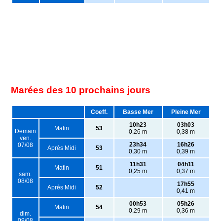
Marées des 10 prochains jours
Coeff.
Basse Mer
Pleine Mer
10h23
03h03
Matin
53
Demain
0,26 m
0,38 m
ven.
23h34
16h26
07/08
Après Midi
53
0,30 m
0,39 m
11h31
04h11
Matin
51
0,25 m
0,37 m
sam.
08/08
17h55
Après Midi
52
0,41 m
00h53
05h26
Matin
54
0,29 m
0,36 m
dim.
09/08