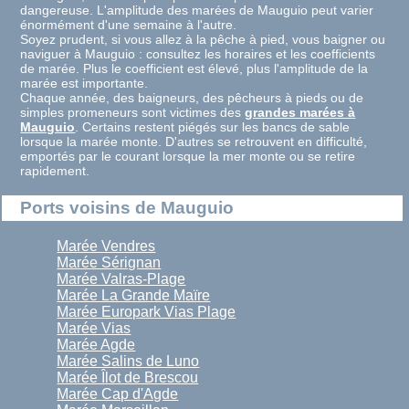
dangereuse. L'amplitude des marées de Mauguio peut varier
énormément d'une semaine à l'autre.
Soyez prudent, si vous allez à la pêche à pied, vous baigner ou
naviguer à Mauguio : consultez les horaires et les coefficients
de marée. Plus le coefficient est élevé, plus l'amplitude de la
marée est importante.
Chaque année, des baigneurs, des pêcheurs à pieds ou de
simples promeneurs sont victimes des
grandes marées à
Mauguio
. Certains restent piégés sur les bancs de sable
lorsque la marée monte. D'autres se retrouvent en difficulté,
emportés par le courant lorsque la mer monte ou se retire
rapidement.
Ports voisins de Mauguio
Marée Vendres
Marée Sérignan
Marée Valras-Plage
Marée La Grande Maïre
Marée Europark Vias Plage
Marée Vias
Marée Agde
Marée Salins de Luno
Marée Îlot de Brescou
Marée Cap d'Agde