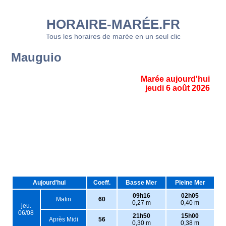
HORAIRE-MARÉE.FR
Tous les horaires de marée en un seul clic
Mauguio
Marée aujourd'hui
jeudi 6 août 2026
Aujourd'hui
Coeff.
Basse Mer
Pleine Mer
09h16
02h05
Matin
60
0,27 m
0,40 m
jeu.
06/08
21h50
15h00
Après Midi
56
0,30 m
0,38 m