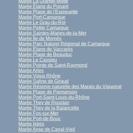
Marée La Grande-Motte
Marée Étang du Ponant
Marée Plage de l'Espiguette
Marée Port-Camargue
Marée Le Grau-du-Roi
Marée Petite Camargue
Marée Saintes-Maries-de-la-Mer
Marée Île de Mornès
Marée Parc Naturel Régional de Camargue
Marée Étang de Vaccarès
Marée Plage de Beauduc
Marée Le Cassieu
Marée Pointe de Saint-Raymond
Marée Arles
Marée Vieux Rhône
Marée Saline de Giraud
Marée Réserve naturelle des Marais du Vigueirat
Marée Plage de Piemanson
Marée Port-Saint-Louis-du-Rhône
Marée They de Roustan
Marée They de la Balancelle
Marée Fos-sur-Mer
Marée Port-de-Bouc
Marée Istres
Marée Anse de Canal-Vieil