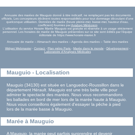
Annuaire des marées de Mauguio donné à titre indicatif, ne remplaçant pas les documents
officiels. Les concepteurs déclinent toutes responsabilités pour tout dommage découlant d'une
quelconque utilisation. Données de marée (heure pleine-mer, basse-mer, hauteur d'eau,
coefficient) fournies par
Aviabag Météorem
L'utilisation du service Horaire Marée Mauguio est gratuite et réservée à un usage strictement
personnel. Les horaires de marée de Mauguio présentées sur ce site sont édités par l'équipe
éditoriale de https://www.horaire-maree.fr
Annuaire de marée – Almanach des marées – Agenda des marées – Table des marées
Widget Webmaster
-
Contact
-
Plan métro Paris
-
Marée dans le monde
-
Développement
-
Laboratoire d'Analyses Médicales
Mauguio - Localisation
Mauguio (34130) est située en Languedoc-Roussillon dans le
département Hérault. Mauguio est une très belle ville pour
admirer le spectacle des marées. Nous vous recommandons
les ballades en bord de mer lors de la marée haute à Mauguio.
Nous vous conseillons également d'essayer la pêche à pied
lors de la marée basse à Mauguio.
Marée à Mauguio
A Mauguio, la marée peut parfois surprendre et devenir