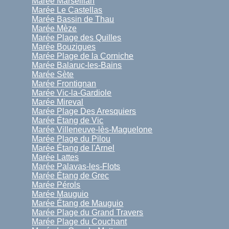
Marée Marseillan
Marée Le Castellas
Marée Bassin de Thau
Marée Mèze
Marée Plage des Quilles
Marée Bouzigues
Marée Plage de la Corniche
Marée Balaruc-les-Bains
Marée Sète
Marée Frontignan
Marée Vic-la-Gardiole
Marée Mireval
Marée Plage Des Aresquiers
Marée Étang de Vic
Marée Villeneuve-lès-Maguelone
Marée Plage du Pilou
Marée Étang de l'Arnel
Marée Lattes
Marée Palavas-les-Flots
Marée Étang de Grec
Marée Pérols
Marée Mauguio
Marée Étang de Mauguio
Marée Plage du Grand Travers
Marée Plage du Couchant