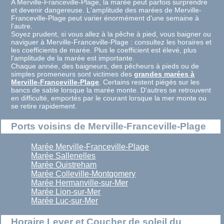
A Merville-Franceville-Plage, la marée peut parfois surprendre
et devenir dangereuse. L'amplitude des marées de Merville-
Franceville-Plage peut varier énormément d'une semaine à
l'autre.
Soyez prudent, si vous allez à la pêche à pied, vous baigner ou
naviguer à Merville-Franceville-Plage : consultez les horaires et
les coefficients de marée. Plus le coefficient est élevé, plus
l'amplitude de la marée est importante.
Chaque année, des baigneurs, des pêcheurs à pieds ou de
simples promeneurs sont victimes des
grandes marées à
Merville-Franceville-Plage
. Certains restent piégés sur les
bancs de sable lorsque la marée monte. D'autres se retrouvent
en difficulté, emportés par le courant lorsque la mer monte ou
se retire rapidement.
Ports voisins de Merville-Franceville-Plage
Marée Merville-Franceville-Plage
Marée Sallenelles
Marée Ouistreham
Marée Colleville-Montgomery
Marée Hermanville-sur-Mer
Marée Lion-sur-Mer
Marée Luc-sur-Mer
Horaire Lever et Coucher de soleil du