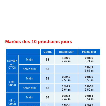
Marées des 10 prochains jours
Coeff.
Basse Mer
Pleine Mer
12h09
05h10
Matin
53
Demain
2,42 m
6,71 m
ven.
17h49
07/08
Après Midi
53
6,65 m
00h49
06h30
Matin
51
2,53 m
6,50 m
sam.
08/08
13h29
19h08
Après Midi
52
2,64 m
6,60 m
02h16
07h51
Matin
54
2,47 m
6,54 m
dim.
09/08
14h55
20h23