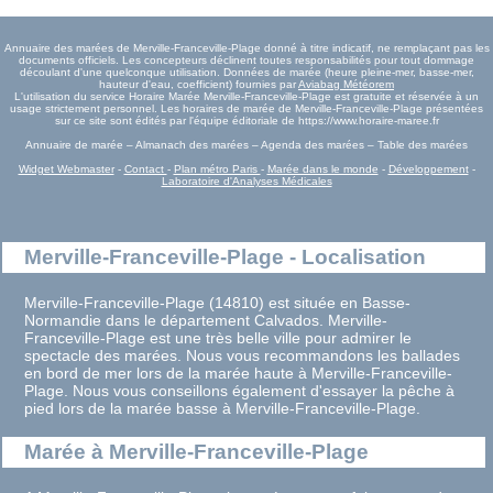
Annuaire des marées de Merville-Franceville-Plage donné à titre indicatif, ne remplaçant pas les
documents officiels. Les concepteurs déclinent toutes responsabilités pour tout dommage
découlant d'une quelconque utilisation. Données de marée (heure pleine-mer, basse-mer,
hauteur d'eau, coefficient) fournies par
Aviabag Météorem
L'utilisation du service Horaire Marée Merville-Franceville-Plage est gratuite et réservée à un
usage strictement personnel. Les horaires de marée de Merville-Franceville-Plage présentées
sur ce site sont édités par l'équipe éditoriale de https://www.horaire-maree.fr
Annuaire de marée – Almanach des marées – Agenda des marées – Table des marées
Widget Webmaster
-
Contact
-
Plan métro Paris
-
Marée dans le monde
-
Développement
-
Laboratoire d'Analyses Médicales
Merville-Franceville-Plage - Localisation
Merville-Franceville-Plage (14810) est située en Basse-
Normandie dans le département Calvados. Merville-
Franceville-Plage est une très belle ville pour admirer le
spectacle des marées. Nous vous recommandons les ballades
en bord de mer lors de la marée haute à Merville-Franceville-
Plage. Nous vous conseillons également d'essayer la pêche à
pied lors de la marée basse à Merville-Franceville-Plage.
Marée à Merville-Franceville-Plage