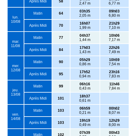
Après Midi
58
2,47 m
6,77 m
03h35
09h03
Matin
64
2,05 m
6,80 m
lun.
10/08
16h07
21h29
Après Midi
70
1,99 m
7,10 m
04h37
10h06
Matin
77
1,44 m
7,17 m
mar.
11/08
17h03
22h26
Après Midi
84
1,43 m
7,49 m
05h29
10h59
Matin
90
0,86 m
7,54 m
mer.
12/08
17h52
23h16
Après Midi
95
0,94 m
7,83 m
06h16
11h46
Matin
99
0,43 m
7,84 m
jeu.
13/08
18h37
Après Midi
101
0,61 m
06h59
00h02
Matin
103
0,21 m
8,07 m
ven.
14/08
19h19
12h29
Après Midi
103
0,49 m
8,00 m
07h39
00h43
Matin
102