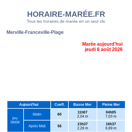
HORAIRE-MARÉE.FR
Tous les horaires de marée en un seul clic
Merville-Franceville-Plage
Marée aujourd'hui
jeudi 6 août 2026
Aujourd'hui
Coeff.
Basse Mer
Pleine Mer
11h07
04h05
Matin
60
2,04 m
7,03 m
jeu.
06/08
23h37
16h37
Après Midi
56
2,28 m
6,89 m