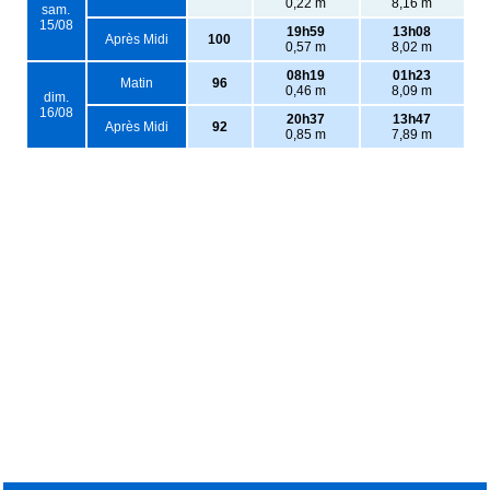
0,22 m
8,16 m
sam.
15/08
19h59
13h08
Après Midi
100
0,57 m
8,02 m
08h19
01h23
Matin
96
0,46 m
8,09 m
dim.
16/08
20h37
13h47
Après Midi
92
0,85 m
7,89 m