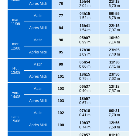
15h44
21h18
Après Midi
70
2,04 m
6,70 m
04h15
09h55
Matin
77
1,52 m
6,78 m
mar.
11/08
16h41
22h15
Après Midi
84
1,54 m
7,07 m
05h07
10h50
Matin
90
0,99 m
7,14 m
mer.
12/08
17h30
23h05
Après Midi
95
1,09 m
7,40 m
05h54
11h36
Matin
99
0,60 m
7,41 m
jeu.
13/08
18h15
23h50
Après Midi
101
0,79 m
7,62 m
06h37
12h18
Matin
103
0,40 m
7,57 m
ven.
14/08
18h57
Après Midi
103
0,67 m
07h18
00h31
Matin
102
0,41 m
7,70 m
sam.
15/08
19h37
12h56
Après Midi
100
0,74 m
7,58 m
07h57
01h10