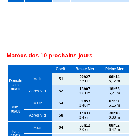
Marées des 10 prochains jours
Coeff.
Basse Mer
Pleine Mer
00h27
06h14
Matin
51
Demain
2,51 m
6,12 m
sam.
13h07
18h53
08/08
Après Midi
52
2,61 m
6,21 m
01h53
07h37
Matin
54
2,46 m
6,16 m
dim.
09/08
14h33
20h10
Après Midi
58
2,47 m
6,38 m
03h12
08h52
Matin
64
2,07 m
6,42 m
lun.
10/08