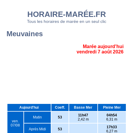
HORAIRE-MARÉE.FR
Tous les horaires de marée en un seul clic
Meuvaines
Marée aujourd'hui
vendredi 7 août 2026
Aujourd'hui
Coeff.
Basse Mer
Pleine Mer
11h47
04h54
Matin
53
2,42 m
6,31 m
ven.
07/08
17h33
Après Midi
53
6,27 m