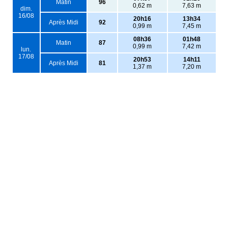
Matin
96
0,62 m
7,63 m
dim.
16/08
20h16
13h34
Après Midi
92
0,99 m
7,45 m
08h36
01h48
Matin
87
0,99 m
7,42 m
lun.
17/08
20h53
14h11
Après Midi
81
1,37 m
7,20 m