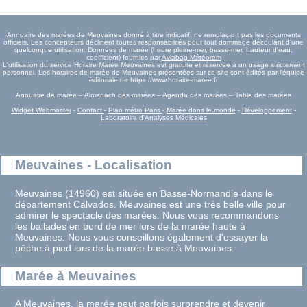
Annuaire des marées de Meuvaines donné à titre indicatif, ne remplaçant pas les documents
officiels. Les concepteurs déclinent toutes responsabilités pour tout dommage découlant d'une
quelconque utilisation. Données de marée (heure pleine-mer, basse-mer, hauteur d'eau,
coefficient) fournies par
Aviabag Météorem
L'utilisation du service Horaire Marée Meuvaines est gratuite et réservée à un usage strictement
personnel. Les horaires de marée de Meuvaines présentées sur ce site sont édités par l'équipe
éditoriale de https://www.horaire-maree.fr
Annuaire de marée – Almanach des marées – Agenda des marées – Table des marées
Widget Webmaster
-
Contact
-
Plan métro Paris
-
Marée dans le monde
-
Développement
-
Laboratoire d'Analyses Médicales
Meuvaines - Localisation
Meuvaines (14960) est située en Basse-Normandie dans le
département Calvados. Meuvaines est une très belle ville pour
admirer le spectacle des marées. Nous vous recommandons
les ballades en bord de mer lors de la marée haute à
Meuvaines. Nous vous conseillons également d'essayer la
pêche à pied lors de la marée basse à Meuvaines.
Marée à Meuvaines
A Meuvaines, la marée peut parfois surprendre et devenir