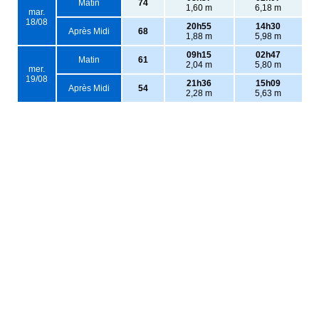
Matin
74
1,60 m
6,18 m
mar.
18/08
20h55
14h30
Après Midi
68
1,88 m
5,98 m
09h15
02h47
Matin
61
2,04 m
5,80 m
mer.
19/08
21h36
15h09
Après Midi
54
2,28 m
5,63 m