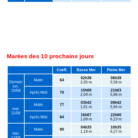
Marées des 10 prochains jours
Coeff.
Basse Mer
Pleine Mer
02h38
08h39
Matin
64
Demain
2,05 m
5,59 m
lun.
15h09
21h03
10/08
Après Midi
70
2,09 m
5,88 m
03h42
09h42
Matin
77
1,61 m
5,94 m
mar.
11/08
16h07
22h00
Après Midi
84
1,69 m
6,23 m
04h35
10h35
Matin
90
1,19 m
6,27 m
mer.
12/08