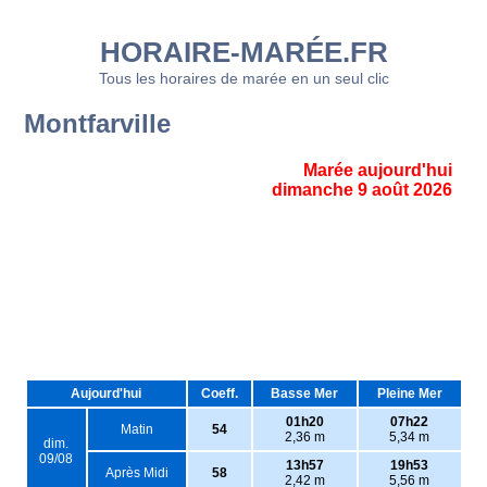
HORAIRE-MARÉE.FR
Tous les horaires de marée en un seul clic
Montfarville
Marée aujourd'hui
dimanche 9 août 2026
Aujourd'hui
Coeff.
Basse Mer
Pleine Mer
01h20
07h22
Matin
54
2,36 m
5,34 m
dim.
09/08
13h57
19h53
Après Midi
58
2,42 m
5,56 m