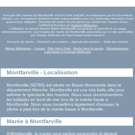
Annuaire des marées de Montfarville donné à titre indicatif, ne remplaçant pas les documents
officiels. Les concepteurs déclinent toutes responsabilités pour tout dommage découlant d'une
quelconque utilisation. Données de marée (heure pleine-mer, basse-mer, hauteur d'eau,
coefficient) fournies par
Aviabag Météorem
L'utilisation du service Horaire Marée Montfarville est gratuite et réservée à un usage
strictement personnel. Les horaires de marée de Montfarville présentées sur ce site sont édités
par l'équipe éditoriale de https://www.horaire-maree.fr
Annuaire de marée – Almanach des marées – Agenda des marées – Table des marées
Widget Webmaster
-
Contact
-
Plan métro Paris
-
Marée dans le monde
-
Développement
-
Laboratoire d'Analyses Médicales
Montfarville - Localisation
Montfarville (50760) est située en Basse-Normandie dans le
département Manche. Montfarville est une très belle ville pour
admirer le spectacle des marées. Nous vous recommandons
les ballades en bord de mer lors de la marée haute à
Montfarville. Nous vous conseillons également d'essayer la
pêche à pied lors de la marée basse à Montfarville.
Marée à Montfarville
A Montfarville, la marée peut parfois surprendre et devenir