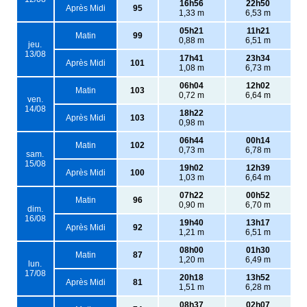
16h56
22h50
Après Midi
95
1,33 m
6,53 m
05h21
11h21
Matin
99
0,88 m
6,51 m
jeu.
13/08
17h41
23h34
Après Midi
101
1,08 m
6,73 m
06h04
12h02
Matin
103
0,72 m
6,64 m
ven.
14/08
18h22
Après Midi
103
0,98 m
06h44
00h14
Matin
102
0,73 m
6,78 m
sam.
15/08
19h02
12h39
Après Midi
100
1,03 m
6,64 m
07h22
00h52
Matin
96
0,90 m
6,70 m
dim.
16/08
19h40
13h17
Après Midi
92
1,21 m
6,51 m
08h00
01h30
Matin
87
1,20 m
6,49 m
lun.
17/08
20h18
13h52
Après Midi
81
1,51 m
6,28 m
08h37
02h07