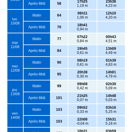
17h25
23h36
Après Midi
58
1,19 m
4,23 m
06h11
12h10
Matin
64
1,06 m
4,20 m
lun.
10/08
18h41
Après Midi
70
0,94 m
07h22
00h43
Matin
77
0,84 m
4,51 m
mar.
11/08
19h45
13h09
Après Midi
84
0,61 m
4,49 m
08h19
01h39
Matin
90
0,61 m
4,83 m
mer.
12/08
20h38
14h01
Après Midi
95
0,30 m
4,79 m
09h08
02h30
Matin
99
0,42 m
5,09 m
jeu.
13/08
21h25
14h48
Après Midi
101
0,07 m
5,03 m
09h52
03h16
Matin
103
0,33 m
5,25 m
ven.
14/08
22h08
15h31
Après Midi
103
-0,04 m
5,18 m
10h31
03h59