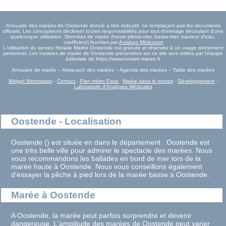
Annuaire des marées de Oostende donné à titre indicatif, ne remplaçant pas les documents
officiels. Les concepteurs déclinent toutes responsabilités pour tout dommage découlant d'une
quelconque utilisation. Données de marée (heure pleine-mer, basse-mer, hauteur d'eau,
coefficient) fournies par
Aviabag Météorem
L'utilisation du service Horaire Marée Oostende est gratuite et réservée à un usage strictement
personnel. Les horaires de marée de Oostende présentées sur ce site sont édités par l'équipe
éditoriale de https://www.horaire-maree.fr
Annuaire de marée – Almanach des marées – Agenda des marées – Table des marées
Widget Webmaster
-
Contact
-
Plan métro Paris
-
Marée dans le monde
-
Développement
-
Laboratoire d'Analyses Médicales
Oostende - Localisation
Oostende () est située en dans le département . Oostende est
une très belle ville pour admirer le spectacle des marées. Nous
vous recommandons les ballades en bord de mer lors de la
marée haute à Oostende. Nous vous conseillons également
d'essayer la pêche à pied lors de la marée basse à Oostende.
Marée à Oostende
A Oostende, la marée peut parfois surprendre et devenir
dangereuse. L'amplitude des marées de Oostende peut varier