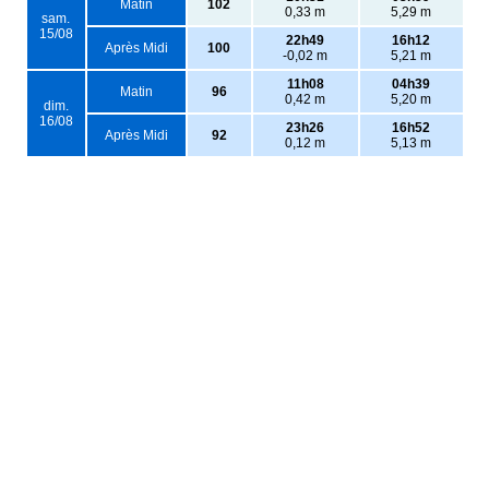
Matin
102
0,33 m
5,29 m
sam.
15/08
22h49
16h12
Après Midi
100
-0,02 m
5,21 m
11h08
04h39
Matin
96
0,42 m
5,20 m
dim.
16/08
23h26
16h52
Après Midi
92
0,12 m
5,13 m