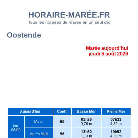
HORAIRE-MARÉE.FR
Tous les horaires de marée en un seul clic
Oostende
Marée aujourd'hui
jeudi 6 août 2026
Aujourd'hui
Coeff.
Basse Mer
Pleine Mer
01h26
07h31
Matin
60
0,76 m
4,32 m
jeu.
06/08
13h50
19h52
Après Midi
56
1,13 m
4,30 m