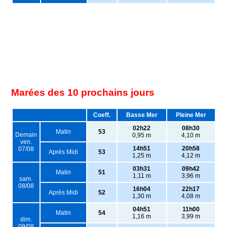
Marées des 10 prochains jours
Coeff.
Basse Mer
Pleine Mer
02h22
08h30
Matin
53
Demain
0,95 m
4,10 m
ven.
14h51
20h58
07/08
Après Midi
53
1,25 m
4,12 m
03h31
09h42
Matin
51
1,11 m
3,96 m
sam.
08/08
16h04
22h17
Après Midi
52
1,30 m
4,08 m
04h51
11h00
Matin
54
1,16 m
3,99 m
dim.
09/08