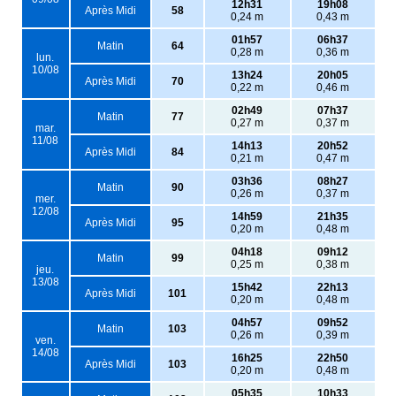
12h31
19h08
Après Midi
58
0,24 m
0,43 m
01h57
06h37
Matin
64
0,28 m
0,36 m
lun.
10/08
13h24
20h05
Après Midi
70
0,22 m
0,46 m
02h49
07h37
Matin
77
0,27 m
0,37 m
mar.
11/08
14h13
20h52
Après Midi
84
0,21 m
0,47 m
03h36
08h27
Matin
90
0,26 m
0,37 m
mer.
12/08
14h59
21h35
Après Midi
95
0,20 m
0,48 m
04h18
09h12
Matin
99
0,25 m
0,38 m
jeu.
13/08
15h42
22h13
Après Midi
101
0,20 m
0,48 m
04h57
09h52
Matin
103
0,26 m
0,39 m
ven.
14/08
16h25
22h50
Après Midi
103
0,20 m
0,48 m
05h35
10h33