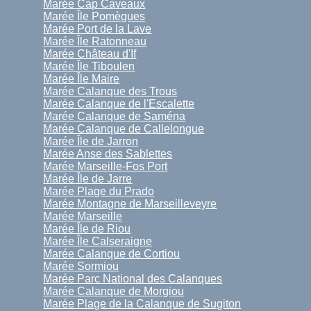
Marée Cap Caveaux
Marée Île Pomègues
Marée Port de la Lave
Marée Île Ratonneau
Marée Château d'If
Marée Île Tiboulen
Marée Île Maire
Marée Calanque des Trous
Marée Calanque de l'Escalette
Marée Calanque de Saména
Marée Calanque de Callelongue
Marée Île de Jarron
Marée Anse des Sablettes
Marée Marseille-Fos Port
Marée Île de Jarre
Marée Plage du Prado
Marée Montagne de Marseilleveyre
Marée Marseille
Marée Île de Riou
Marée Île Calseraigne
Marée Calanque de Cortiou
Marée Sormiou
Marée Parc National des Calanques
Marée Calanque de Morgiou
Marée Plage de la Calanque de Sugiton