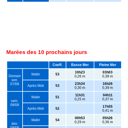
Marées des 10 prochains jours
Coeff.
Basse Mer
Pleine Mer
10h23
03h03
Matin
53
Demain
0,26 m
0,38 m
ven.
23h34
16h26
07/08
Après Midi
53
0,30 m
0,39 m
11h31
04h11
Matin
51
0,25 m
0,37 m
sam.
08/08
17h55
Après Midi
52
0,41 m
00h53
05h26
Matin
54
0,29 m
0,36 m
dim.
09/08