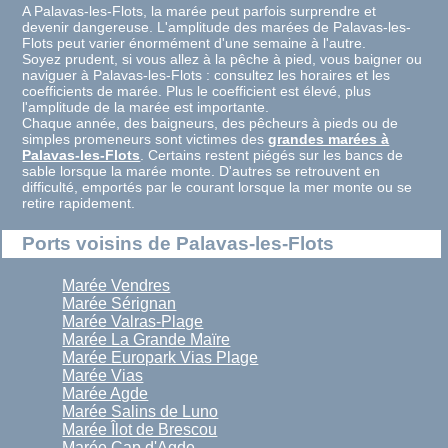
A Palavas-les-Flots, la marée peut parfois surprendre et
devenir dangereuse. L'amplitude des marées de Palavas-les-
Flots peut varier énormément d'une semaine à l'autre.
Soyez prudent, si vous allez à la pêche à pied, vous baigner ou
naviguer à Palavas-les-Flots : consultez les horaires et les
coefficients de marée. Plus le coefficient est élevé, plus
l'amplitude de la marée est importante.
Chaque année, des baigneurs, des pêcheurs à pieds ou de
simples promeneurs sont victimes des
grandes marées à
Palavas-les-Flots
. Certains restent piégés sur les bancs de
sable lorsque la marée monte. D'autres se retrouvent en
difficulté, emportés par le courant lorsque la mer monte ou se
retire rapidement.
Ports voisins de Palavas-les-Flots
Marée Vendres
Marée Sérignan
Marée Valras-Plage
Marée La Grande Maïre
Marée Europark Vias Plage
Marée Vias
Marée Agde
Marée Salins de Luno
Marée Îlot de Brescou
Marée Cap d'Agde