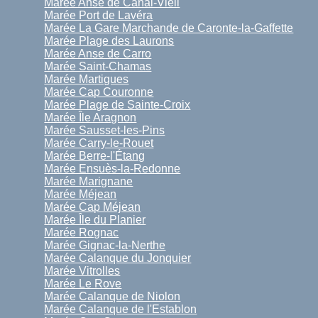
Marée Anse de Canal-Vieil
Marée Port de Lavéra
Marée La Gare Marchande de Caronte-la-Gaffette
Marée Plage des Laurons
Marée Anse de Carro
Marée Saint-Chamas
Marée Martigues
Marée Cap Couronne
Marée Plage de Sainte-Croix
Marée Île Aragnon
Marée Sausset-les-Pins
Marée Carry-le-Rouet
Marée Berre-l'Étang
Marée Ensuès-la-Redonne
Marée Marignane
Marée Méjean
Marée Cap Méjean
Marée Île du Planier
Marée Rognac
Marée Gignac-la-Nerthe
Marée Calanque du Jonquier
Marée Vitrolles
Marée Le Rove
Marée Calanque de Niolon
Marée Calanque de l'Establon