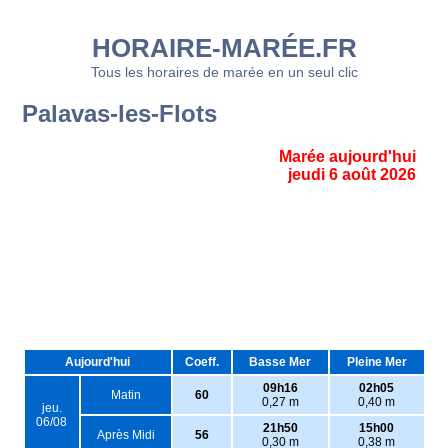
HORAIRE-MARÉE.FR
Tous les horaires de marée en un seul clic
Palavas-les-Flots
Marée aujourd'hui
jeudi 6 août 2026
Aujourd'hui
Coeff.
Basse Mer
Pleine Mer
09h16
02h05
Matin
60
0,27 m
0,40 m
jeu.
06/08
21h50
15h00
Après Midi
56
0,30 m
0,38 m