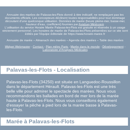
Annuaire des marées de Palavas-les-Flots donné à titre indicatif, ne remplaçant pas les
documents officiels. Les concepteurs déclinent toutes responsabilités pour tout dommage
découlant d'une quelconque utilisation. Données de marée (heure pleine-mer, basse-mer,
hauteur d'eau, coefficient) fournies par
Aviabag Météorem
L'utilisation du service Horaire Marée Palavas-les-Flots est gratuite et réservée à un usage
strictement personnel. Les horaires de marée de Palavas-les-Flots présentées sur ce site sont
édités par l'équipe éditoriale de https://www.horaire-maree.fr
Annuaire de marée – Almanach des marées – Agenda des marées – Table des marées
Widget Webmaster
-
Contact
-
Plan métro Paris
-
Marée dans le monde
-
Développement
-
Laboratoire d'Analyses Médicales
Palavas-les-Flots - Localisation
Palavas-les-Flots (34250) est située en Languedoc-Roussillon
dans le département Hérault. Palavas-les-Flots est une très
belle ville pour admirer le spectacle des marées. Nous vous
recommandons les ballades en bord de mer lors de la marée
haute à Palavas-les-Flots. Nous vous conseillons également
d'essayer la pêche à pied lors de la marée basse à Palavas-
les-Flots.
Marée à Palavas-les-Flots