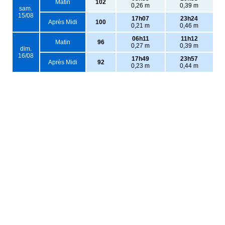
Matin
102
0,26 m
0,39 m
sam.
15/08
17h07
23h24
Après Midi
100
0,21 m
0,46 m
06h11
11h12
Matin
96
0,27 m
0,39 m
dim.
16/08
17h49
23h57
Après Midi
92
0,23 m
0,44 m