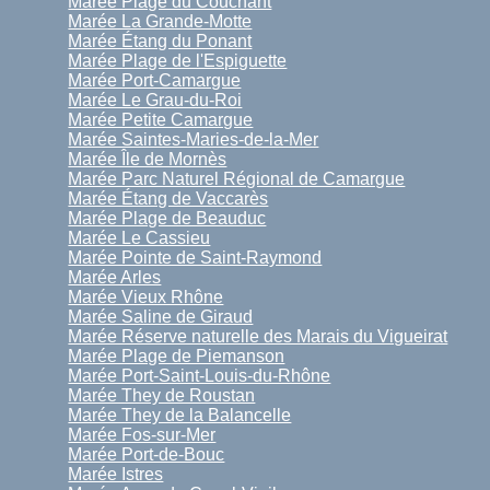
Marée Plage du Couchant
Marée La Grande-Motte
Marée Étang du Ponant
Marée Plage de l'Espiguette
Marée Port-Camargue
Marée Le Grau-du-Roi
Marée Petite Camargue
Marée Saintes-Maries-de-la-Mer
Marée Île de Mornès
Marée Parc Naturel Régional de Camargue
Marée Étang de Vaccarès
Marée Plage de Beauduc
Marée Le Cassieu
Marée Pointe de Saint-Raymond
Marée Arles
Marée Vieux Rhône
Marée Saline de Giraud
Marée Réserve naturelle des Marais du Vigueirat
Marée Plage de Piemanson
Marée Port-Saint-Louis-du-Rhône
Marée They de Roustan
Marée They de la Balancelle
Marée Fos-sur-Mer
Marée Port-de-Bouc
Marée Istres