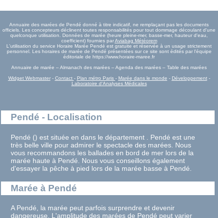
Annuaire des marées de Pendé donné à titre indicatif, ne remplaçant pas les documents
officiels. Les concepteurs déclinent toutes responsabilités pour tout dommage découlant d'une
quelconque utilisation. Données de marée (heure pleine-mer, basse-mer, hauteur d'eau,
coefficient) fournies par
Aviabag Météorem
L'utilisation du service Horaire Marée Pendé est gratuite et réservée à un usage strictement
personnel. Les horaires de marée de Pendé présentées sur ce site sont édités par l'équipe
éditoriale de https://www.horaire-maree.fr
Annuaire de marée – Almanach des marées – Agenda des marées – Table des marées
Widget Webmaster
-
Contact
-
Plan métro Paris
-
Marée dans le monde
-
Développement
-
Laboratoire d'Analyses Médicales
Pendé - Localisation
Pendé () est située en dans le département . Pendé est une
très belle ville pour admirer le spectacle des marées. Nous
vous recommandons les ballades en bord de mer lors de la
marée haute à Pendé. Nous vous conseillons également
d'essayer la pêche à pied lors de la marée basse à Pendé.
Marée à Pendé
A Pendé, la marée peut parfois surprendre et devenir
dangereuse. L'amplitude des marées de Pendé peut varier