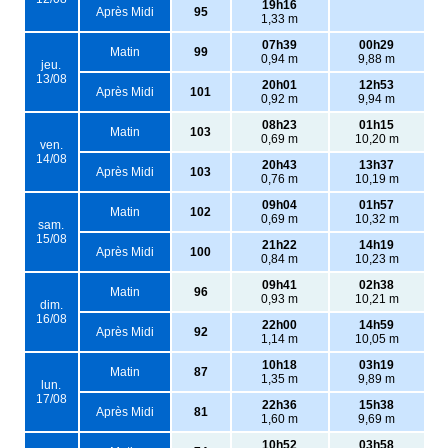
19h16
Après Midi
95
1,33 m
07h39
00h29
Matin
99
0,94 m
9,88 m
jeu.
13/08
20h01
12h53
Après Midi
101
0,92 m
9,94 m
08h23
01h15
Matin
103
0,69 m
10,20 m
ven.
14/08
20h43
13h37
Après Midi
103
0,76 m
10,19 m
09h04
01h57
Matin
102
0,69 m
10,32 m
sam.
15/08
21h22
14h19
Après Midi
100
0,84 m
10,23 m
09h41
02h38
Matin
96
0,93 m
10,21 m
dim.
16/08
22h00
14h59
Après Midi
92
1,14 m
10,05 m
10h18
03h19
Matin
87
1,35 m
9,89 m
lun.
17/08
22h36
15h38
Après Midi
81
1,60 m
9,69 m
10h52
03h58