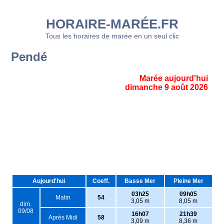
HORAIRE-MARÉE.FR
Tous les horaires de marée en un seul clic
Pendé
Marée aujourd'hui
dimanche 9 août 2026
Aujourd'hui
Coeff.
Basse Mer
Pleine Mer
03h25
09h05
Matin
54
3,05 m
8,05 m
dim.
09/08
16h07
21h39
Après Midi
58
3,09 m
8,36 m