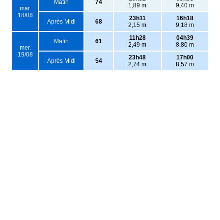
Matin
74
1,89 m
9,40 m
mar.
18/08
23h11
16h18
Après Midi
68
2,15 m
9,18 m
11h28
04h39
Matin
61
2,49 m
8,80 m
mer.
19/08
23h48
17h00
Après Midi
54
2,74 m
8,57 m