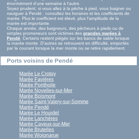
énormément d'une semaine à l'autre.
Soyez prudent, si vous allez à la pêche à pied, vous baigner ou
naviguer à Pendé : consultez les horaires et les coefficients de
marée. Plus le coefficient est élevé, plus l'amplitude de la
marée est importante.
Chaque année, des baigneurs, des pêcheurs à pieds ou de
simples promeneurs sont victimes des
grandes marées à
Pendé
. Certains restent piégés sur les bancs de sable lorsque
la marée monte. D'autres se retrouvent en difficulté, emportés
par le courant lorsque la mer monte ou se retire rapidement.
Ports voisins de Pendé
Marée Le Crotoy
Marée Favières
Marée Ponthoile
Marée Noyelles-sur-Mer
Marée Boismont
Marée Saint-Valery-sur-Somme
Marée Pendé
Marée Le Hourdel
Marée Lanchères
Marée Cayeux-sur-Mer
Marée Brutelles
Marée Woignarue