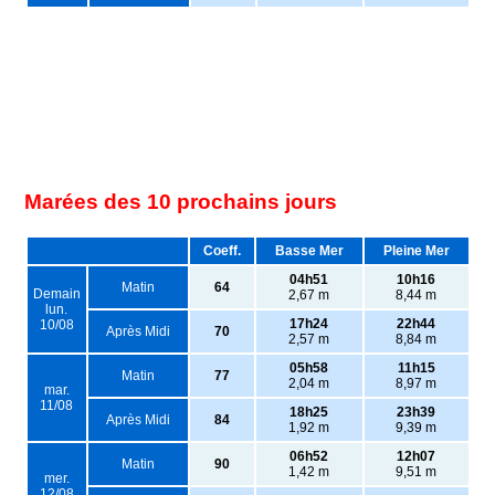
Marées des 10 prochains jours
Coeff.
Basse Mer
Pleine Mer
04h51
10h16
Matin
64
Demain
2,67 m
8,44 m
lun.
17h24
22h44
10/08
Après Midi
70
2,57 m
8,84 m
05h58
11h15
Matin
77
2,04 m
8,97 m
mar.
11/08
18h25
23h39
Après Midi
84
1,92 m
9,39 m
06h52
12h07
Matin
90
1,42 m
9,51 m
mer.
12/08