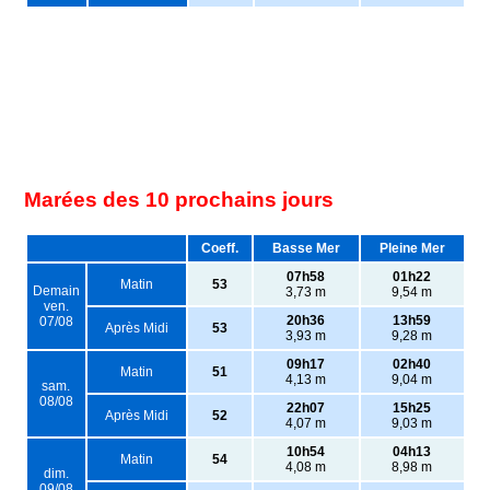
Marées des 10 prochains jours
Coeff.
Basse Mer
Pleine Mer
07h58
01h22
Matin
53
Demain
3,73 m
9,54 m
ven.
20h36
13h59
07/08
Après Midi
53
3,93 m
9,28 m
09h17
02h40
Matin
51
4,13 m
9,04 m
sam.
08/08
22h07
15h25
Après Midi
52
4,07 m
9,03 m
10h54
04h13
Matin
54
4,08 m
8,98 m
dim.
09/08