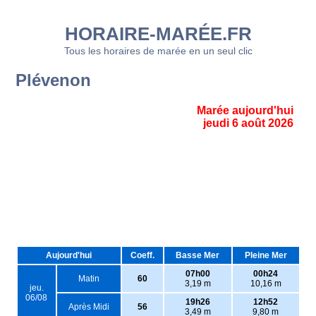
HORAIRE-MARÉE.FR
Tous les horaires de marée en un seul clic
Plévenon
Marée aujourd'hui
jeudi 6 août 2026
Aujourd'hui
Coeff.
Basse Mer
Pleine Mer
07h00
00h24
Matin
60
3,19 m
10,16 m
jeu.
06/08
19h26
12h52
Après Midi
56
3,49 m
9,80 m