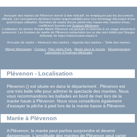
Annuaire des marées de Plévenon donné à titre indicatif, ne remplaçant pas les documents
officiels. Les concepteurs déclinent toutes responsabilités pour tout dommage découlant d'une
quelconque utilisation. Données de marée (heure pleine-mer, basse-mer, hauteur d'eau,
coefficient) fournies par
Aviabag Météorem
L'utilisation du service Horaire Marée Plévenon est gratuite et réservée à un usage strictement
personnel. Les horaires de marée de Plévenon présentées sur ce site sont édités par l'équipe
éditoriale de https://www.horaire-maree.fr
Annuaire de marée – Almanach des marées – Agenda des marées – Table des marées
Widget Webmaster
-
Contact
-
Plan métro Paris
-
Marée dans le monde
-
Développement
-
Laboratoire d'Analyses Médicales
Plévenon - Localisation
Plévenon () est située en dans le département . Plévenon est
une très belle ville pour admirer le spectacle des marées. Nous
vous recommandons les ballades en bord de mer lors de la
marée haute à Plévenon. Nous vous conseillons également
d'essayer la pêche à pied lors de la marée basse à Plévenon.
Marée à Plévenon
A Plévenon, la marée peut parfois surprendre et devenir
dangereuse. L'amplitude des marées de Plévenon peut varier