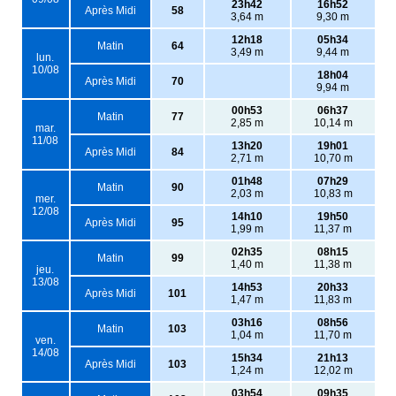
23h42
16h52
Après Midi
58
3,64 m
9,30 m
12h18
05h34
Matin
64
3,49 m
9,44 m
lun.
10/08
18h04
Après Midi
70
9,94 m
00h53
06h37
Matin
77
2,85 m
10,14 m
mar.
11/08
13h20
19h01
Après Midi
84
2,71 m
10,70 m
01h48
07h29
Matin
90
2,03 m
10,83 m
mer.
12/08
14h10
19h50
Après Midi
95
1,99 m
11,37 m
02h35
08h15
Matin
99
1,40 m
11,38 m
jeu.
13/08
14h53
20h33
Après Midi
101
1,47 m
11,83 m
03h16
08h56
Matin
103
1,04 m
11,70 m
ven.
14/08
15h34
21h13
Après Midi
103
1,24 m
12,02 m
03h54
09h35