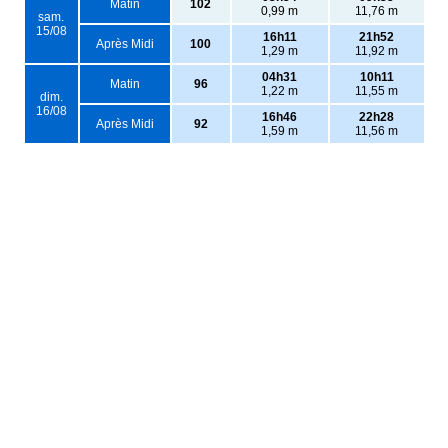
Matin
102
0,99 m
11,76 m
sam.
15/08
16h11
21h52
Après Midi
100
1,29 m
11,92 m
04h31
10h11
Matin
96
1,22 m
11,55 m
dim.
16/08
16h46
22h28
Après Midi
92
1,59 m
11,56 m