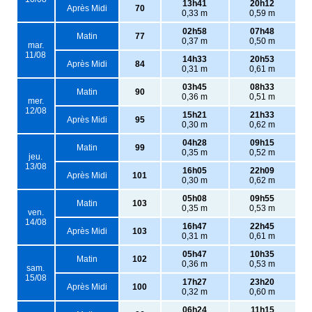
13h41
20h12
Après Midi
70
0,33 m
0,59 m
02h58
07h48
Matin
77
0,37 m
0,50 m
mar.
11/08
14h33
20h53
Après Midi
84
0,31 m
0,61 m
03h45
08h33
Matin
90
0,36 m
0,51 m
mer.
12/08
15h21
21h33
Après Midi
95
0,30 m
0,62 m
04h28
09h15
Matin
99
0,35 m
0,52 m
jeu.
13/08
16h05
22h09
Après Midi
101
0,30 m
0,62 m
05h08
09h55
Matin
103
0,35 m
0,53 m
ven.
14/08
16h47
22h45
Après Midi
103
0,31 m
0,61 m
05h47
10h35
Matin
102
0,36 m
0,53 m
sam.
15/08
17h27
23h20
Après Midi
100
0,32 m
0,60 m
06h24
11h15