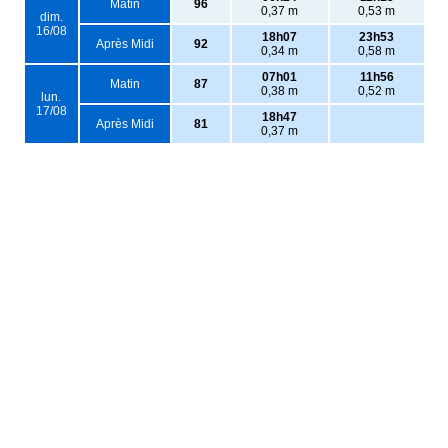
Matin
96
0,37 m
0,53 m
dim.
16/08
18h07
23h53
Après Midi
92
0,34 m
0,58 m
07h01
11h56
Matin
87
0,38 m
0,52 m
lun.
17/08
18h47
Après Midi
81
0,37 m