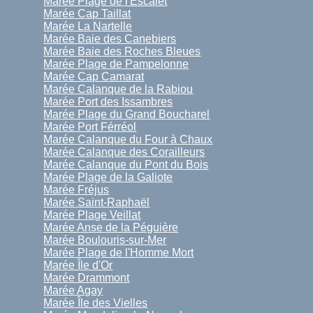
Marée Plage de l'Escalet
Marée Cap Taillat
Marée La Nartelle
Marée Baie des Canebiers
Marée Baie des Roches Bleues
Marée Plage de Pampelonne
Marée Cap Camarat
Marée Calanque de la Rabiou
Marée Port des Issambres
Marée Plage du Grand Boucharel
Marée Port Férréol
Marée Calanque du Four à Chaux
Marée Calanque des Corailleurs
Marée Calanque du Pont du Bois
Marée Plage de la Galiote
Marée Fréjus
Marée Saint-Raphaël
Marée Plage Veillat
Marée Anse de la Péguière
Marée Boulouris-sur-Mer
Marée Plage de l'Homme Mort
Marée Île d'Or
Marée Drammont
Marée Agay
Marée Île des Vielles