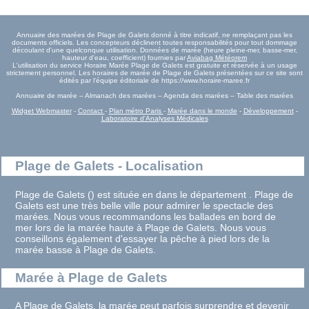
Annuaire des marées de Plage de Galets donné à titre indicatif, ne remplaçant pas les
documents officiels. Les concepteurs déclinent toutes responsabilités pour tout dommage
découlant d'une quelconque utilisation. Données de marée (heure pleine-mer, basse-mer,
hauteur d'eau, coefficient) fournies par
Aviabag Météorem
L'utilisation du service Horaire Marée Plage de Galets est gratuite et réservée à un usage
strictement personnel. Les horaires de marée de Plage de Galets présentées sur ce site sont
édités par l'équipe éditoriale de https://www.horaire-maree.fr
Annuaire de marée – Almanach des marées – Agenda des marées – Table des marées
Widget Webmaster
-
Contact
-
Plan métro Paris
-
Marée dans le monde
-
Développement
-
Laboratoire d'Analyses Médicales
Plage de Galets - Localisation
Plage de Galets () est située en dans le département . Plage de
Galets est une très belle ville pour admirer le spectacle des
marées. Nous vous recommandons les ballades en bord de
mer lors de la marée haute à Plage de Galets. Nous vous
conseillons également d'essayer la pêche à pied lors de la
marée basse à Plage de Galets.
Marée à Plage de Galets
A Plage de Galets, la marée peut parfois surprendre et devenir