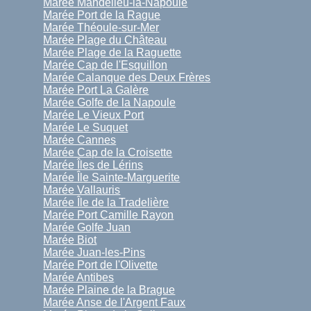
Marée Mandelieu-la-Napoule
Marée Port de la Rague
Marée Théoule-sur-Mer
Marée Plage du Château
Marée Plage de la Raguette
Marée Cap de l'Esquillon
Marée Calanque des Deux Frères
Marée Port La Galère
Marée Golfe de la Napoule
Marée Le Vieux Port
Marée Le Suquet
Marée Cannes
Marée Cap de la Croisette
Marée Îles de Lérins
Marée Île Sainte-Marguerite
Marée Vallauris
Marée Île de la Tradelière
Marée Port Camille Rayon
Marée Golfe Juan
Marée Biot
Marée Juan-les-Pins
Marée Port de l'Olivette
Marée Antibes
Marée Plaine de la Brague
Marée Anse de l'Argent Faux