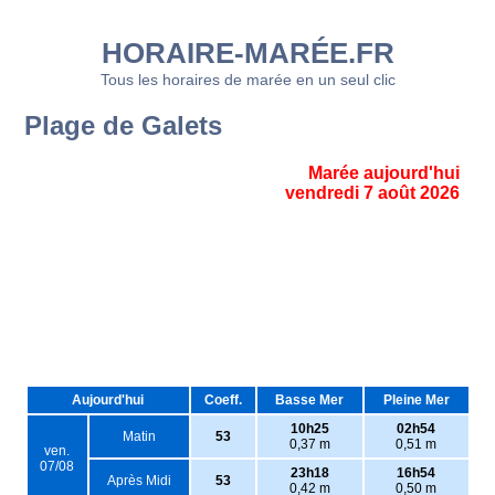
HORAIRE-MARÉE.FR
Tous les horaires de marée en un seul clic
Plage de Galets
Marée aujourd'hui
vendredi 7 août 2026
Aujourd'hui
Coeff.
Basse Mer
Pleine Mer
10h25
02h54
Matin
53
0,37 m
0,51 m
ven.
07/08
23h18
16h54
Après Midi
53
0,42 m
0,50 m