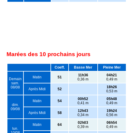
Marées des 10 prochains jours
Coeff.
Basse Mer
Pleine Mer
11h36
04h21
Matin
51
Demain
0,36 m
0,49 m
sam.
18h26
08/08
Après Midi
52
0,53 m
00h52
05h48
Matin
54
0,41 m
0,49 m
dim.
09/08
12h43
19h24
Après Midi
58
0,34 m
0,56 m
02h03
06h54
Matin
64
0,39 m
0,49 m
lun.
10/08