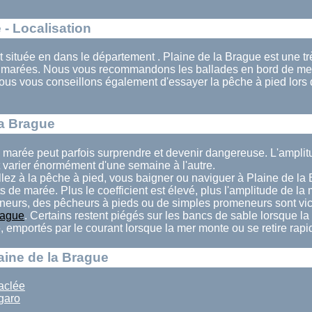
 - Localisation
t située en dans le département . Plaine de la Brague est une trè
s marées. Nous vous recommandons les ballades en bord de mer
ous vous conseillons également d'essayer la pêche à pied lors
la Brague
a marée peut parfois surprendre et devenir dangereuse. L'ampl
 varier énormément d'une semaine à l'autre.
llez à la pêche à pied, vous baigner ou naviguer à Plaine de la 
ts de marée. Plus le coefficient est élevé, plus l'amplitude de la
eurs, des pêcheurs à pieds ou de simples promeneurs sont vi
rague
. Certains restent piégés sur les bancs de sable lorsque l
té, emportés par le courant lorsque la mer monte ou se retire rap
aine de la Brague
aclée
garo