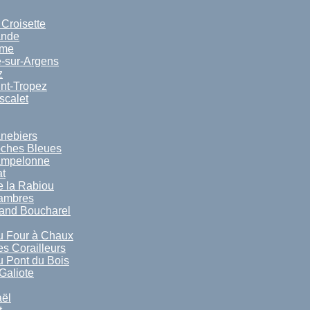
 Croisette
ande
ime
-sur-Argens
z
nt-Tropez
scalet
nebiers
oches Bleues
ampelonne
t
 la Rabiou
sambres
and Boucharel
u Four à Chaux
s Corailleurs
 Pont du Bois
Galiote
ël