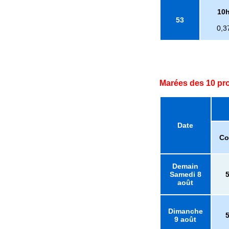
10
53
0,3
Marées des 10 pr
Date
Co
Demain
Samedi 8
août
Dimanche
9 août