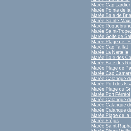
Marée Cap Lardier
Marée Pointe de la
Marée Baie de Bri
Marée Sainte-Max
Marée Roquebrune
Marée Saint-Trope
Marée Golfe de Sai
Marée Plage de l'E
Marée Cap Taillat
Marée La Nartelle
Marée Baie des Ca
Marée Baie des R
Marée Plage de P
Marée Cap Camara
Marée Calanque de
Marée Port des Is
Marée Plage du Gr
Marée Port Férréol
Marée Calanque d
Marée Calanque de
Marée Calanque du
Marée Plage de la 
Marée Fréjus
Marée Saint-Rapha