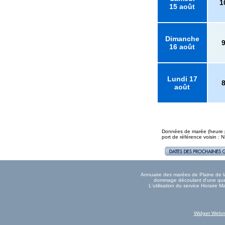
1
15 août
Dimanche
16 août
Lundi 17
août
Données de marée (heure pl
port de référence voisin : 
Annuaire des marées de Plaine de la 
dommage découlant d'une quelc
L'utilisation du service Horaire
Widget Webm