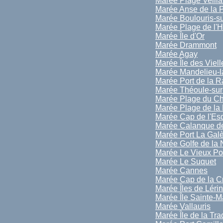
Marée Plage Veilla
Marée Anse de la 
Marée Boulouris-s
Marée Plage de l'
Marée Île d'Or
Marée Drammont
Marée Agay
Marée Île des Viell
Marée Mandelieu-l
Marée Port de la 
Marée Théoule-sur
Marée Plage du C
Marée Plage de la
Marée Cap de l'Esq
Marée Calanque d
Marée Port La Gal
Marée Golfe de la
Marée Le Vieux Po
Marée Le Suquet
Marée Cannes
Marée Cap de la Cr
Marée Îles de Léri
Marée Île Sainte-M
Marée Vallauris
Marée Île de la Tra