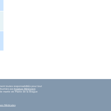
nent toutes responsabilités pour tout
fournies par
Aviabag Météorem
s de marée de Plaine de la Brague
ses Médicales