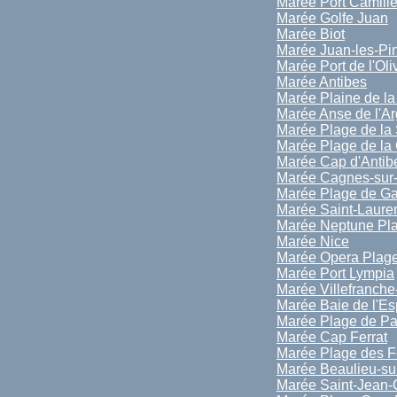
Marée Port Camill
Marée Golfe Juan
Marée Biot
Marée Juan-les-Pi
Marée Port de l'Oli
Marée Antibes
Marée Plaine de l
Marée Anse de l'A
Marée Plage de la 
Marée Plage de la 
Marée Cap d'Antib
Marée Cagnes-sur
Marée Plage de Ga
Marée Saint-Laure
Marée Neptune Pl
Marée Nice
Marée Opera Plag
Marée Port Lympia
Marée Villefranche
Marée Baie de l'E
Marée Plage de Pa
Marée Cap Ferrat
Marée Plage des F
Marée Beaulieu-su
Marée Saint-Jean-