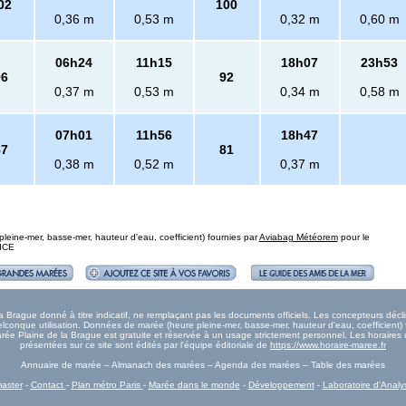
02
100
0,36 m
0,53 m
0,32 m
0,60 m
06h24
11h15
18h07
23h53
96
92
0,37 m
0,53 m
0,34 m
0,58 m
07h01
11h56
18h47
87
81
0,38 m
0,52 m
0,37 m
eine-mer, basse-mer, hauteur d'eau, coefficient) fournies par
Aviabag Météorem
pour le
NICE
Brague donné à titre indicatif, ne remplaçant pas les documents officiels. Les concepteurs décli
onque utilisation. Données de marée (heure pleine-mer, basse-mer, hauteur d'eau, coefficient) 
 Marée Plaine de la Brague est gratuite et réservée à un usage strictement personnel. Les horaire
présentées sur ce site sont édités par l'équipe éditoriale de
https://www.horaire-maree.fr
Annuaire de marée – Almanach des marées – Agenda des marées – Table des marées
aster
-
Contact
-
Plan métro Paris
-
Marée dans le monde
-
Développement
-
Laboratoire d'Analy