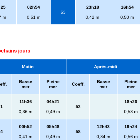
h25
02h54
23h18
16h54
53
7 m
0,51 m
0,42 m
0,50 m
ochains jours
Matin
Après-midi
Basse
Pleine
Basse
Pleine
eff.
Coeff.
mer
mer
mer
mer
11h36
04h21
18h26
51
52
0,36 m
0,49 m
0,53 m
00h52
05h48
12h43
19h24
54
58
0,41 m
0,49 m
0,34 m
0,56 m