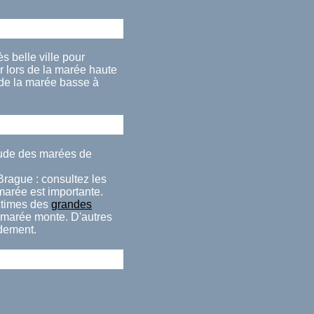
s belle ville pour
 lors de la marée haute
 de la marée basse à
itude des marées de
Brague : consultez les
 marée est importante.
ctimes des
grandes
a marée monte. D'autres
idement.