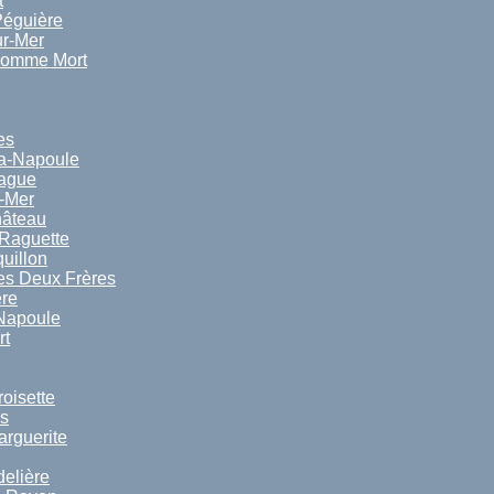
t
Péguière
ur-Mer
Homme Mort
es
a-Napoule
Rague
-Mer
hâteau
 Raguette
uillon
es Deux Frères
ère
 Napoule
rt
oisette
ns
arguerite
delière