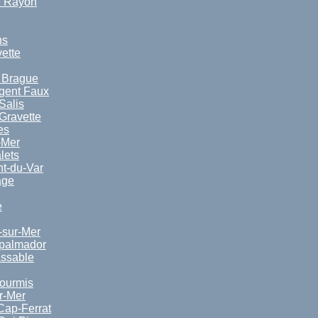
e Rayon
ns
vette
a Brague
rgent Faux
Salis
Gravette
es
-Mer
lets
nt-du-Var
age
e
-sur-Mer
spalmador
ssable
ourmis
r-Mer
Cap-Ferrat