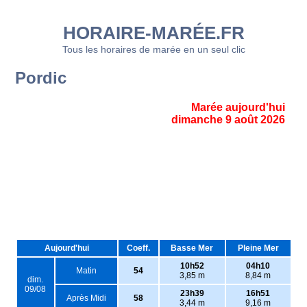
HORAIRE-MARÉE.FR
Tous les horaires de marée en un seul clic
Pordic
Marée aujourd'hui
dimanche 9 août 2026
Aujourd'hui
Coeff.
Basse Mer
Pleine Mer
10h52
04h10
Matin
54
3,85 m
8,84 m
dim.
09/08
23h39
16h51
Après Midi
58
3,44 m
9,16 m