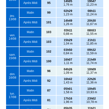
14h05
19h47
Après Midi
95
1,76 m
11,23 m
02h29
08h11
Matin
99
1,23 m
11,24 m
jeu.
13/08
14h49
20h30
Après Midi
101
1,26 m
11,67 m
03h11
08h53
Matin
103
0,88 m
11,55 m
ven.
14/08
15h29
21h11
Après Midi
103
1,04 m
11,85 m
03h50
09h32
Matin
102
0,84 m
11,59 m
sam.
15/08
16h07
21h49
Après Midi
100
1,11 m
11,74 m
04h26
10h09
Matin
96
1,09 m
11,37 m
dim.
16/08
16h42
22h26
Après Midi
92
1,43 m
11,36 m
05h01
10h45
Matin
87
1,58 m
10,93 m
lun.
17/08
17h16
23h02
Après Midi
81
1,96 m
10,78 m
05h35
11h21