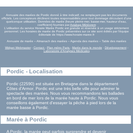
Annuaire des marées de Pordic donné à titre indicatif, ne remplaçant pas les documents
officiels. Les concepteurs déclinent toutes responsabilités pour tout dommage découlant d'une
quelconque utilisation. Données de marée (heure pleine-mer, basse-mer, hauteur d'eau,
coefficient) fournies par
Aviabag Météorem
L'utilisation du service Horaire Marée Pordic est gratuite et réservée à un usage strictement
personnel. Les horaires de marée de Pordic présentées sur ce site sont édités par l'équipe
éditoriale de https://www.horaire-maree.fr
Annuaire de marée – Almanach des marées – Agenda des marées – Table des marées
Widget Webmaster
-
Contact
-
Plan métro Paris
-
Marée dans le monde
-
Développement
-
Laboratoire d'Analyses Médicales
Pordic - Localisation
Pordic (22590) est située en Bretagne dans le département
Côtes d'Armor. Pordic est une très belle ville pour admirer le
spectacle des marées. Nous vous recommandons les ballades
en bord de mer lors de la marée haute à Pordic. Nous vous
conseillons également d'essayer la pêche à pied lors de la
marée basse à Pordic.
Marée à Pordic
A Pordic, la marée peut parfois surprendre et devenir