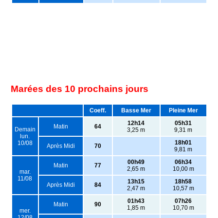
Marées des 10 prochains jours
Coeff.
Basse Mer
Pleine Mer
12h14
05h31
Matin
64
Demain
3,25 m
9,31 m
lun.
18h01
10/08
Après Midi
70
9,81 m
00h49
06h34
Matin
77
2,65 m
10,00 m
mar.
11/08
13h15
18h58
Après Midi
84
2,47 m
10,57 m
01h43
07h26
Matin
90
1,85 m
10,70 m
mer.
12/08