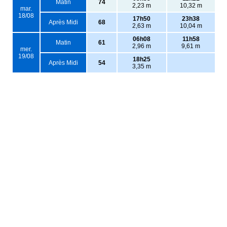
Matin
74
2,23 m
10,32 m
mar.
18/08
17h50
23h38
Après Midi
68
2,63 m
10,04 m
06h08
11h58
Matin
61
2,96 m
9,61 m
mer.
19/08
18h25
Après Midi
54
3,35 m