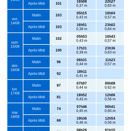
16h08
22h27
Après Midi
101
0,37 m
0,65 m
05h15
10h04
Matin
103
0,43 m
0,57 m
ven.
14/08
16h51
23h02
Après Midi
103
0,38 m
0,64 m
05h53
10h43
Matin
102
0,43 m
0,57 m
sam.
15/08
17h31
23h36
Après Midi
100
0,39 m
0,63 m
06h31
11h23
Matin
96
0,44 m
0,57 m
dim.
16/08
18h11
Après Midi
92
0,41 m
07h07
00h08
Matin
87
0,44 m
0,62 m
lun.
17/08
18h52
12h06
Après Midi
81
0,43 m
0,56 m
07h46
00h41
Matin
74
0,45 m
0,60 m
mar.
18/08
19h36
12h54
Après Midi
68
0,46 m
0,56 m
08h26
01h15