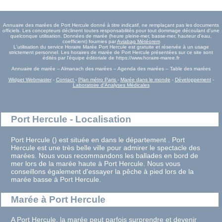
Annuaire des marées de Port Hercule donné à titre indicatif, ne remplaçant pas les documents
officiels. Les concepteurs déclinent toutes responsabilités pour tout dommage découlant d'une
quelconque utilisation. Données de marée (heure pleine-mer, basse-mer, hauteur d'eau,
coefficient) fournies par
Aviabag Météorem
L'utilisation du service Horaire Marée Port Hercule est gratuite et réservée à un usage
strictement personnel. Les horaires de marée de Port Hercule présentées sur ce site sont
édités par l'équipe éditoriale de https://www.horaire-maree.fr
Annuaire de marée – Almanach des marées – Agenda des marées – Table des marées
Widget Webmaster
-
Contact
-
Plan métro Paris
-
Marée dans le monde
-
Développement
-
Laboratoire d'Analyses Médicales
Port Hercule - Localisation
Port Hercule () est située en dans le département . Port
Hercule est une très belle ville pour admirer le spectacle des
marées. Nous vous recommandons les ballades en bord de
mer lors de la marée haute à Port Hercule. Nous vous
conseillons également d'essayer la pêche à pied lors de la
marée basse à Port Hercule.
Marée à Port Hercule
A Port Hercule, la marée peut parfois surprendre et devenir