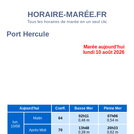
HORAIRE-MARÉE.FR
Tous les horaires de marée en un seul clic
Port Hercule
Marée aujourd'hui
lundi 10 août 2026
Aujourd'hui
Coeff.
Basse Mer
Pleine Mer
02h11
07h06
Matin
64
0,46 m
0,54 m
lun.
10/08
13h48
20h33
Après Midi
70
0,39 m
0,62 m