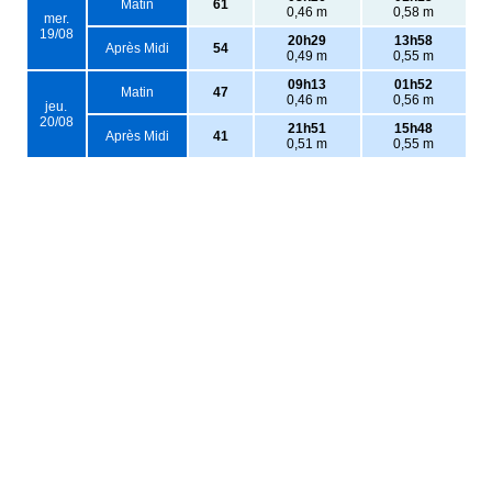
Matin
61
0,46 m
0,58 m
mer.
19/08
20h29
13h58
Après Midi
54
0,49 m
0,55 m
09h13
01h52
Matin
47
0,46 m
0,56 m
jeu.
20/08
21h51
15h48
Après Midi
41
0,51 m
0,55 m