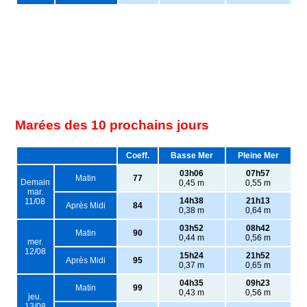
Marées des 10 prochains jours
Coeff.
Basse Mer
Pleine Mer
03h06
07h57
Matin
77
Demain
0,45 m
0,55 m
mar.
14h38
21h13
11/08
Après Midi
84
0,38 m
0,64 m
03h52
08h42
Matin
90
0,44 m
0,56 m
mer.
12/08
15h24
21h52
Après Midi
95
0,37 m
0,65 m
04h35
09h23
Matin
99
0,43 m
0,56 m
jeu.
13/08