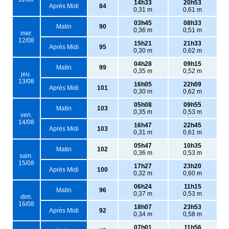
14h33
20h53
Après Midi
84
0,31 m
0,61 m
03h45
08h33
Matin
90
0,36 m
0,51 m
mer.
12/08
15h21
21h33
Après Midi
95
0,30 m
0,62 m
04h28
09h15
Matin
99
0,35 m
0,52 m
jeu.
13/08
16h05
22h09
Après Midi
101
0,30 m
0,62 m
05h08
09h55
Matin
103
0,35 m
0,53 m
ven.
14/08
16h47
22h45
Après Midi
103
0,31 m
0,61 m
05h47
10h35
Matin
102
0,36 m
0,53 m
sam.
15/08
17h27
23h20
Après Midi
100
0,32 m
0,60 m
06h24
11h15
Matin
96
0,37 m
0,53 m
dim.
16/08
18h07
23h53
Après Midi
92
0,34 m
0,58 m
07h01
11h56