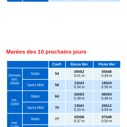
Marées des 10 prochains jours
Coeff.
Basse Mer
Pleine Mer
00h52
05h48
Matin
54
Demain
0,41 m
0,49 m
dim.
12h43
19h24
09/08
Après Midi
58
0,34 m
0,56 m
02h03
06h54
Matin
64
0,39 m
0,49 m
lun.
10/08
13h41
20h12
Après Midi
70
0,33 m
0,59 m
02h58
07h48
Matin
77
0,37 m
0,50 m
mar.
11/08