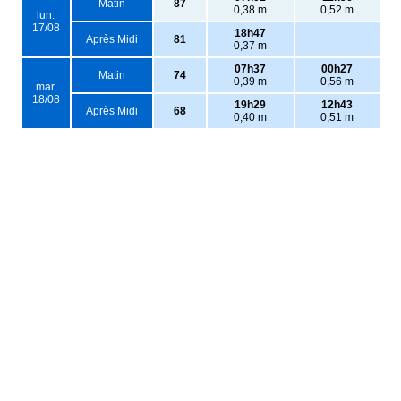
Matin
87
0,38 m
0,52 m
lun.
17/08
18h47
Après Midi
81
0,37 m
07h37
00h27
Matin
74
0,39 m
0,56 m
mar.
18/08
19h29
12h43
Après Midi
68
0,40 m
0,51 m