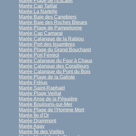
Marée Plage de l'Escalet
Marée Cap Taillat
Marée La Nartelle
Marée Baie des Canebiers
Marée Baie des Roches Bleues
Marée Plage de Pampelonne
Marée Cap Camarat
Marée Calanque de la Rabiou
Marée Port des Issambres
Marée Plage du Grand Boucharel
Marée Port Férréol
Marée Calanque du Four à Chaux
Marée Calanque des Corailleurs
Marée Calanque du Pont du Bois
Marée Plage de la Galiote
Marée Fréjus
Marée Saint-Raphaël
Marée Plage Veillat
Marée Anse de la Péguière
Marée Boulouris-sur-Mer
Marée Plage de l'Homme Mort
Marée Île d'Or
Marée Drammont
Marée Agay
Marée Île des Vielles