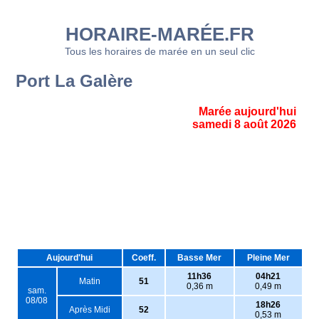
HORAIRE-MARÉE.FR
Tous les horaires de marée en un seul clic
Port La Galère
Marée aujourd'hui
samedi 8 août 2026
Aujourd'hui
Coeff.
Basse Mer
Pleine Mer
11h36
04h21
Matin
51
0,36 m
0,49 m
sam.
08/08
18h26
Après Midi
52
0,53 m