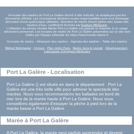
Annuaire des marées de Port La Galère donné à titre indicatif, ne remplaçant pas les
documents officiels. Les concepteurs déclinent toutes responsabilités pour tout dommage
découlant d'une quelconque utilisation. Données de marée (heure pleine-mer, basse-mer,
hauteur d'eau, coefficient) fournies par
Aviabag Météorem
L'utilisation du service Horaire Marée Port La Galère est gratuite et réservée à un usage
strictement personnel. Les horaires de marée de Port La Galère présentées sur ce site sont
édités par l'équipe éditoriale de https://www.horaire-maree.fr
Annuaire de marée – Almanach des marées – Agenda des marées – Table des marées
Widget Webmaster
-
Contact
-
Plan métro Paris
-
Marée dans le monde
-
Développement
-
Laboratoire d'Analyses Médicales
Port La Galère - Localisation
Port La Galère () est située en dans le département . Port La
Galère est une très belle ville pour admirer le spectacle des
marées. Nous vous recommandons les ballades en bord de
mer lors de la marée haute à Port La Galère. Nous vous
conseillons également d'essayer la pêche à pied lors de la
marée basse à Port La Galère.
Marée à Port La Galère
A Port La Galère, la marée peut parfois surprendre et devenir