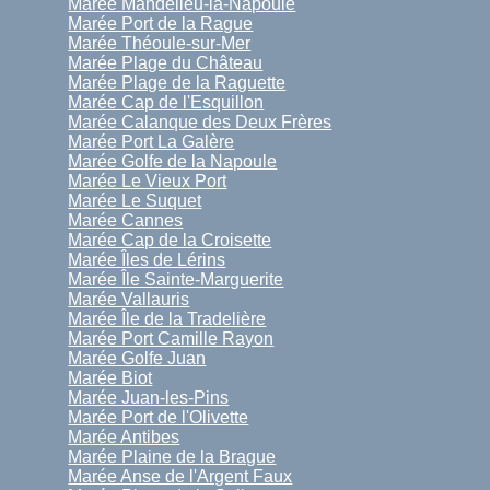
Marée Mandelieu-la-Napoule
Marée Port de la Rague
Marée Théoule-sur-Mer
Marée Plage du Château
Marée Plage de la Raguette
Marée Cap de l'Esquillon
Marée Calanque des Deux Frères
Marée Port La Galère
Marée Golfe de la Napoule
Marée Le Vieux Port
Marée Le Suquet
Marée Cannes
Marée Cap de la Croisette
Marée Îles de Lérins
Marée Île Sainte-Marguerite
Marée Vallauris
Marée Île de la Tradelière
Marée Port Camille Rayon
Marée Golfe Juan
Marée Biot
Marée Juan-les-Pins
Marée Port de l'Olivette
Marée Antibes
Marée Plaine de la Brague
Marée Anse de l'Argent Faux