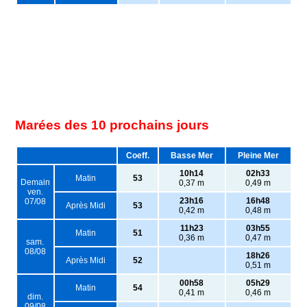
Marées des 10 prochains jours
Coeff.
Basse Mer
Pleine Mer
10h14
02h33
Matin
53
Demain
0,37 m
0,49 m
ven.
23h16
16h48
07/08
Après Midi
53
0,42 m
0,48 m
11h23
03h55
Matin
51
0,36 m
0,47 m
sam.
08/08
18h26
Après Midi
52
0,51 m
00h58
05h29
Matin
54
0,41 m
0,46 m
dim.
09/08