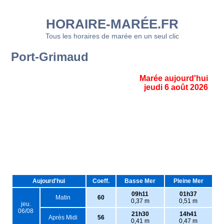
HORAIRE-MARÉE.FR
Tous les horaires de marée en un seul clic
Port-Grimaud
Marée aujourd'hui
jeudi 6 août 2026
Aujourd'hui
Coeff.
Basse Mer
Pleine Mer
09h11
01h37
Matin
60
0,37 m
0,51 m
jeu.
06/08
21h30
14h41
Après Midi
56
0,41 m
0,47 m