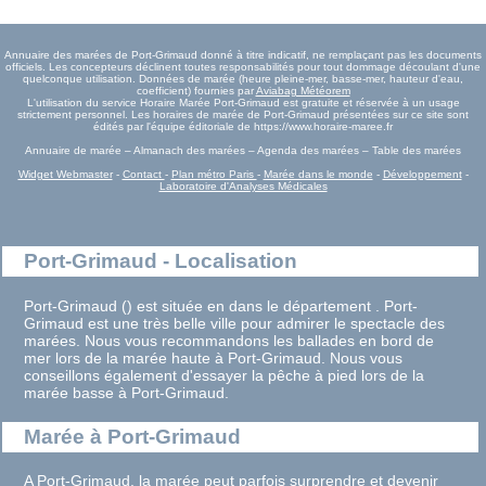
Annuaire des marées de Port-Grimaud donné à titre indicatif, ne remplaçant pas les documents
officiels. Les concepteurs déclinent toutes responsabilités pour tout dommage découlant d'une
quelconque utilisation. Données de marée (heure pleine-mer, basse-mer, hauteur d'eau,
coefficient) fournies par
Aviabag Météorem
L'utilisation du service Horaire Marée Port-Grimaud est gratuite et réservée à un usage
strictement personnel. Les horaires de marée de Port-Grimaud présentées sur ce site sont
édités par l'équipe éditoriale de https://www.horaire-maree.fr
Annuaire de marée – Almanach des marées – Agenda des marées – Table des marées
Widget Webmaster
-
Contact
-
Plan métro Paris
-
Marée dans le monde
-
Développement
-
Laboratoire d'Analyses Médicales
Port-Grimaud - Localisation
Port-Grimaud () est située en dans le département . Port-
Grimaud est une très belle ville pour admirer le spectacle des
marées. Nous vous recommandons les ballades en bord de
mer lors de la marée haute à Port-Grimaud. Nous vous
conseillons également d'essayer la pêche à pied lors de la
marée basse à Port-Grimaud.
Marée à Port-Grimaud
A Port-Grimaud, la marée peut parfois surprendre et devenir