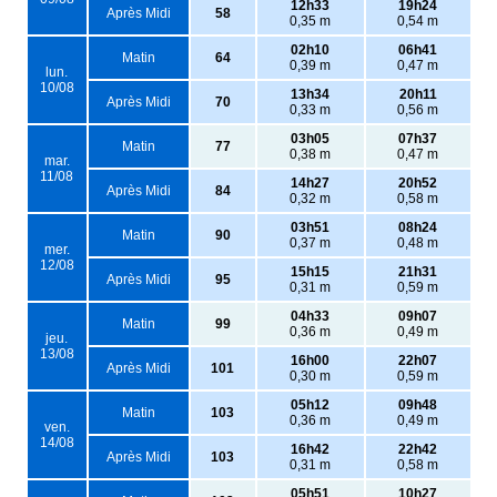
12h33
19h24
Après Midi
58
0,35 m
0,54 m
02h10
06h41
Matin
64
0,39 m
0,47 m
lun.
10/08
13h34
20h11
Après Midi
70
0,33 m
0,56 m
03h05
07h37
Matin
77
0,38 m
0,47 m
mar.
11/08
14h27
20h52
Après Midi
84
0,32 m
0,58 m
03h51
08h24
Matin
90
0,37 m
0,48 m
mer.
12/08
15h15
21h31
Après Midi
95
0,31 m
0,59 m
04h33
09h07
Matin
99
0,36 m
0,49 m
jeu.
13/08
16h00
22h07
Après Midi
101
0,30 m
0,59 m
05h12
09h48
Matin
103
0,36 m
0,49 m
ven.
14/08
16h42
22h42
Après Midi
103
0,31 m
0,58 m
05h51
10h27