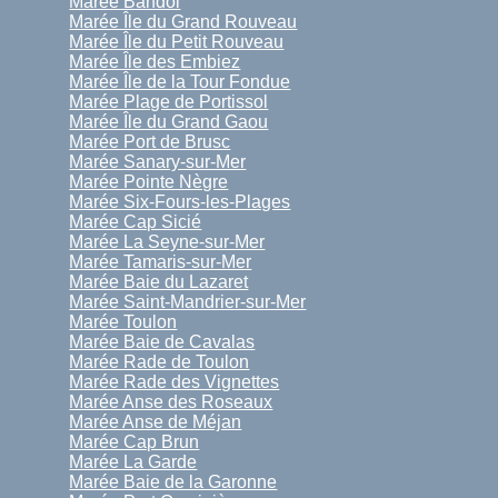
Marée Bandol
Marée Île du Grand Rouveau
Marée Île du Petit Rouveau
Marée Île des Embiez
Marée Île de la Tour Fondue
Marée Plage de Portissol
Marée Île du Grand Gaou
Marée Port de Brusc
Marée Sanary-sur-Mer
Marée Pointe Nègre
Marée Six-Fours-les-Plages
Marée Cap Sicié
Marée La Seyne-sur-Mer
Marée Tamaris-sur-Mer
Marée Baie du Lazaret
Marée Saint-Mandrier-sur-Mer
Marée Toulon
Marée Baie de Cavalas
Marée Rade de Toulon
Marée Rade des Vignettes
Marée Anse des Roseaux
Marée Anse de Méjan
Marée Cap Brun
Marée La Garde
Marée Baie de la Garonne