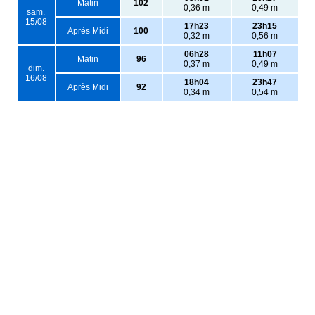
Matin
102
0,36 m
0,49 m
sam.
15/08
17h23
23h15
Après Midi
100
0,32 m
0,56 m
06h28
11h07
Matin
96
0,37 m
0,49 m
dim.
16/08
18h04
23h47
Après Midi
92
0,34 m
0,54 m