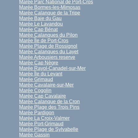
Marée Parc National de Port-Cros
Marée Bormes-les-Mimosas
Marée Calanque de la Tripe
Marée Baie du Gau
Marée Le Lavandou
Marée Cap Bénat
Marée Calanques du Pilon
Marée Île de Port-Cros
Marée Plage de Rossignol
Marée Calanques du Layet
Marée Arbousiers reserve
Marée Cap Nègre
Marée Rayol-Canadel-sur-Mer
Marée Île du Levant
Marée Grimaud
Marée Cavalaire-sur-Mer
Marée Cogolin
Marée Cap Cavalaire
Marée Calanque de la Cron
Marée Plage des Trois Pins
Marée Pardigon
Marée La Croix-Valmer
Marée Port-Grimaud
Marée Plage de Sylvabelle
Marée Gassin