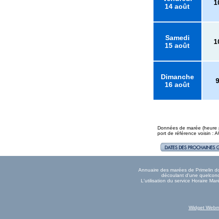
1
14 août
Samedi
1
15 août
Dimanche
16 août
Données de marée (heure pl
port de référence voisin :
Annuaire des marées de Primelin don
découlant d'une quelconqu
L'utilisation du service Horaire Ma
Widget Webm