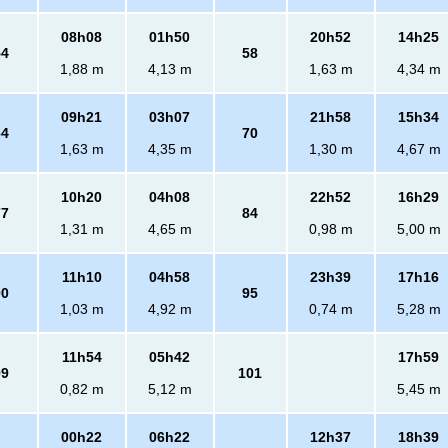
08h08
01h50
20h52
14h25
54
58
1,88 m
4,13 m
1,63 m
4,34 m
09h21
03h07
21h58
15h34
64
70
1,63 m
4,35 m
1,30 m
4,67 m
10h20
04h08
22h52
16h29
77
84
1,31 m
4,65 m
0,98 m
5,00 m
11h10
04h58
23h39
17h16
90
95
1,03 m
4,92 m
0,74 m
5,28 m
11h54
05h42
17h59
99
101
0,82 m
5,12 m
5,45 m
00h22
06h22
12h37
18h39