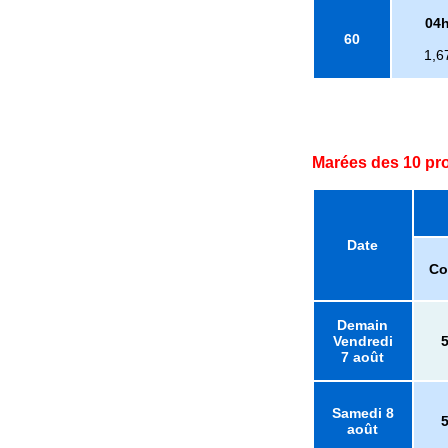
04
60
1,6
Marées des 10 pr
Date
Co
Demain
Vendredi
7 août
Samedi 8
août