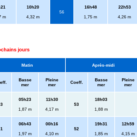
h21
10h20
16h48
22h53
56
7 m
4,32 m
1,75 m
4,26 m
ochains jours
Matin
Après-midi
Basse
Pleine
Basse
Pleine
eff.
Coeff.
mer
mer
mer
mer
05h23
11h30
18h03
53
53
1,87 m
4,17 m
1,88 m
06h43
00h16
19h31
12h59
51
52
1,97 m
4,10 m
1,85 m
4,15 m