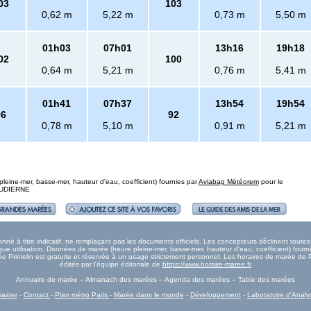
03
103
0,62 m
5,22 m
0,73 m
5,50 m
01h03
07h01
13h16
19h18
02
100
0,64 m
5,21 m
0,76 m
5,41 m
01h41
07h37
13h54
19h54
96
92
0,78 m
5,10 m
0,91 m
5,21 m
eine-mer, basse-mer, hauteur d'eau, coefficient) fournies par
Aviabag Météorem
pour le
 AUDIERNE
né à titre indicatif, ne remplaçant pas les documents officiels. Les concepteurs déclinent tout
e utilisation. Données de marée (heure pleine-mer, basse-mer, hauteur d'eau, coefficient) fourn
rée Primelin est gratuite et réservée à un usage strictement personnel. Les horaires de marée de P
édités par l'équipe éditoriale de
https://www.horaire-maree.fr
Annuaire de marée – Almanach des marées – Agenda des marées – Table des marées
aster
-
Contact
-
Plan métro Paris
-
Marée dans le monde
-
Développement
-
Laboratoire d'Analy