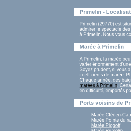
Primelin - Localisa
Primelin (29770) est situ
admirer le spectacle de
à Primelin. Nous vous co
Marée à Primelin
A Primelin, la marée peu
varier énormément d'une 
Soyez prudent, si vous al
coefficients de marée. Pl
Chaque année, des baign
marées à Primelin
. Cert
en difficulté, emportés p
Ports voisins de Pr
Marée Cléden-Cap
Marée Pointe du ra
Marée Plogoff
Marée Primelin