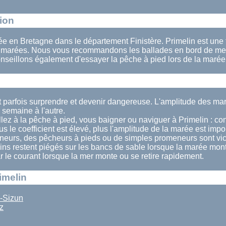
tion
ée en Bretagne dans le département Finistère. Primelin est une t
s marées. Nous vous recommandons les ballades en bord de mer
nseillons également d'essayer la pêche à pied lors de la marée
t parfois surprendre et devenir dangereuse. L'amplitude des ma
semaine à l'autre.
lez à la pêche à pied, vous baigner ou naviguer à Primelin : con
us le coefficient est élevé, plus l'amplitude de la marée est impo
eurs, des pêcheurs à pieds ou de simples promeneurs sont vi
ains restent piégés sur les bancs de sable lorsque la marée mont
ar le courant lorsque la mer monte ou se retire rapidement.
imelin
-Sizun
z