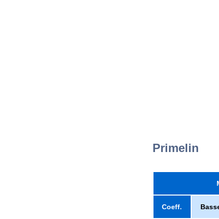
Primelin
Coeff.
Bass