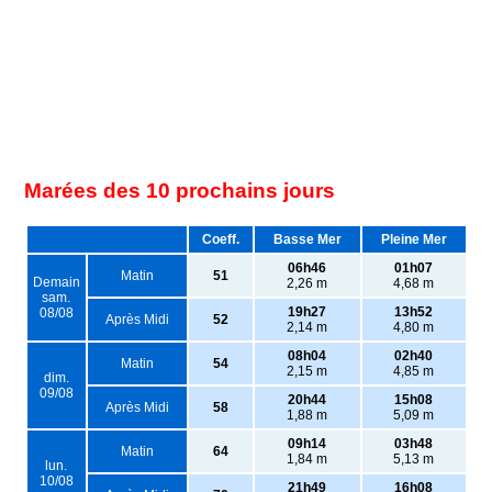
Marées des 10 prochains jours
Coeff.
Basse Mer
Pleine Mer
06h46
01h07
Matin
51
Demain
2,26 m
4,68 m
sam.
19h27
13h52
08/08
Après Midi
52
2,14 m
4,80 m
08h04
02h40
Matin
54
2,15 m
4,85 m
dim.
09/08
20h44
15h08
Après Midi
58
1,88 m
5,09 m
09h14
03h48
Matin
64
1,84 m
5,13 m
lun.
10/08
21h49
16h08