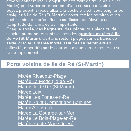
devenir dangereuse. L'amplitude des marées de Ile de Ré (St-
Martin) peut varier énormément d'une semaine à l'autre.
Soyez prudent, si vous allez à la pêche à pied, vous baigner ou
naviguer à Ile de Ré (St-Martin) : consultez les horaires et les
coefficients de marée. Plus le coefficient est élevé, plus
l'amplitude de la marée est importante.
Chaque année, des baigneurs, des pêcheurs à pieds ou de
simples promeneurs sont victimes des
grandes marées à Ile
de Ré (St-Martin)
. Certains restent piégés sur les bancs de
sable lorsque la marée monte. D'autres se retrouvent en
difficulté, emportés par le courant lorsque la mer monte ou se
retire rapidement.
Ports voisins de Ile de Ré (St-Martin)
Marée Rivedoux-Plage
Marée La Flotte (Île-de-Ré)
Marée Ile de Ré (St-Martin)
Marée Loix
Marée Les Portes-en-Ré
Marée Saint-Clément-des-Baleines
Marée Ars-en-Ré
Marée La Couarde-sur-Mer
Marée Le Bois-Plage-en-Ré
Marée Sainte-Marie-de-Ré