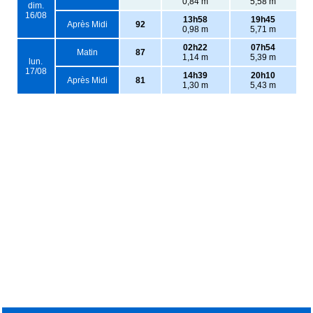
0,84 m
5,58 m
dim.
16/08
13h58
19h45
Après Midi
92
0,98 m
5,71 m
02h22
07h54
Matin
87
1,14 m
5,39 m
lun.
17/08
14h39
20h10
Après Midi
81
1,30 m
5,43 m