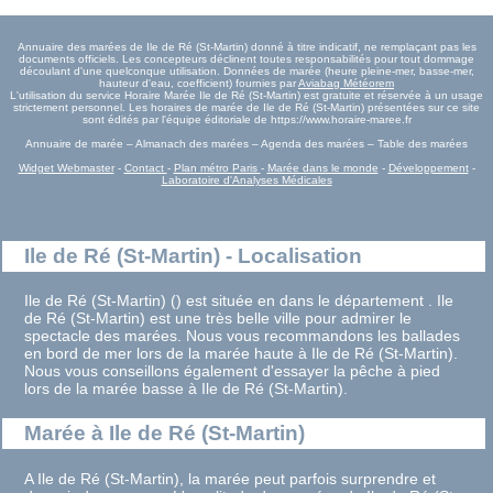
Annuaire des marées de Ile de Ré (St-Martin) donné à titre indicatif, ne remplaçant pas les
documents officiels. Les concepteurs déclinent toutes responsabilités pour tout dommage
découlant d'une quelconque utilisation. Données de marée (heure pleine-mer, basse-mer,
hauteur d'eau, coefficient) fournies par
Aviabag Météorem
L'utilisation du service Horaire Marée Ile de Ré (St-Martin) est gratuite et réservée à un usage
strictement personnel. Les horaires de marée de Ile de Ré (St-Martin) présentées sur ce site
sont édités par l'équipe éditoriale de https://www.horaire-maree.fr
Annuaire de marée – Almanach des marées – Agenda des marées – Table des marées
Widget Webmaster
-
Contact
-
Plan métro Paris
-
Marée dans le monde
-
Développement
-
Laboratoire d'Analyses Médicales
Ile de Ré (St-Martin) - Localisation
Ile de Ré (St-Martin) () est située en dans le département . Ile
de Ré (St-Martin) est une très belle ville pour admirer le
spectacle des marées. Nous vous recommandons les ballades
en bord de mer lors de la marée haute à Ile de Ré (St-Martin).
Nous vous conseillons également d'essayer la pêche à pied
lors de la marée basse à Ile de Ré (St-Martin).
Marée à Ile de Ré (St-Martin)
A Ile de Ré (St-Martin), la marée peut parfois surprendre et