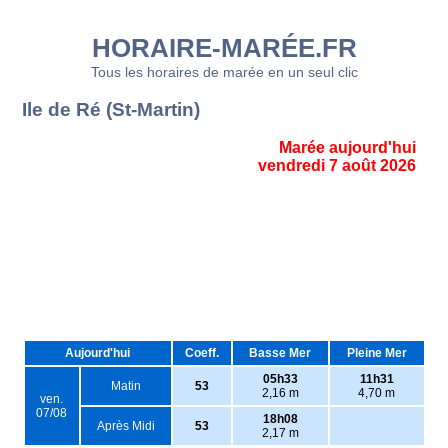
HORAIRE-MARÉE.FR
Tous les horaires de marée en un seul clic
Ile de Ré (St-Martin)
Marée aujourd'hui
vendredi 7 août 2026
Aujourd'hui
Coeff.
Basse Mer
Pleine Mer
05h33
11h31
Matin
53
2,16 m
4,70 m
ven.
07/08
18h08
Après Midi
53
2,17 m