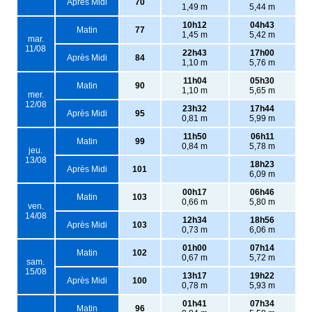
Après Midi
70
1,49 m
5,44 m
10h12
04h43
Matin
77
1,45 m
5,42 m
mar.
11/08
22h43
17h00
Après Midi
84
1,10 m
5,76 m
11h04
05h30
Matin
90
1,10 m
5,65 m
mer.
12/08
23h32
17h44
Après Midi
95
0,81 m
5,99 m
11h50
06h11
Matin
99
0,84 m
5,78 m
jeu.
13/08
18h23
Après Midi
101
6,09 m
00h17
06h46
Matin
103
0,66 m
5,80 m
ven.
14/08
12h34
18h56
Après Midi
103
0,73 m
6,06 m
01h00
07h14
Matin
102
0,67 m
5,72 m
sam.
15/08
13h17
19h22
Après Midi
100
0,78 m
5,93 m
01h41
07h34
Matin
96