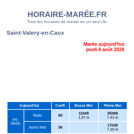
HORAIRE-MARÉE.FR
Tous les horaires de marée en un seul clic
Saint-Valery-en-Caux
Marée aujourd'hui
jeudi 6 août 2026
Aujourd'hui
Coeff.
Basse Mer
Pleine Mer
11h49
05h08
Matin
60
1,97 m
7,43 m
jeu.
06/08
17h38
Après Midi
56
7,30 m