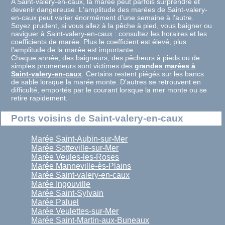
A Saint-valery-en-caux, la marée peut parfois surprendre et
devenir dangereuse. L'amplitude des marées de Saint-valery-
en-caux peut varier énormément d'une semaine à l'autre.
Soyez prudent, si vous allez à la pêche à pied, vous baigner ou
naviguer à Saint-valery-en-caux : consultez les horaires et les
coefficients de marée. Plus le coefficient est élevé, plus
l'amplitude de la marée est importante.
Chaque année, des baigneurs, des pêcheurs à pieds ou de
simples promeneurs sont victimes des
grandes marées à
Saint-valery-en-caux
. Certains restent piégés sur les bancs
de sable lorsque la marée monte. D'autres se retrouvent en
difficulté, emportés par le courant lorsque la mer monte ou se
retire rapidement.
Ports voisins de Saint-valery-en-caux
Marée Saint-Aubin-sur-Mer
Marée Sotteville-sur-Mer
Marée Veules-les-Roses
Marée Manneville-ès-Plains
Marée Saint-valery-en-caux
Marée Ingouville
Marée Saint-Sylvain
Marée Paluel
Marée Veulettes-sur-Mer
Marée Saint-Martin-aux-Buneaux