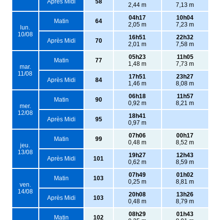
Après Midi
58
2,44 m
7,13 m
04h17
10h04
Matin
64
2,05 m
7,23 m
lun.
10/08
16h51
22h32
Après Midi
70
2,01 m
7,58 m
05h23
11h05
Matin
77
1,48 m
7,73 m
mar.
11/08
17h51
23h27
Après Midi
84
1,46 m
8,08 m
06h18
11h57
Matin
90
0,92 m
8,21 m
mer.
12/08
18h41
Après Midi
95
0,97 m
07h06
00h17
Matin
99
0,48 m
8,52 m
jeu.
13/08
19h27
12h43
Après Midi
101
0,62 m
8,59 m
07h49
01h02
Matin
103
0,25 m
8,81 m
ven.
14/08
20h08
13h26
Après Midi
103
0,48 m
8,79 m
08h29
01h43
Matin
102