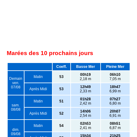
Marées des 10 prochains jours
Coeff.
Basse Mer
Pleine Mer
00h19
06h10
Matin
53
Demain
2,18 m
7,05 m
ven.
12h49
18h47
07/08
Après Midi
53
2,33 m
6,99 m
01h28
07h27
Matin
51
2,42 m
6,80 m
sam.
08/08
14h06
20h07
Après Midi
52
2,54 m
6,91 m
02h53
08h51
Matin
54
2,41 m
6,87 m
dim.
09/08
15h34
21h25