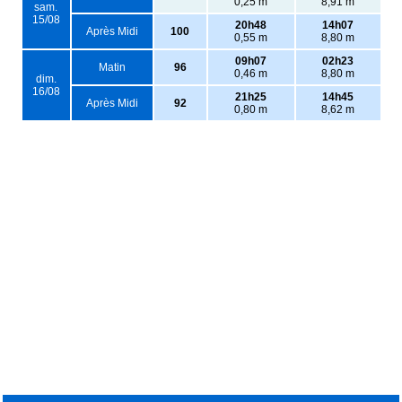
0,25 m
8,91 m
sam.
15/08
20h48
14h07
Après Midi
100
0,55 m
8,80 m
09h07
02h23
Matin
96
0,46 m
8,80 m
dim.
16/08
21h25
14h45
Après Midi
92
0,80 m
8,62 m