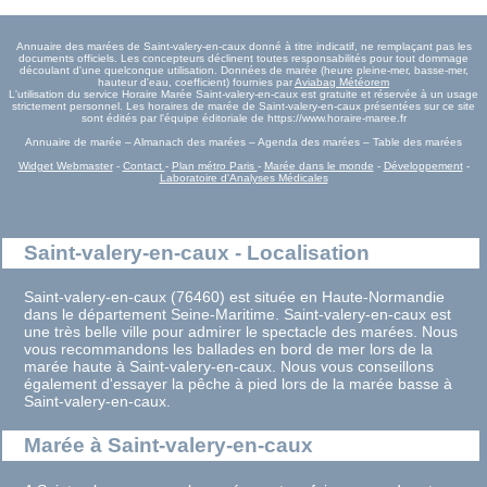
Annuaire des marées de Saint-valery-en-caux donné à titre indicatif, ne remplaçant pas les
documents officiels. Les concepteurs déclinent toutes responsabilités pour tout dommage
découlant d'une quelconque utilisation. Données de marée (heure pleine-mer, basse-mer,
hauteur d'eau, coefficient) fournies par
Aviabag Météorem
L'utilisation du service Horaire Marée Saint-valery-en-caux est gratuite et réservée à un usage
strictement personnel. Les horaires de marée de Saint-valery-en-caux présentées sur ce site
sont édités par l'équipe éditoriale de https://www.horaire-maree.fr
Annuaire de marée – Almanach des marées – Agenda des marées – Table des marées
Widget Webmaster
-
Contact
-
Plan métro Paris
-
Marée dans le monde
-
Développement
-
Laboratoire d'Analyses Médicales
Saint-valery-en-caux - Localisation
Saint-valery-en-caux (76460) est située en Haute-Normandie
dans le département Seine-Maritime. Saint-valery-en-caux est
une très belle ville pour admirer le spectacle des marées. Nous
vous recommandons les ballades en bord de mer lors de la
marée haute à Saint-valery-en-caux. Nous vous conseillons
également d'essayer la pêche à pied lors de la marée basse à
Saint-valery-en-caux.
Marée à Saint-valery-en-caux