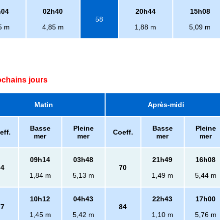
h04
02h40
20h44
15h08
58
5 m
4,85 m
1,88 m
5,09 m
ochains jours
Matin
Après-midi
Basse
Pleine
Basse
Pleine
eff.
Coeff.
mer
mer
mer
mer
09h14
03h48
21h49
16h08
64
70
1,84 m
5,13 m
1,49 m
5,44 m
10h12
04h43
22h43
17h00
77
84
1,45 m
5,42 m
1,10 m
5,76 m