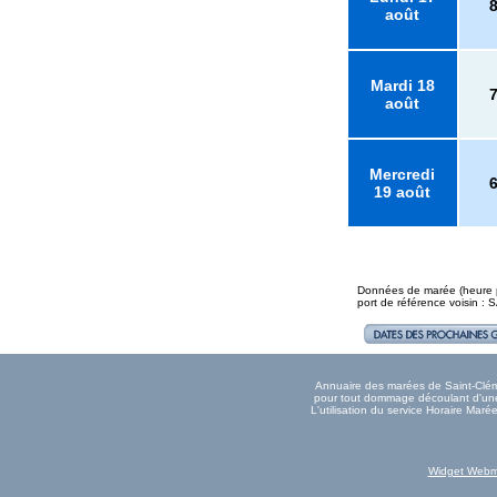
août
Mardi 18
août
Mercredi
19 août
Données de marée (heure pl
port de référence voisin
Annuaire des marées de Saint-Clémen
pour tout dommage découlant d'une 
L'utilisation du service Horaire Mar
Widget Webm