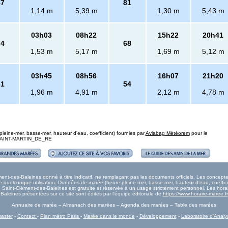
87
81
1,14 m
5,39 m
1,30 m
5,43 m
03h03
08h22
15h22
20h41
74
68
1,53 m
5,17 m
1,69 m
5,12 m
03h45
08h56
16h07
21h20
61
54
1,96 m
4,91 m
2,12 m
4,78 m
eine-mer, basse-mer, hauteur d'eau, coefficient) fournies par
Aviabag Météorem
pour le
 : SAINT-MARTIN_DE_RE
t-des-Baleines donné à titre indicatif, ne remplaçant pas les documents officiels. Les concepte
quelconque utilisation. Données de marée (heure pleine-mer, basse-mer, hauteur d'eau, coeffici
ée Saint-Clément-des-Baleines est gratuite et réservée à un usage strictement personnel. Les hor
Baleines présentées sur ce site sont édités par l'équipe éditoriale de
https://www.horaire-maree.fr
Annuaire de marée – Almanach des marées – Agenda des marées – Table des marées
aster
-
Contact
-
Plan métro Paris
-
Marée dans le monde
-
Développement
-
Laboratoire d'Analy