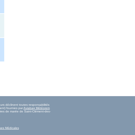
urs déclinent toutes responsabilités
ent) fournies par
Aviabag Météorem
aires de marée de Saint-Clément-des-
ses Médicales