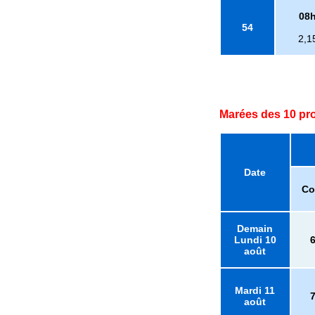
08
54
2,1
Marées des 10 pr
Date
Co
Demain
Lundi 10
août
Mardi 11
août