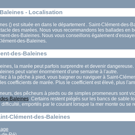
Baleines - Localisation
es () est située en dans le département . Saint-Clément-des-Bal
ectacle des marées. Nous vous recommandons les ballades en bo
ment-des-Baleines. Nous vous conseillons également d'essayer 
Clément-des-Baleines.
ent-des-Baleines
eines, la marée peut parfois surprendre et devenir dangereuse
leines peut varier énormément d'une semaine à l'autre.
llez à la pêche à pied, vous baigner ou naviguer à Saint-Cléme
les coefficients de marée. Plus le coefficient est élevé, plus l'a
eurs, des pêcheurs à pieds ou de simples promeneurs sont vi
-des-Baleines
. Certains restent piégés sur les bancs de sable 
 difficulté, emportés par le courant lorsque la mer monte ou se r
aint-Clément-des-Baleines
lage
e-de-Ré)