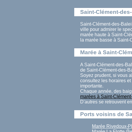
Saint-Clément-des-
Saint-Clément-des-Balein
ville pour admirer le sp
marée haute à Saint-Clé
la marée basse à Saint-
Marée à Saint-Clém
A Saint-Clément-des-Bal
de Saint-Clément-des-Ba
Soyez prudent, si vous a
consultez les horaires et 
importante.
Chaque année, des baign
marées à Saint-Clément
D'autres se retrouvent en
Ports voisins de S
Marée Rivedoux-P
Marée La Flotte (Îl