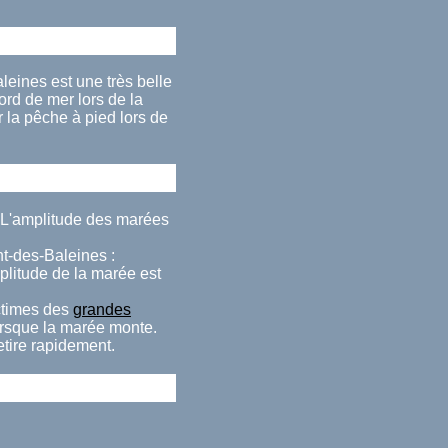
eines est une très belle
rd de mer lors de la
la pêche à pied lors de
. L'amplitude des marées
nt-des-Baleines :
mplitude de la marée est
ctimes des
grandes
lorsque la marée monte.
etire rapidement.