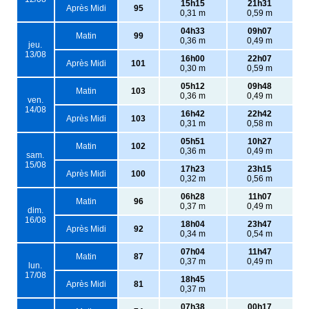
15h15
21h31
Après Midi
95
0,31 m
0,59 m
04h33
09h07
Matin
99
0,36 m
0,49 m
jeu.
13/08
16h00
22h07
Après Midi
101
0,30 m
0,59 m
05h12
09h48
Matin
103
0,36 m
0,49 m
ven.
14/08
16h42
22h42
Après Midi
103
0,31 m
0,58 m
05h51
10h27
Matin
102
0,36 m
0,49 m
sam.
15/08
17h23
23h15
Après Midi
100
0,32 m
0,56 m
06h28
11h07
Matin
96
0,37 m
0,49 m
dim.
16/08
18h04
23h47
Après Midi
92
0,34 m
0,54 m
07h04
11h47
Matin
87
0,37 m
0,49 m
lun.
17/08
18h45
Après Midi
81
0,37 m
07h38
00h17