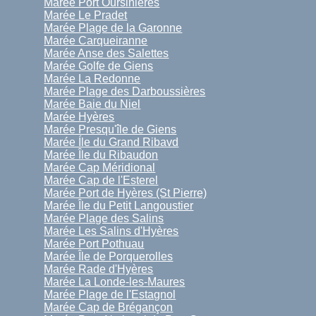
Marée Port Oursinières
Marée Le Pradet
Marée Plage de la Garonne
Marée Carqueiranne
Marée Anse des Salettes
Marée Golfe de Giens
Marée La Redonne
Marée Plage des Darboussières
Marée Baie du Niel
Marée Hyères
Marée Presqu'île de Giens
Marée Íle du Grand Ribavd
Marée Île du Ribaudon
Marée Cap Méridional
Marée Cap de l'Esterel
Marée Port de Hyères (St Pierre)
Marée Île du Petit Langoustier
Marée Plage des Salins
Marée Les Salins d'Hyères
Marée Port Pothuau
Marée Île de Porquerolles
Marée Rade d'Hyères
Marée La Londe-les-Maures
Marée Plage de l'Estagnol
Marée Cap de Brégançon