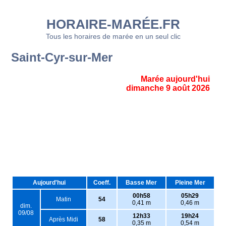
HORAIRE-MARÉE.FR
Tous les horaires de marée en un seul clic
Saint-Cyr-sur-Mer
Marée aujourd'hui
dimanche 9 août 2026
Aujourd'hui
Coeff.
Basse Mer
Pleine Mer
00h58
05h29
Matin
54
0,41 m
0,46 m
dim.
09/08
12h33
19h24
Après Midi
58
0,35 m
0,54 m