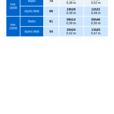
Matin
74
0,38 m
0,52 m
mar.
18/08
19h29
12h31
Après Midi
68
0,39 m
0,48 m
08h14
00h46
Matin
61
0,39 m
0,50 m
mer.
19/08
20h24
13h25
Après Midi
54
0,42 m
0,47 m