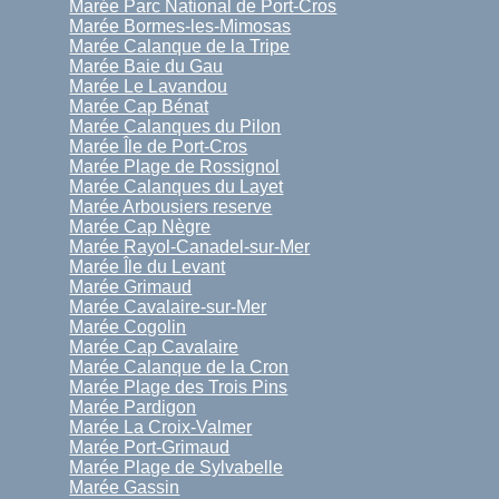
Marée Parc National de Port-Cros
Marée Bormes-les-Mimosas
Marée Calanque de la Tripe
Marée Baie du Gau
Marée Le Lavandou
Marée Cap Bénat
Marée Calanques du Pilon
Marée Île de Port-Cros
Marée Plage de Rossignol
Marée Calanques du Layet
Marée Arbousiers reserve
Marée Cap Nègre
Marée Rayol-Canadel-sur-Mer
Marée Île du Levant
Marée Grimaud
Marée Cavalaire-sur-Mer
Marée Cogolin
Marée Cap Cavalaire
Marée Calanque de la Cron
Marée Plage des Trois Pins
Marée Pardigon
Marée La Croix-Valmer
Marée Port-Grimaud
Marée Plage de Sylvabelle
Marée Gassin