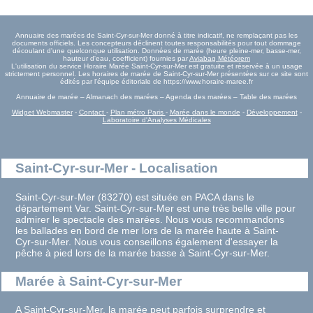
Annuaire des marées de Saint-Cyr-sur-Mer donné à titre indicatif, ne remplaçant pas les
documents officiels. Les concepteurs déclinent toutes responsabilités pour tout dommage
découlant d'une quelconque utilisation. Données de marée (heure pleine-mer, basse-mer,
hauteur d'eau, coefficient) fournies par
Aviabag Météorem
L'utilisation du service Horaire Marée Saint-Cyr-sur-Mer est gratuite et réservée à un usage
strictement personnel. Les horaires de marée de Saint-Cyr-sur-Mer présentées sur ce site sont
édités par l'équipe éditoriale de https://www.horaire-maree.fr
Annuaire de marée – Almanach des marées – Agenda des marées – Table des marées
Widget Webmaster
-
Contact
-
Plan métro Paris
-
Marée dans le monde
-
Développement
-
Laboratoire d'Analyses Médicales
Saint-Cyr-sur-Mer - Localisation
Saint-Cyr-sur-Mer (83270) est située en PACA dans le
département Var. Saint-Cyr-sur-Mer est une très belle ville pour
admirer le spectacle des marées. Nous vous recommandons
les ballades en bord de mer lors de la marée haute à Saint-
Cyr-sur-Mer. Nous vous conseillons également d'essayer la
pêche à pied lors de la marée basse à Saint-Cyr-sur-Mer.
Marée à Saint-Cyr-sur-Mer
A Saint-Cyr-sur-Mer, la marée peut parfois surprendre et