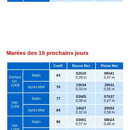
Marées des 10 prochains jours
Coeff.
Basse Mer
Pleine Mer
02h10
06h41
Matin
64
Demain
0,39 m
0,47 m
lun.
13h34
20h11
10/08
Après Midi
70
0,33 m
0,56 m
03h05
07h37
Matin
77
0,38 m
0,47 m
mar.
11/08
14h27
20h52
Après Midi
84
0,32 m
0,58 m
03h51
08h24
Matin
90
0,37 m
0,48 m
mer.
12/08