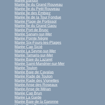
Marée Bandol
Marée Île du Grand Rouveau
Marée Île du Petit Rouveau
Marée Île des Embiez
Marée Île de la Tour Fondue
Marée Plage de Portissol
Marée Île du Grand Gaou
Marée Port de Brusc
Marée Sanary-sur-Mer
Marée Pointe Nègre
Marée Six-Fours-les-Plages
Marée Cap Sicié
Marée La Seyne-sur-Mer
Marée Tamaris-sur-Mer
Marée Baie du Lazaret
Marée Saint-Mandrier-sur-Mer
Marée Toulon
Marée Baie de Cavalas
Marée Rade de Toulon
Marée Rade des Vignettes
Marée Anse des Roseaux
Marée Anse de Méjan
Marée Cap Brun
Marée La Garde
Marée Baie de la Garonne