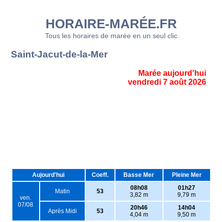
HORAIRE-MARÉE.FR
Tous les horaires de marée en un seul clic
Saint-Jacut-de-la-Mer
Marée aujourd'hui
vendredi 7 août 2026
Aujourd'hui
Coeff.
Basse Mer
Pleine Mer
08h08
01h27
Matin
53
3,82 m
9,79 m
ven.
07/08
20h46
14h04
Après Midi
53
4,04 m
9,50 m