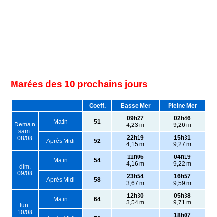
Marées des 10 prochains jours
Coeff.
Basse Mer
Pleine Mer
09h27
02h46
Matin
51
Demain
4,23 m
9,26 m
sam.
22h19
15h31
08/08
Après Midi
52
4,15 m
9,27 m
11h06
04h19
Matin
54
4,16 m
9,22 m
dim.
09/08
23h54
16h57
Après Midi
58
3,67 m
9,59 m
12h30
05h38
Matin
64
3,54 m
9,71 m
lun.
10/08
18h07