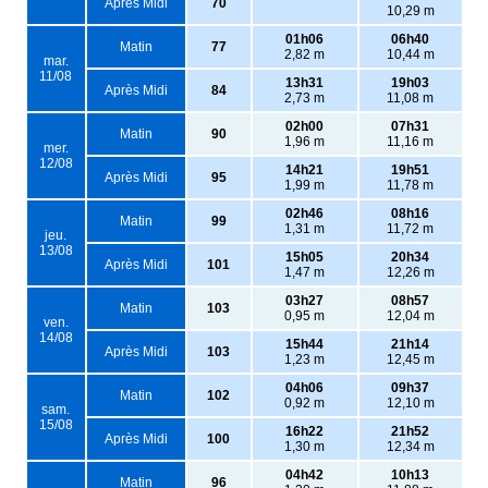
Après Midi
70
10,29 m
01h06
06h40
Matin
77
2,82 m
10,44 m
mar.
11/08
13h31
19h03
Après Midi
84
2,73 m
11,08 m
02h00
07h31
Matin
90
1,96 m
11,16 m
mer.
12/08
14h21
19h51
Après Midi
95
1,99 m
11,78 m
02h46
08h16
Matin
99
1,31 m
11,72 m
jeu.
13/08
15h05
20h34
Après Midi
101
1,47 m
12,26 m
03h27
08h57
Matin
103
0,95 m
12,04 m
ven.
14/08
15h44
21h14
Après Midi
103
1,23 m
12,45 m
04h06
09h37
Matin
102
0,92 m
12,10 m
sam.
15/08
16h22
21h52
Après Midi
100
1,30 m
12,34 m
04h42
10h13
Matin
96