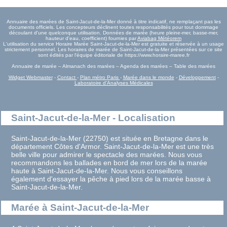
Annuaire des marées de Saint-Jacut-de-la-Mer donné à titre indicatif, ne remplaçant pas les
documents officiels. Les concepteurs déclinent toutes responsabilités pour tout dommage
découlant d'une quelconque utilisation. Données de marée (heure pleine-mer, basse-mer,
hauteur d'eau, coefficient) fournies par
Aviabag Météorem
L'utilisation du service Horaire Marée Saint-Jacut-de-la-Mer est gratuite et réservée à un usage
strictement personnel. Les horaires de marée de Saint-Jacut-de-la-Mer présentées sur ce site
sont édités par l'équipe éditoriale de https://www.horaire-maree.fr
Annuaire de marée – Almanach des marées – Agenda des marées – Table des marées
Widget Webmaster
-
Contact
-
Plan métro Paris
-
Marée dans le monde
-
Développement
-
Laboratoire d'Analyses Médicales
Saint-Jacut-de-la-Mer - Localisation
Saint-Jacut-de-la-Mer (22750) est située en Bretagne dans le
département Côtes d'Armor. Saint-Jacut-de-la-Mer est une très
belle ville pour admirer le spectacle des marées. Nous vous
recommandons les ballades en bord de mer lors de la marée
haute à Saint-Jacut-de-la-Mer. Nous vous conseillons
également d'essayer la pêche à pied lors de la marée basse à
Saint-Jacut-de-la-Mer.
Marée à Saint-Jacut-de-la-Mer