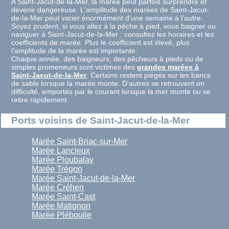
A Saint-Jacut-de-la-Mer, la marée peut parfois surprendre et
devenir dangereuse. L'amplitude des marées de Saint-Jacut-
de-la-Mer peut varier énormément d'une semaine à l'autre.
Soyez prudent, si vous allez à la pêche à pied, vous baigner ou
naviguer à Saint-Jacut-de-la-Mer : consultez les horaires et les
coefficients de marée. Plus le coefficient est élevé, plus
l'amplitude de la marée est importante.
Chaque année, des baigneurs, des pêcheurs à pieds ou de
simples promeneurs sont victimes des
grandes marées à
Saint-Jacut-de-la-Mer
. Certains restent piégés sur les bancs
de sable lorsque la marée monte. D'autres se retrouvent en
difficulté, emportés par le courant lorsque la mer monte ou se
retire rapidement.
Ports voisins de Saint-Jacut-de-la-Mer
Marée Saint-Briac-sur-Mer
Marée Lancieux
Marée Ploubalay
Marée Trégon
Marée Saint-Jacut-de-la-Mer
Marée Créhen
Marée Saint-Cast
Marée Matignon
Marée Pléboulle