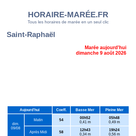
HORAIRE-MARÉE.FR
Tous les horaires de marée en un seul clic
Saint-Raphaël
Marée aujourd'hui
dimanche 9 août 2026
Aujourd'hui
Coeff.
Basse Mer
Pleine Mer
00h52
05h48
Matin
54
0,41 m
0,49 m
dim.
09/08
12h43
19h24
Après Midi
58
0,34 m
0,56 m