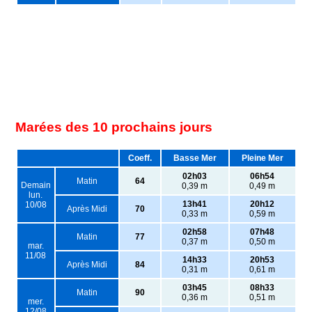
Marées des 10 prochains jours
Coeff.
Basse Mer
Pleine Mer
02h03
06h54
Matin
64
Demain
0,39 m
0,49 m
lun.
13h41
20h12
10/08
Après Midi
70
0,33 m
0,59 m
02h58
07h48
Matin
77
0,37 m
0,50 m
mar.
11/08
14h33
20h53
Après Midi
84
0,31 m
0,61 m
03h45
08h33
Matin
90
0,36 m
0,51 m
mer.
12/08