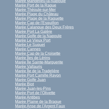
Marée Mandelieu-la-Napoule
Marée Port de la Rague
Marée Théoule-sur-Mer
Marée Plage du Château
Marée Plage de la Raguette
Marée Cap de l'Esquillon
Marée Calanque des Deux Frères
Marée Port La Galère
Marée Golfe de la Napoule
Marée Le Vieux Port
Marée Le Suquet
Marée Cannes
Marée Cap de la Croisette
Marée Îles de Lérins
Marée Île Sainte-Marguerite
Marée Vallauris
Marée Île de la Tradelière
Marée Port Camille Rayon
Marée Golfe Juan
Marée Biot
Marée Juan-les-Pins
Marée Port de l'Olivette
Marée Antibes
Marée Plaine de la Brague
Marée Anse de l'Argent Faux