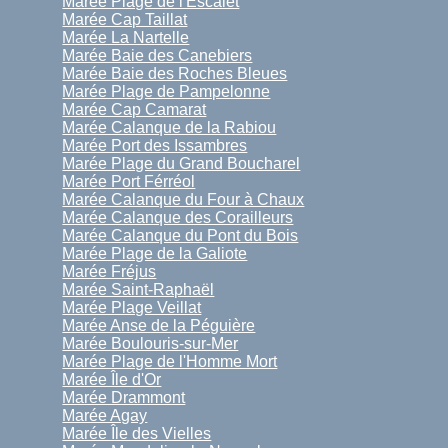
Marée Plage de l'Escalet
Marée Cap Taillat
Marée La Nartelle
Marée Baie des Canebiers
Marée Baie des Roches Bleues
Marée Plage de Pampelonne
Marée Cap Camarat
Marée Calanque de la Rabiou
Marée Port des Issambres
Marée Plage du Grand Boucharel
Marée Port Férréol
Marée Calanque du Four à Chaux
Marée Calanque des Corailleurs
Marée Calanque du Pont du Bois
Marée Plage de la Galiote
Marée Fréjus
Marée Saint-Raphaël
Marée Plage Veillat
Marée Anse de la Péguière
Marée Boulouris-sur-Mer
Marée Plage de l'Homme Mort
Marée Île d'Or
Marée Drammont
Marée Agay
Marée Île des Vielles