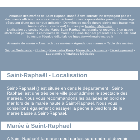
Annuaire des marées de Saint-Raphaël donné à titre indicatif, ne remplaçant pas les
documents officiels. Les concepteurs déclinent toutes responsabilités pour tout dommage
découlant d'une quelconque utilisation. Données de marée (heure pleine-mer, basse-mer,
hauteur d'eau, coefficient) fournies par
Aviabag Météorem
L'utilisation du service Horaire Marée Saint-Raphaël est gratuite et réservée à un usage
strictement personnel. Les horaires de marée de Saint-Raphaël présentées sur ce site sont
édités par l'équipe éditoriale de https://www.horaire-maree.fr
Annuaire de marée – Almanach des marées – Agenda des marées – Table des marées
Widget Webmaster
-
Contact
-
Plan métro Paris
-
Marée dans le monde
-
Développement
-
Laboratoire d'Analyses Médicales
Saint-Raphaël - Localisation
Saint-Raphaël () est située en dans le département . Saint-
Raphaël est une très belle ville pour admirer le spectacle des
marées. Nous vous recommandons les ballades en bord de
mer lors de la marée haute à Saint-Raphaël. Nous vous
conseillons également d'essayer la pêche à pied lors de la
marée basse à Saint-Raphaël.
Marée à Saint-Raphaël
A Saint-Raphaël, la marée peut parfois surprendre et devenir