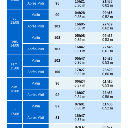
15h21
21h33
Après Midi
95
0,30 m
0,62 m
04h28
09h15
Matin
99
0,35 m
0,52 m
jeu.
13/08
16h05
22h09
Après Midi
101
0,30 m
0,62 m
05h08
09h55
Matin
103
0,35 m
0,53 m
ven.
14/08
16h47
22h45
Après Midi
103
0,31 m
0,61 m
05h47
10h35
Matin
102
0,36 m
0,53 m
sam.
15/08
17h27
23h20
Après Midi
100
0,32 m
0,60 m
06h24
11h15
Matin
96
0,37 m
0,53 m
dim.
16/08
18h07
23h53
Après Midi
92
0,34 m
0,58 m
07h01
11h56
Matin
87
0,38 m
0,52 m
lun.
17/08
18h47
Après Midi
81
0,37 m
07h37
00h27