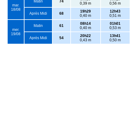
Matin
74
0,39 m
0,56 m
mar.
18/08
19h29
12h43
Après Midi
68
0,40 m
0,51 m
08h14
01h01
Matin
61
0,40 m
0,53 m
mer.
19/08
20h22
13h41
Après Midi
54
0,43 m
0,50 m