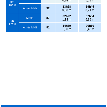
0,84 m
5,58 m
dim.
16/08
13h58
19h45
Après Midi
92
0,98 m
5,71 m
02h22
07h54
Matin
87
1,14 m
5,39 m
lun.
17/08
14h39
20h10
Après Midi
81
1,30 m
5,43 m