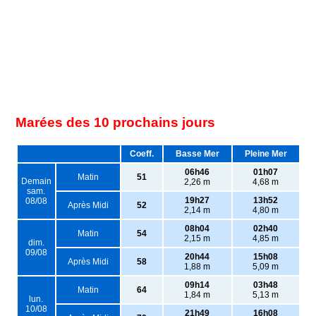
Marées des 10 prochains jours
Coeff.
Basse Mer
Pleine Mer
06h46
01h07
Matin
51
Demain
2,26 m
4,68 m
sam.
19h27
13h52
08/08
Après Midi
52
2,14 m
4,80 m
08h04
02h40
Matin
54
2,15 m
4,85 m
dim.
09/08
20h44
15h08
Après Midi
58
1,88 m
5,09 m
09h14
03h48
Matin
64
1,84 m
5,13 m
lun.
10/08
21h49
16h08