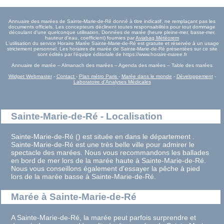
Annuaire des marées de Sainte-Marie-de-Ré donné à titre indicatif, ne remplaçant pas les
documents officiels. Les concepteurs déclinent toutes responsabilités pour tout dommage
découlant d'une quelconque utilisation. Données de marée (heure pleine-mer, basse-mer,
hauteur d'eau, coefficient) fournies par
Aviabag Météorem
L'utilisation du service Horaire Marée Sainte-Marie-de-Ré est gratuite et réservée à un usage
strictement personnel. Les horaires de marée de Sainte-Marie-de-Ré présentées sur ce site
sont édités par l'équipe éditoriale de https://www.horaire-maree.fr
Annuaire de marée – Almanach des marées – Agenda des marées – Table des marées
Widget Webmaster
-
Contact
-
Plan métro Paris
-
Marée dans le monde
-
Développement
-
Laboratoire d'Analyses Médicales
Sainte-Marie-de-Ré - Localisation
Sainte-Marie-de-Ré () est située en dans le département .
Sainte-Marie-de-Ré est une très belle ville pour admirer le
spectacle des marées. Nous vous recommandons les ballades
en bord de mer lors de la marée haute à Sainte-Marie-de-Ré.
Nous vous conseillons également d'essayer la pêche à pied
lors de la marée basse à Sainte-Marie-de-Ré.
Marée à Sainte-Marie-de-Ré
A Sainte-Marie-de-Ré, la marée peut parfois surprendre et