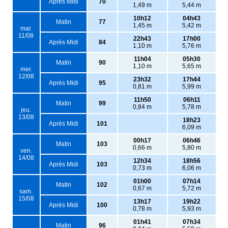
Après Midi
70
1,49 m
5,44 m
10h12
04h43
Matin
77
1,45 m
5,42 m
mar.
11/08
22h43
17h00
Après Midi
84
1,10 m
5,76 m
11h04
05h30
Matin
90
1,10 m
5,65 m
mer.
12/08
23h32
17h44
Après Midi
95
0,81 m
5,99 m
11h50
06h11
Matin
99
0,84 m
5,78 m
jeu.
13/08
18h23
Après Midi
101
6,09 m
00h17
06h46
Matin
103
0,66 m
5,80 m
ven.
14/08
12h34
18h56
Après Midi
103
0,73 m
6,06 m
01h00
07h14
Matin
102
0,67 m
5,72 m
sam.
15/08
13h17
19h22
Après Midi
100
0,78 m
5,93 m
01h41
07h34
Matin
96