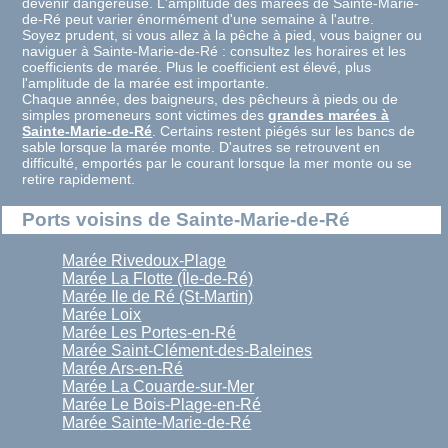
devenir dangereuse. L'amplitude des marées de Sainte-Marie-
de-Ré peut varier énormément d'une semaine à l'autre.
Soyez prudent, si vous allez à la pêche à pied, vous baigner ou
naviguer à Sainte-Marie-de-Ré : consultez les horaires et les
coefficients de marée. Plus le coefficient est élevé, plus
l'amplitude de la marée est importante.
Chaque année, des baigneurs, des pêcheurs à pieds ou de
simples promeneurs sont victimes des
grandes marées à
Sainte-Marie-de-Ré
. Certains restent piégés sur les bancs de
sable lorsque la marée monte. D'autres se retrouvent en
difficulté, emportés par le courant lorsque la mer monte ou se
retire rapidement.
Ports voisins de Sainte-Marie-de-Ré
Marée Rivedoux-Plage
Marée La Flotte (Île-de-Ré)
Marée Ile de Ré (St-Martin)
Marée Loix
Marée Les Portes-en-Ré
Marée Saint-Clément-des-Baleines
Marée Ars-en-Ré
Marée La Couarde-sur-Mer
Marée Le Bois-Plage-en-Ré
Marée Sainte-Marie-de-Ré