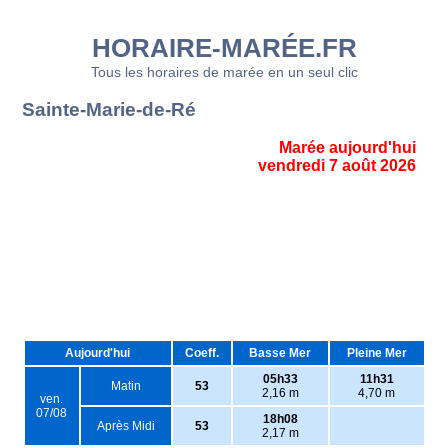
HORAIRE-MARÉE.FR
Tous les horaires de marée en un seul clic
Sainte-Marie-de-Ré
Marée aujourd'hui
vendredi 7 août 2026
Aujourd'hui
Coeff.
Basse Mer
Pleine Mer
05h33
11h31
Matin
53
2,16 m
4,70 m
ven.
07/08
18h08
Après Midi
53
2,17 m