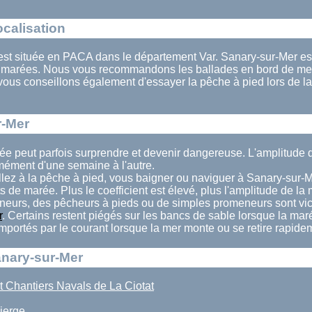
ocalisation
st située en PACA dans le département Var. Sanary-sur-Mer est 
s marées. Nous vous recommandons les ballades en bord de mer
vous conseillons également d'essayer la pêche à pied lors de 
r-Mer
ée peut parfois surprendre et devenir dangereuse. L'amplitude
mément d'une semaine à l'autre.
llez à la pêche à pied, vous baigner ou naviguer à Sanary-sur-M
ts de marée. Plus le coefficient est élevé, plus l'amplitude de la
eurs, des pêcheurs à pieds ou de simples promeneurs sont vi
r
. Certains restent piégés sur les bancs de sable lorsque la ma
 emportés par le courant lorsque la mer monte ou se retire rapide
anary-sur-Mer
t Chantiers Navals de La Ciotat
ierge