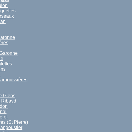
alas
ulon
gnettes
oseaux
jan
Garonne
ères
 Garonne
ne
lettes
ens
e
arboussières
l
e Giens
d Ribavd
udon
nal
erel
es (St Pierre)
Langoustier