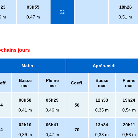
h23
03h55
18h26
52
6 m
0,47 m
0,51 m
ochains jours
Matin
Après-midi
Basse
Pleine
Basse
Pleine
eff.
Coeff.
mer
mer
mer
mer
00h58
05h29
12h33
19h24
54
58
0,41 m
0,46 m
0,35 m
0,54 m
02h10
06h41
13h34
20h11
64
70
0,39 m
0,47 m
0,33 m
0,56 m