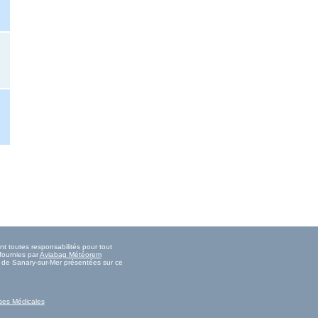
t toutes responsabilités pour tout
fournies par
Aviabag Météorem
ée de Sanary-sur-Mer présentées sur ce
ses Médicales