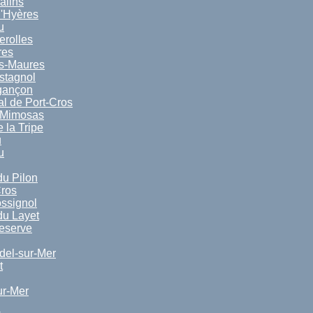
alins
d'Hyères
u
erolles
res
s-Maures
stagnol
gançon
l de Port-Cros
-Mimosas
 la Tripe
u
u
u Pilon
Cros
ssignol
u Layet
reserve
el-sur-Mer
t
ur-Mer