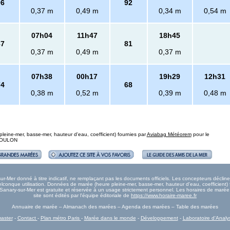
96
92
0,37 m
0,49 m
0,34 m
0,54 m
07h04
11h47
18h45
87
81
0,37 m
0,49 m
0,37 m
07h38
00h17
19h29
12h31
74
68
0,38 m
0,52 m
0,39 m
0,48 m
eine-mer, basse-mer, hauteur d'eau, coefficient) fournies par
Aviabag Météorem
pour le
 TOULON
-Mer donné à titre indicatif, ne remplaçant pas les documents officiels. Les concepteurs déclinen
onque utilisation. Données de marée (heure pleine-mer, basse-mer, hauteur d'eau, coefficient) 
e Sanary-sur-Mer est gratuite et réservée à un usage strictement personnel. Les horaires de mar
site sont édités par l'équipe éditoriale de
https://www.horaire-maree.fr
Annuaire de marée – Almanach des marées – Agenda des marées – Table des marées
aster
-
Contact
-
Plan métro Paris
-
Marée dans le monde
-
Développement
-
Laboratoire d'Analy