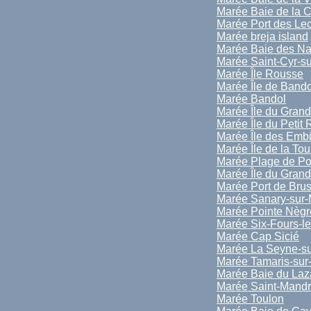
Marée Baie de la C
Marée Port des Le
Marée breja island
Marée Baie des Na
Marée Saint-Cyr-s
Marée Île Rousse
Marée Île de Bando
Marée Bandol
Marée Île du Gran
Marée Île du Petit
Marée Île des Emb
Marée Île de la To
Marée Plage de Por
Marée Île du Gran
Marée Port de Bru
Marée Sanary-sur-
Marée Pointe Nègr
Marée Six-Fours-l
Marée Cap Sicié
Marée La Seyne-su
Marée Tamaris-sur
Marée Baie du Laz
Marée Saint-Mandr
Marée Toulon