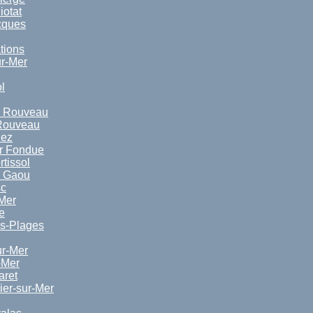
iotat
cques
tions
ur-Mer
l
d Rouveau
 Rouveau
iez
ur Fondue
tissol
d Gaou
sc
Mer
e
es-Plages
r-Mer
-Mer
aret
ier-sur-Mer