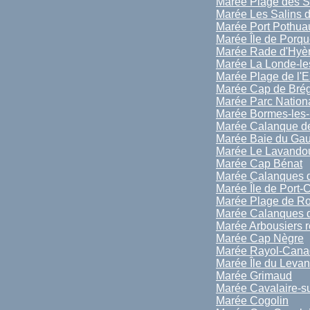
Marée Plage des S
Marée Les Salins 
Marée Port Pothua
Marée Île de Porqu
Marée Rade d'Hyè
Marée La Londe-le
Marée Plage de l'E
Marée Cap de Bré
Marée Parc Nationa
Marée Bormes-les
Marée Calanque de
Marée Baie du Ga
Marée Le Lavando
Marée Cap Bénat
Marée Calanques d
Marée Île de Port-
Marée Plage de Ro
Marée Calanques d
Marée Arbousiers 
Marée Cap Nègre
Marée Rayol-Canad
Marée Île du Levan
Marée Grimaud
Marée Cavalaire-s
Marée Cogolin