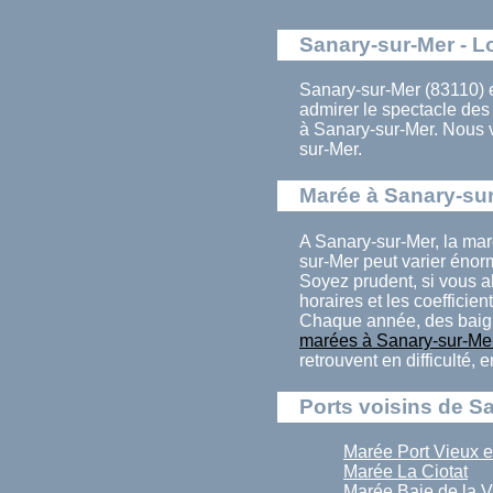
Sanary-sur-Mer - L
Sanary-sur-Mer (83110) e
admirer le spectacle de
à Sanary-sur-Mer. Nous 
sur-Mer.
Marée à Sanary-su
A Sanary-sur-Mer, la mar
sur-Mer peut varier énor
Soyez prudent, si vous a
horaires et les coefficien
Chaque année, des baign
marées à Sanary-sur-Me
retrouvent en difficulté,
Ports voisins de S
Marée Port Vieux e
Marée La Ciotat
Marée Baie de la V