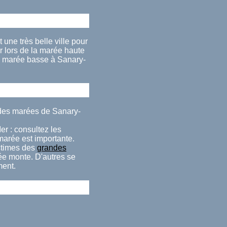
une très belle ville pour
 lors de la marée haute
la marée basse à Sanary-
 des marées de Sanary-
er : consultez les
 marée est importante.
ctimes des
grandes
rée monte. D'autres se
ment.