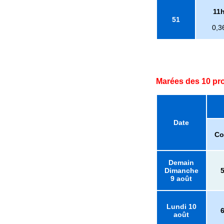
11
51
0,3
Marées des 10 pr
Date
Co
Demain
Dimanche
9 août
Lundi 10
août