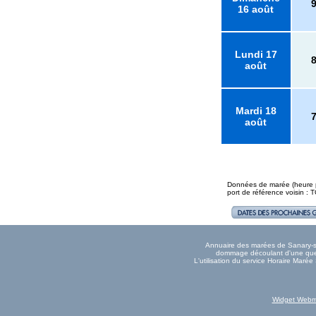
16 août
Lundi 17
août
Mardi 18
août
Données de marée (heure pl
port de référence voisin :
Annuaire des marées de Sanary-sur
dommage découlant d'une quelc
L'utilisation du service Horaire Maré
Widget Webm