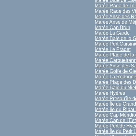
Marée Baie de Cav
Marée Rade de To
Marée Rade des Vi
Marée Anse des R
Marée Anse de Mé
Marée Cap Brun
Marée La Garde
Marée Baie de la 
Marée Port Oursini
Marée Le Pradet
Marée Plage de la
Marée Carqueiran
Marée Anse des Sa
Marée Golfe de Gi
Marée La Redonn
Marée Plage des D
Marée Baie du Nie
Marée Hyères
Marée Presqu'île d
Marée Íle du Gran
Marée Île du Riba
Marée Cap Méridio
Marée Cap de l'Est
Marée Port de Hyèr
Marée Île du Petit 