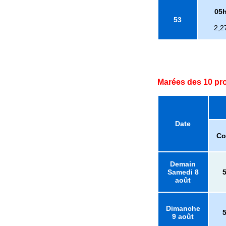
05
53
2,2
Marées des 10 pr
Date
Co
Demain
Samedi 8
août
Dimanche
9 août