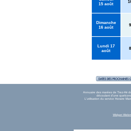
1
15 août
Dimanche
16 août
Lundi 17
août
Annuaire des marées de Trez-Hir don
découlant d'une quelconqu
L'utilisation du service Horaire M
Widget Webm