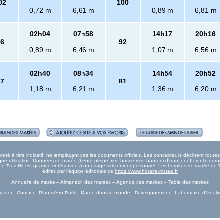
02
100
0,72 m
6,61 m
0,89 m
6,81 m
02h04
07h58
14h17
20h16
96
92
0,89 m
6,46 m
1,07 m
6,56 m
02h40
08h34
14h54
20h52
87
81
1,18 m
6,21 m
1,36 m
6,20 m
né à titre indicatif, ne remplaçant pas les documents officiels. Les concepteurs déclinent tout
e utilisation. Données de marée (heure pleine-mer, basse-mer, hauteur d'eau, coefficient) fourn
arée Trez-Hir est gratuite et réservée à un usage strictement personnel. Les horaires de marée de T
édités par l'équipe éditoriale de
https://www.horaire-maree.fr
Annuaire de marée – Almanach des marées – Agenda des marées – Table des marées
aster
-
Contact
-
Plan métro Paris
-
Marée dans le monde
-
Développement
-
Laboratoire d'Analy