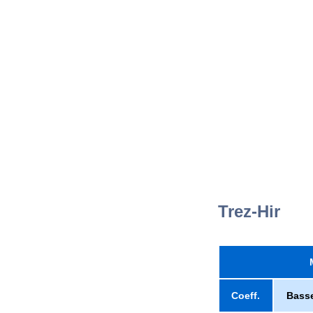
Trez-Hir
Coeff.
Bass