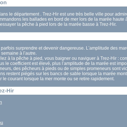
ion
 dans le département . Trez-Hir est une très belle ville pour admi
mandons les ballades en bord de mer lors de la marée haute à
essayer la pêche à pied lors de la marée basse à Trez-Hir.
t parfois surprendre et devenir dangereuse. L'amplitude des mar
semaine à l'autre.
lez à la pêche à pied, vous baigner ou naviguer à Trez-Hir : cons
us le coefficient est élevé, plus l'amplitude de la marée est impo
eurs, des pêcheurs à pieds ou de simples promeneurs sont vi
ins restent piégés sur les bancs de sable lorsque la marée mont
ar le courant lorsque la mer monte ou se retire rapidement.
ez-Hir
n
ou