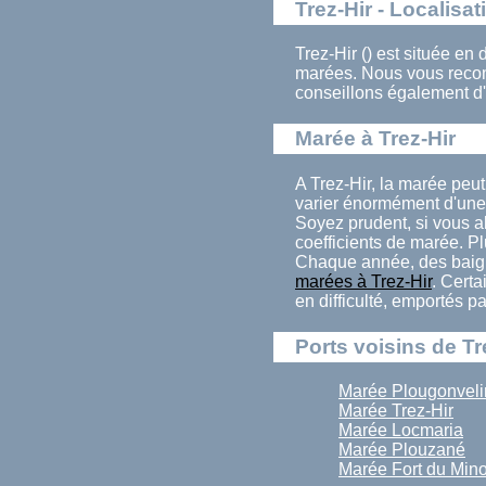
Trez-Hir - Localisat
Trez-Hir () est située en
marées. Nous vous recom
conseillons également d'
Marée à Trez-Hir
A Trez-Hir, la marée peu
varier énormément d'une 
Soyez prudent, si vous al
coefficients de marée. Pl
Chaque année, des baign
marées à Trez-Hir
. Certa
en difficulté, emportés p
Ports voisins de Tr
Marée Plougonveli
Marée Trez-Hir
Marée Locmaria
Marée Plouzané
Marée Fort du Min