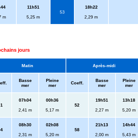
h44
11h51
18h22
53
7 m
5,25 m
2,29 m
ochains jours
Matin
Après-midi
Basse
Pleine
Basse
Pleine
eff.
Coeff.
mer
mer
mer
mer
07h04
00h36
19h51
13h18
51
52
2,41 m
5,17 m
2,27 m
5,20 m
08h30
02h08
21h13
14h44
54
58
2,31 m
5,20 m
2,00 m
5,43 m