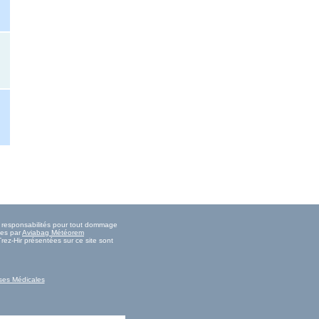
es responsabilités pour tout dommage
ies par
Aviabag Météorem
rez-Hir présentées sur ce site sont
ses Médicales