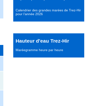
Calendrier des grandes marées de Trez-Hir
pour l’année 2026
Hauteur d'eau Trez-Hir
Maréegramme heure par heure