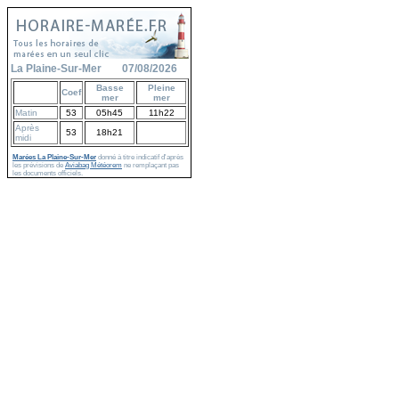
La Plaine-Sur-Mer
07/08/2026
Basse
Pleine
Coef
mer
mer
Matin
53
05h45
11h22
Après
53
18h21
midi
Marées La Plaine-Sur-Mer
donné à titre indicatif d'après
les prévisions de
Aviabag Météorem
ne remplaçant pas
les documents officiels.