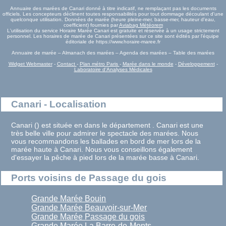
Annuaire des marées de Canari donné à titre indicatif, ne remplaçant pas les documents
officiels. Les concepteurs déclinent toutes responsabilités pour tout dommage découlant d'une
quelconque utilisation. Données de marée (heure pleine-mer, basse-mer, hauteur d'eau,
coefficient) fournies par
Aviabag Météorem
L'utilisation du service Horaire Marée Canari est gratuite et réservée à un usage strictement
personnel. Les horaires de marée de Canari présentées sur ce site sont édités par l'équipe
éditoriale de https://www.horaire-maree.fr
Annuaire de marée – Almanach des marées – Agenda des marées – Table des marées
Widget Webmaster
-
Contact
-
Plan métro Paris
-
Marée dans le monde
-
Développement
-
Laboratoire d'Analyses Médicales
Canari - Localisation
Canari () est située en dans le département . Canari est une
très belle ville pour admirer le spectacle des marées. Nous
vous recommandons les ballades en bord de mer lors de la
marée haute à Canari. Nous vous conseillons également
d'essayer la pêche à pied lors de la marée basse à Canari.
Ports voisins de Passage du gois
Grande Marée Bouin
Grande Marée Beauvoir-sur-Mer
Grande Marée Passage du gois
Grande Marée La Barre-de-Monts