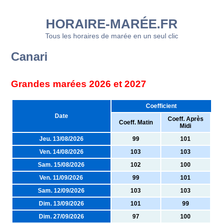
HORAIRE-MARÉE.FR
Tous les horaires de marée en un seul clic
Canari
Grandes marées 2026 et 2027
Coefficient
Date
Coeff. Après
Coeff. Matin
Midi
Jeu. 13/08/2026
99
101
Ven. 14/08/2026
103
103
Sam. 15/08/2026
102
100
Ven. 11/09/2026
99
101
Sam. 12/09/2026
103
103
Dim. 13/09/2026
101
99
Dim. 27/09/2026
97
100