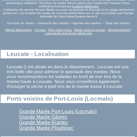
quelconque utilisation. Données de marée (heure pleine-mer, basse-mer, hauteur d'eau,
coefficient) fournies par
Aviabag Météorem
L'utilisation du service Horaire Marée Leucate est gratuite et réservée à un usage strictement
personnel. Les horaires de marée de Leucate présentées sur ce site sont édités par l'équipe
éditoriale de https://www.horaire-maree.fr
Annuaire de marée – Almanach des marées – Agenda des marées – Table des marées
Widget Webmaster
-
Contact
-
Plan métro Paris
-
Marée dans le monde
-
Développement
-
Laboratoire d'Analyses Médicales
Leucate - Localisation
Leucate () est située en dans le département . Leucate est une
très belle ville pour admirer le spectacle des marées. Nous
vous recommandons les ballades en bord de mer lors de la
marée haute à Leucate. Nous vous conseillons également
d'essayer la pêche à pied lors de la marée basse à Leucate.
Ports voisins de Port-Louis (Locmalo)
Grande Marée Port-Louis (Locmalo)
Grande Marée Gâvres
Grande Marée Riantec
Grande Marée Plouhinec