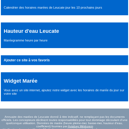
Calendrier des horaires marées de Leucate jour les 10 prochains jours
Hauteur d'eau Leucate
Maréegramme heure par heure
Ajouter ce site à vos favoris
Widget Marée
Vous avez un site internet,
ajoutez notre widget avec les horaires de marée du jour
sur
votre site
Annuaire des marées de Leucate donné à titre indicatif, ne remplaçant pas les documents
officiels. Les concepteurs déclinent toutes responsabilités pour tout dommage découlant d'une
quelconque utilisation. Données de marée (heure pleine-mer, basse-mer, hauteur d'eau,
coefficient) fournies par
Aviabag Météorem