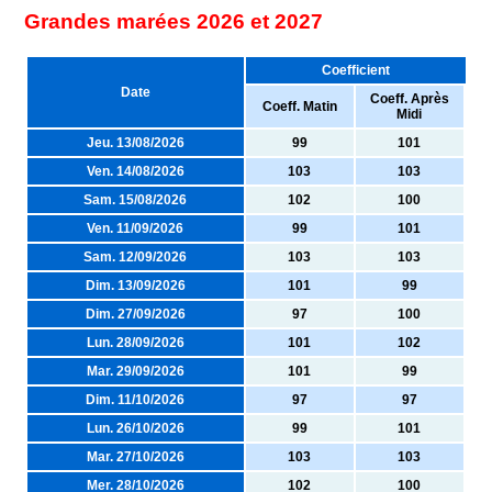
Grandes marées 2026 et 2027
Coefficient
Date
Coeff. Après
Coeff. Matin
Midi
Jeu. 13/08/2026
99
101
Ven. 14/08/2026
103
103
Sam. 15/08/2026
102
100
Ven. 11/09/2026
99
101
Sam. 12/09/2026
103
103
Dim. 13/09/2026
101
99
Dim. 27/09/2026
97
100
Lun. 28/09/2026
101
102
Mar. 29/09/2026
101
99
Dim. 11/10/2026
97
97
Lun. 26/10/2026
99
101
Mar. 27/10/2026
103
103
Mer. 28/10/2026
102
100