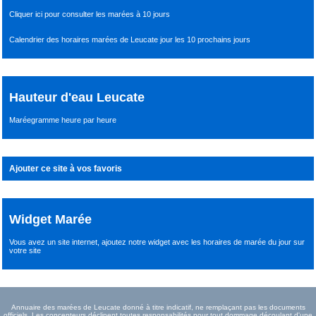
Cliquer ici pour consulter les marées à 10 jours
Calendrier des horaires marées de Leucate jour les 10 prochains jours
Hauteur d'eau Leucate
Maréegramme heure par heure
Ajouter ce site à vos favoris
Widget Marée
Vous avez un site internet,
ajoutez notre widget avec les horaires de marée du jour
sur
votre site
Annuaire des marées de Leucate donné à titre indicatif, ne remplaçant pas les documents
officiels. Les concepteurs déclinent toutes responsabilités pour tout dommage découlant d'une