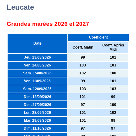
Leucate
Grandes marées 2026 et 2027
Coefficient
Date
Coeff. Après
Coeff. Matin
Midi
Jeu. 13/08/2026
99
101
Ven. 14/08/2026
103
103
Sam. 15/08/2026
102
100
Ven. 11/09/2026
99
101
Sam. 12/09/2026
103
103
Dim. 13/09/2026
101
99
Dim. 27/09/2026
97
100
Lun. 28/09/2026
101
102
Mar. 29/09/2026
101
99
Dim. 11/10/2026
97
97