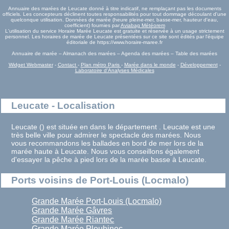
Annuaire des marées de Leucate donné à titre indicatif, ne remplaçant pas les documents
officiels. Les concepteurs déclinent toutes responsabilités pour tout dommage découlant d'une
quelconque utilisation. Données de marée (heure pleine-mer, basse-mer, hauteur d'eau,
coefficient) fournies par
Aviabag Météorem
L'utilisation du service Horaire Marée Leucate est gratuite et réservée à un usage strictement
personnel. Les horaires de marée de Leucate présentées sur ce site sont édités par l'équipe
éditoriale de https://www.horaire-maree.fr
Annuaire de marée – Almanach des marées – Agenda des marées – Table des marées
Widget Webmaster
-
Contact
-
Plan métro Paris
-
Marée dans le monde
-
Développement
-
Laboratoire d'Analyses Médicales
Leucate - Localisation
Leucate () est située en dans le département . Leucate est une
très belle ville pour admirer le spectacle des marées. Nous
vous recommandons les ballades en bord de mer lors de la
marée haute à Leucate. Nous vous conseillons également
d'essayer la pêche à pied lors de la marée basse à Leucate.
Ports voisins de Port-Louis (Locmalo)
Grande Marée Port-Louis (Locmalo)
Grande Marée Gâvres
Grande Marée Riantec
Grande Marée Plouhinec