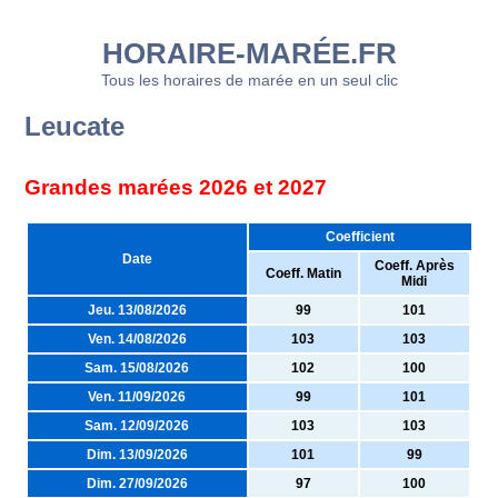
HORAIRE-MARÉE.FR
Tous les horaires de marée en un seul clic
Leucate
Grandes marées 2026 et 2027
Coefficient
Date
Coeff. Après
Coeff. Matin
Midi
Jeu. 13/08/2026
99
101
Ven. 14/08/2026
103
103
Sam. 15/08/2026
102
100
Ven. 11/09/2026
99
101
Sam. 12/09/2026
103
103
Dim. 13/09/2026
101
99
Dim. 27/09/2026
97
100