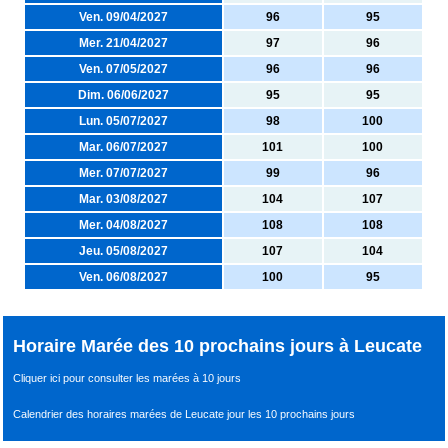
Ven. 09/04/2027
96
95
Mer. 21/04/2027
97
96
Ven. 07/05/2027
96
96
Dim. 06/06/2027
95
95
Lun. 05/07/2027
98
100
Mar. 06/07/2027
101
100
Mer. 07/07/2027
99
96
Mar. 03/08/2027
104
107
Mer. 04/08/2027
108
108
Jeu. 05/08/2027
107
104
Ven. 06/08/2027
100
95
Horaire Marée des 10 prochains jours à Leucate
Cliquer ici pour consulter les marées à 10 jours
Calendrier des horaires marées de Leucate jour les 10 prochains jours