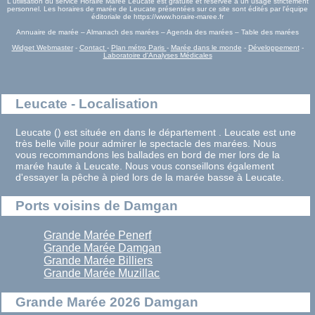
L'utilisation du service Horaire Marée Leucate est gratuite et réservée à un usage strictement
personnel. Les horaires de marée de Leucate présentées sur ce site sont édités par l'équipe
éditoriale de https://www.horaire-maree.fr
Annuaire de marée – Almanach des marées – Agenda des marées – Table des marées
Widget Webmaster
-
Contact
-
Plan métro Paris
-
Marée dans le monde
-
Développement
-
Laboratoire d'Analyses Médicales
Leucate - Localisation
Leucate () est située en dans le département . Leucate est une
très belle ville pour admirer le spectacle des marées. Nous
vous recommandons les ballades en bord de mer lors de la
marée haute à Leucate. Nous vous conseillons également
d'essayer la pêche à pied lors de la marée basse à Leucate.
Ports voisins de Damgan
Grande Marée Penerf
Grande Marée Damgan
Grande Marée Billiers
Grande Marée Muzillac
Grande Marée 2026 Damgan