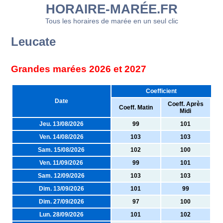
HORAIRE-MARÉE.FR
Tous les horaires de marée en un seul clic
Leucate
Grandes marées 2026 et 2027
Coefficient
Date
Coeff. Après
Coeff. Matin
Midi
Jeu. 13/08/2026
99
101
Ven. 14/08/2026
103
103
Sam. 15/08/2026
102
100
Ven. 11/09/2026
99
101
Sam. 12/09/2026
103
103
Dim. 13/09/2026
101
99
Dim. 27/09/2026
97
100
Lun. 28/09/2026
101
102