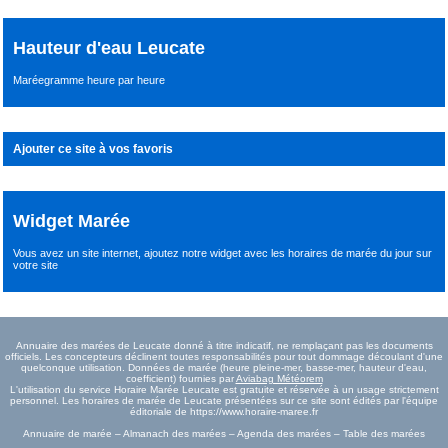
Hauteur d'eau Leucate
Maréegramme heure par heure
Ajouter ce site à vos favoris
Widget Marée
Vous avez un site internet,
ajoutez notre widget avec les horaires de marée du jour
sur
votre site
Annuaire des marées de Leucate donné à titre indicatif, ne remplaçant pas les documents
officiels. Les concepteurs déclinent toutes responsabilités pour tout dommage découlant d'une
quelconque utilisation. Données de marée (heure pleine-mer, basse-mer, hauteur d'eau,
coefficient) fournies par
Aviabag Météorem
L'utilisation du service Horaire Marée Leucate est gratuite et réservée à un usage strictement
personnel. Les horaires de marée de Leucate présentées sur ce site sont édités par l'équipe
éditoriale de https://www.horaire-maree.fr
Annuaire de marée – Almanach des marées – Agenda des marées – Table des marées