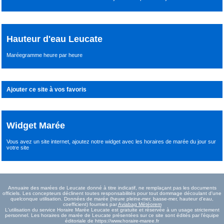
Hauteur d'eau Leucate
Maréegramme heure par heure
Ajouter ce site à vos favoris
Widget Marée
Vous avez un site internet,
ajoutez notre widget avec les horaires de marée du jour
sur
votre site
Annuaire des marées de Leucate donné à titre indicatif, ne remplaçant pas les documents
officiels. Les concepteurs déclinent toutes responsabilités pour tout dommage découlant d'une
quelconque utilisation. Données de marée (heure pleine-mer, basse-mer, hauteur d'eau,
coefficient) fournies par
Aviabag Météorem
L'utilisation du service Horaire Marée Leucate est gratuite et réservée à un usage strictement
personnel. Les horaires de marée de Leucate présentées sur ce site sont édités par l'équipe
éditoriale de https://www.horaire-maree.fr