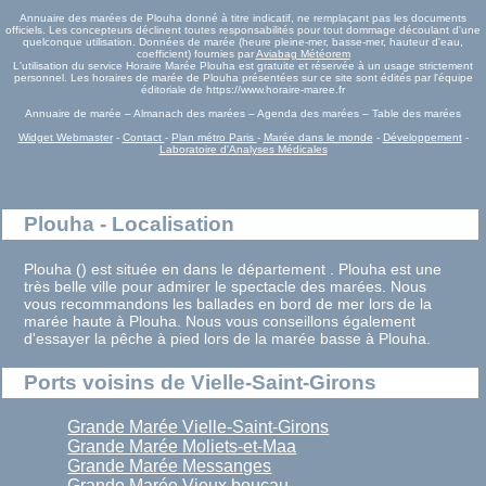
Annuaire des marées de Plouha donné à titre indicatif, ne remplaçant pas les documents
officiels. Les concepteurs déclinent toutes responsabilités pour tout dommage découlant d'une
quelconque utilisation. Données de marée (heure pleine-mer, basse-mer, hauteur d'eau,
coefficient) fournies par
Aviabag Météorem
L'utilisation du service Horaire Marée Plouha est gratuite et réservée à un usage strictement
personnel. Les horaires de marée de Plouha présentées sur ce site sont édités par l'équipe
éditoriale de https://www.horaire-maree.fr
Annuaire de marée – Almanach des marées – Agenda des marées – Table des marées
Widget Webmaster
-
Contact
-
Plan métro Paris
-
Marée dans le monde
-
Développement
-
Laboratoire d'Analyses Médicales
Plouha - Localisation
Plouha () est située en dans le département . Plouha est une
très belle ville pour admirer le spectacle des marées. Nous
vous recommandons les ballades en bord de mer lors de la
marée haute à Plouha. Nous vous conseillons également
d'essayer la pêche à pied lors de la marée basse à Plouha.
Ports voisins de Vielle-Saint-Girons
Grande Marée Vielle-Saint-Girons
Grande Marée Moliets-et-Maa
Grande Marée Messanges
Grande Marée Vieux boucau