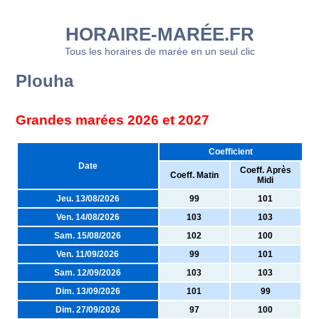
HORAIRE-MARÉE.FR
Tous les horaires de marée en un seul clic
Plouha
Grandes marées 2026 et 2027
Coefficient
Date
Coeff. Après
Coeff. Matin
Midi
Jeu. 13/08/2026
99
101
Ven. 14/08/2026
103
103
Sam. 15/08/2026
102
100
Ven. 11/09/2026
99
101
Sam. 12/09/2026
103
103
Dim. 13/09/2026
101
99
Dim. 27/09/2026
97
100