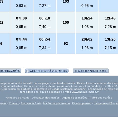
03
103
0,63 m
7,27 m
0,95 m
07h06
00h16
19h24
12h43
02
100
0,65 m
7,40 m
1,03 m
7,28 m
07h44
00h54
20h02
13h20
96
92
0,85 m
7,34 m
1,26 m
7,15 m
p donné à titre indicatif, ne remplaçant pas les documents officiels. Les concepteurs déclinent 
onque utilisation. Données de marée (heure pleine-mer, basse-mer, hauteur d'eau, coefficient) 
rée Grandcamp est gratuite et réservée à un usage strictement personnel. Les horaires de marée
sont édités par l'équipe éditoriale de
https://www.horaire-maree.fr
Annuaire de marée – Almanach des marées – Agenda des marées – Table des marées
aster
-
Contact
-
Plan métro Paris
-
Marée dans le monde
-
Développement
-
Laboratoire d'Analy