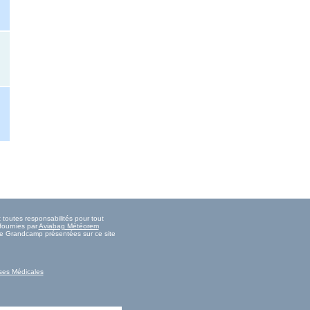
toutes responsabilités pour tout
fournies par
Aviabag Météorem
 de Grandcamp présentées sur ce site
ses Médicales