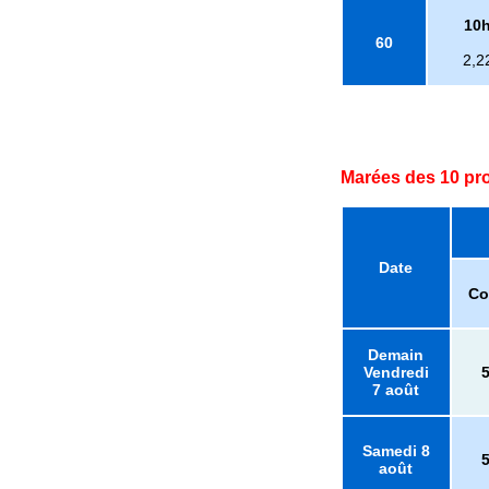
10
60
2,2
Marées des 10 pr
Date
Co
Demain
Vendredi
7 août
Samedi 8
août