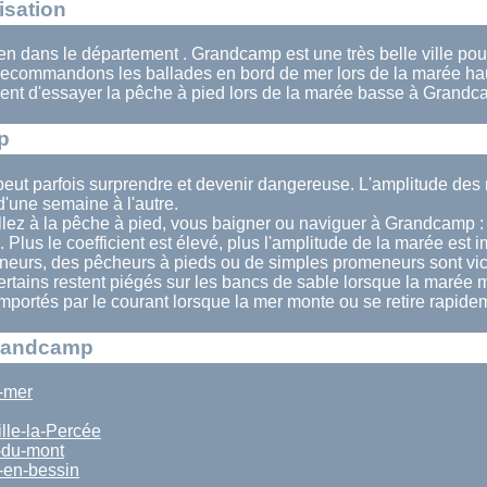
isation
en dans le département . Grandcamp est une très belle ville pou
recommandons les ballades en bord de mer lors de la marée h
ent d'essayer la pêche à pied lors de la marée basse à Grandc
p
eut parfois surprendre et devenir dangereuse. L'amplitude d
'une semaine à l'autre.
llez à la pêche à pied, vous baigner ou naviguer à Grandcamp : 
. Plus le coefficient est élevé, plus l'amplitude de la marée est 
eurs, des pêcheurs à pieds ou de simples promeneurs sont vi
ertains restent piégés sur les bancs de sable lorsque la marée 
 emportés par le courant lorsque la mer monte ou se retire rapide
Grandcamp
r-mer
lle-la-Percée
-du-mont
-en-bessin