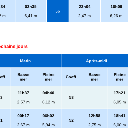
h34
03h35
23h04
16h09
56
2 m
6,41 m
2,47 m
6,26 m
ochains jours
Matin
Après-midi
Basse
Pleine
Basse
Pleine
eff.
Coeff.
mer
mer
mer
mer
11h37
04h40
17h21
53
53
2,57 m
6,12 m
6,05 m
00h17
06h02
12h58
18h41
51
52
2,67 m
5,94 m
2,75 m
6,00 m