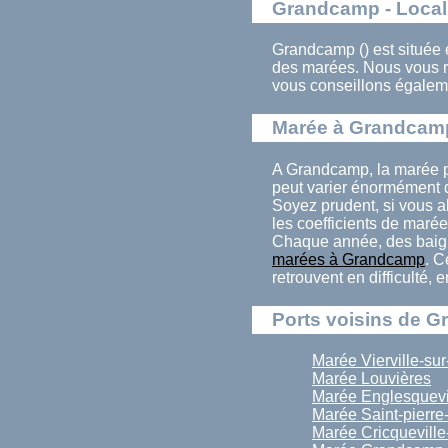
Grandcamp - Local
Grandcamp () est située 
des marées. Nous vous 
vous conseillons égalem
Marée à Grandcam
A Grandcamp, la marée p
peut varier énormément d
Soyez prudent, si vous a
les coefficients de marée
Chaque année, des baign
marées à Grandcamp
. C
retrouvent en difficulté,
Ports voisins de 
Marée Vierville-su
Marée Louvières
Marée Englesquevi
Marée Saint-pierre
Marée Cricqueville