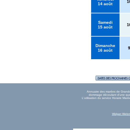
1
14 août
Samedi
1
15 août
Dimanche
16 août
Annuaire des marées de Grandcam
dommage découlant d'une quelc
L'utilisation du service Horaire Ma
Widget Webm