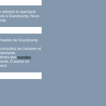
r admirer le spectacle
aute à Grandcamp. Nous
amp.
es marées de Grandcamp
consultez les horaires et
importante.
ctimes des
grandes
monte. D'autres se
ment.