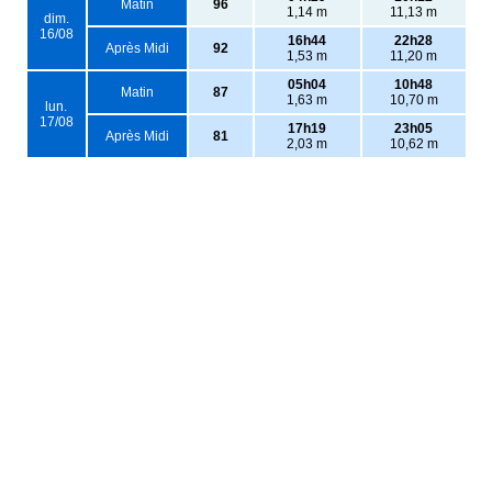
Matin
96
1,14 m
11,13 m
dim.
16/08
16h44
22h28
Après Midi
92
1,53 m
11,20 m
05h04
10h48
Matin
87
1,63 m
10,70 m
lun.
17/08
17h19
23h05
Après Midi
81
2,03 m
10,62 m