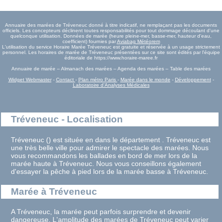
Annuaire des marées de Tréveneuc donné à titre indicatif, ne remplaçant pas les documents
officiels. Les concepteurs déclinent toutes responsabilités pour tout dommage découlant d'une
quelconque utilisation. Données de marée (heure pleine-mer, basse-mer, hauteur d'eau,
coefficient) fournies par
Aviabag Météorem
L'utilisation du service Horaire Marée Tréveneuc est gratuite et réservée à un usage strictement
personnel. Les horaires de marée de Tréveneuc présentées sur ce site sont édités par l'équipe
éditoriale de https://www.horaire-maree.fr
Annuaire de marée – Almanach des marées – Agenda des marées – Table des marées
Widget Webmaster
-
Contact
-
Plan métro Paris
-
Marée dans le monde
-
Développement
-
Laboratoire d'Analyses Médicales
Tréveneuc - Localisation
Tréveneuc () est située en dans le département . Tréveneuc est
une très belle ville pour admirer le spectacle des marées. Nous
vous recommandons les ballades en bord de mer lors de la
marée haute à Tréveneuc. Nous vous conseillons également
d'essayer la pêche à pied lors de la marée basse à Tréveneuc.
Marée à Tréveneuc
A Tréveneuc, la marée peut parfois surprendre et devenir
dangereuse. L'amplitude des marées de Tréveneuc peut varier