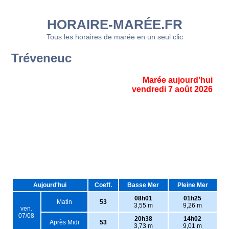
HORAIRE-MARÉE.FR
Tous les horaires de marée en un seul clic
Tréveneuc
Marée aujourd'hui
vendredi 7 août 2026
Aujourd'hui
Coeff.
Basse Mer
Pleine Mer
08h01
01h25
Matin
53
3,55 m
9,26 m
ven.
07/08
20h38
14h02
Après Midi
53
3,73 m
9,01 m