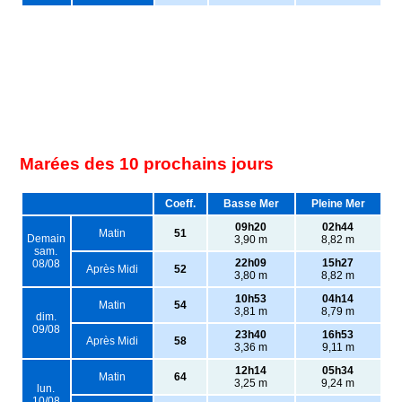
Marées des 10 prochains jours
Coeff.
Basse Mer
Pleine Mer
09h20
02h44
Matin
51
Demain
3,90 m
8,82 m
sam.
22h09
15h27
08/08
Après Midi
52
3,80 m
8,82 m
10h53
04h14
Matin
54
3,81 m
8,79 m
dim.
09/08
23h40
16h53
Après Midi
58
3,36 m
9,11 m
12h14
05h34
Matin
64
3,25 m
9,24 m
lun.
10/08