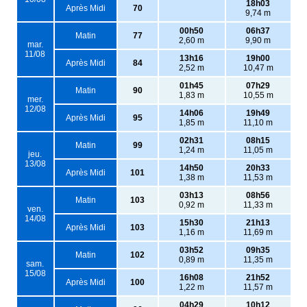
18h03
Après Midi
70
9,74 m
00h50
06h37
Matin
77
2,60 m
9,90 m
mar.
11/08
13h16
19h00
Après Midi
84
2,52 m
10,47 m
01h45
07h29
Matin
90
1,83 m
10,55 m
mer.
12/08
14h06
19h49
Après Midi
95
1,85 m
11,10 m
02h31
08h15
Matin
99
1,24 m
11,05 m
jeu.
13/08
14h50
20h33
Après Midi
101
1,38 m
11,53 m
03h13
08h56
Matin
103
0,92 m
11,33 m
ven.
14/08
15h30
21h13
Après Midi
103
1,16 m
11,69 m
03h52
09h35
Matin
102
0,89 m
11,35 m
sam.
15/08
16h08
21h52
Après Midi
100
1,22 m
11,57 m
04h29
10h12